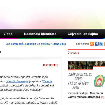
Video
Nacionālā identitāte
Ceļvedis labklājībā
„Es esmu ceļš, patiesība un dzīvība.” (Jāņa 14:6)
Seko mums:
a
Žurnāls
0
komentāri
mēneša žurnālu spektrs. Iemīļota lapa
aksts „
Piektā dimensija
”[papildus "
Ceturtā
nonācām pie kopēja viedokļa, ka ceturtā vai
ija. Ko par to saka Jūsu mācītājs?
Kārlis Krēsliņš : Mūsdienu
valsts militārā stratēģija
(0)
 „lūgšanu un atbilžu dimensija.”
Nav runāts
ica: „Kā man zināms, tad mēs dzīvojam trešajā