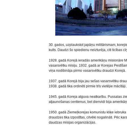
30. gados, uzplaukstot japāņu militārismam, koreji
kults. Daudzi šo spiedienu neizturēja, citi ticības c
1928. gadā Korejā ieradās amerikāņu misionāre Mē
vasarsvētku misiju. 1932. gadā ar Korejas Pestīša
viņa nodibināja pirmo vasarsvētku draudzi Korejā.
1937. gadā Korejā bija jau sešas vasarsvētku drau
1938. gadā tika ordinēti pirmie trīs vietējie mācītāji.
1945. gadā Koreja atguva neatkarību. Pussalas zi
atjaunošanas centienus, bet dienvidi bija amerikāņu 
1950. gadā Ziemeļkorejas komunistu kliķe iebruka 
draudzes tika izpostītas, cilvēki nogalināti. Pēc ka
daudzas misijas organizācijas.