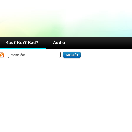
Kas? Kur? Kad?
Audio