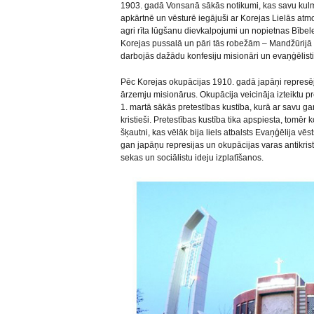
1903. gadā Vonsanā sākās notikumi, kas savu kul
apkārtnē un vēsturē iegājuši ar Korejas Lielās atm
agri rīta lūgšanu dievkalpojumi un nopietnas Bībeles
Korejas pussalā un pāri tās robežām – Mandžūrijā u
darbojās dažādu konfesiju misionāri un evaņģēlisti
Pēc Korejas okupācijas 1910. gadā japāņi represēja
ārzemju misionārus. Okupācija veicināja izteiktu 
1. martā sākās pretestības kustība, kurā ar savu gar
kristieši. Pretestības kustība tika apspiesta, tomēr ko
šķautni, kas vēlāk bija liels atbalsts Evaņģēlija vē
gan japāņu represijas un okupācijas varas antikris
sekas un sociālistu ideju izplatīšanos.