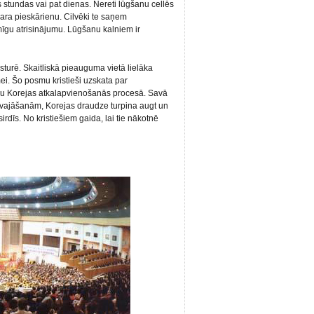
s stundas vai pat dienas. Nereti lūgšanu cellēs
Gara pieskārienu. Cilvēki te saņem
gu atrisinājumu. Lūgšanu kalniem ir
urē. Skaitliskā pieauguma vietā lielāka
i. Šo posmu kristieši uzskata par
mu Korejas atkalapvienošanās procesā. Savā
n vajāšanām, Korejas draudze turpina augt un
sirdīs. No kristiešiem gaida, lai tie nākotnē