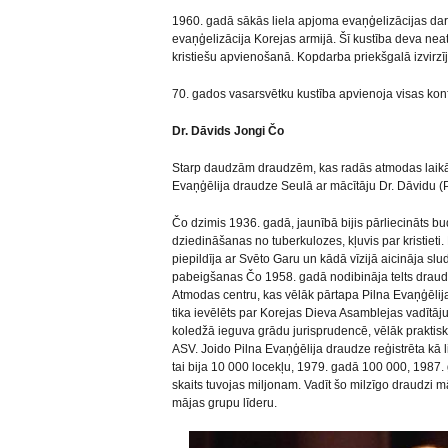
1960. gadā sākās liela apjoma evaņģelizācijas dar
evaņģelizācija Korejas armijā. Šī kustība deva ne
kristiešu apvienošanā. Kopdarba priekšgalā izvirzī
70. gados vasarsvētku kustība apvienoja visas kon
Dr. Dāvids Jongi Čo
Starp daudzām draudzēm, kas radās atmodas laikā,
Evaņģēlija draudze Seulā ar mācītāju Dr. Dāvidu (
Čo dzimis 1936. gadā, jaunībā bijis pārliecināts b
dziedināšanas no tuberkulozes, kļuvis par kristieti.
piepildīja ar Svēto Garu un kādā vīzijā aicināja sl
pabeigšanas Čo 1958. gadā nodibināja telts draud
Atmodas centru, kas vēlāk pārtapa Pilna Evaņģēlij
tika ievēlēts par Korejas Dieva Asamblejas vadītāj
koledžā ieguva grādu jurisprudencē, vēlāk praktisk
ASV. Joido Pilna Evaņģēlija draudze reģistrēta kā 
tai bija 10 000 locekļu, 1979. gadā 100 000, 1987
skaits tuvojas miljonam. Vadīt šo milzīgo draudzi 
mājas grupu līderu.