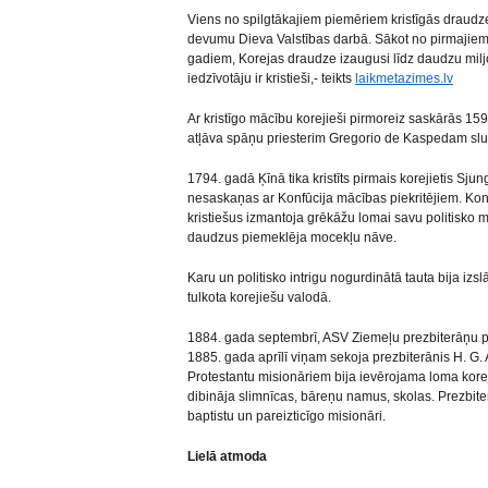
Viens no spilgtākajiem piemēriem kristīgās draudzes
devumu Dieva Valstības darbā. Sākot no pirmajiem
gadiem, Korejas draudze izaugusi līdz daudzu miljo
iedzīvotāju ir kristieši,- teikts
laikmetazimes.lv
Ar kristīgo mācību korejieši pirmoreiz saskārās 15
atļāva spāņu priesterim Gregorio de Kaspedam slu
1794. gadā Ķīnā tika kristīts pirmais korejietis Sju
nesaskaņas ar Konfūcija mācības piekritējiem. Konfl
kristiešus izmantoja grēkāžu lomai savu politisko
daudzus piemeklēja mocekļu nāve.
Karu un politisko intrigu nogurdinātā tauta bija izs
tulkota korejiešu valodā.
1884. gada septembrī, ASV Ziemeļu prezbiterāņu pad
1885. gada aprīlī viņam sekoja prezbiterānis H. G.
Protestantu misionāriem bija ievērojama loma kore
dibināja slimnīcas, bāreņu namus, skolas. Prezbit
baptistu un pareizticīgo misionāri.
Lielā atmoda