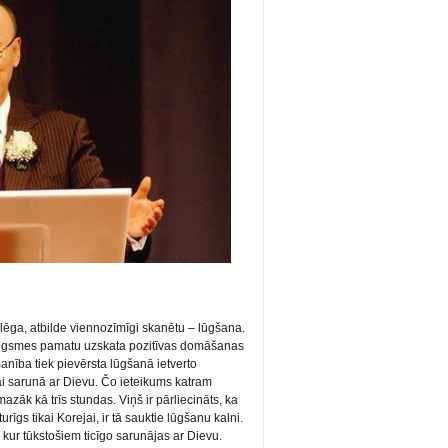
tslēga, atbilde viennozīmīgi skanētu – lūgšana.
augsmes pamatu uzskata pozitīvas domāšanas
nība tiek pievērsta lūgšanā ietverto
bai sarunā ar Dievu. Čo ieteikums katram
mazāk kā trīs stundas. Viņš ir pārliecināts, ka
īgs tikai Korejai, ir tā sauktie lūgšanu kalni.
 kur tūkstošiem ticīgo sarunājas ar Dievu.