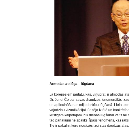
Atmodas atslēga – lūgšana
Ja korejiešiem jautātu, kas, viņuprāt, ir atmodas a
Dr. Jongi Čo par savas draudzes fenomenālās iz
un apliecināšanas mijiedarbību lūgšanā. Liela uzma
vajadzību vizualizācijai lūdzēja iztēlē un konkrētī
kristīgam kalpotājam ir ik dienas lūgšanai veltīt ne 
tad panākumi neizpaliks. Īpašs fenomens, kas rakstur
Tie ir pakalni, kuru nogāzēs izcirstas daudzas alas,