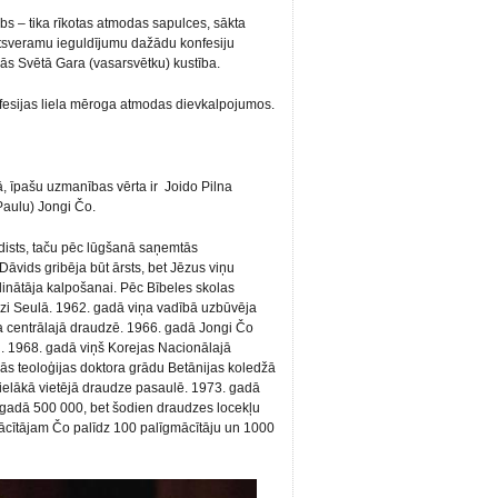
bs – tika rīkotas atmodas sapulces, sākta
atsveramu ieguldījumu dažādu konfesiju
jās Svētā Gara (vasarsvētku) kustība.
fesijas liela mēroga atmodas dievkalpojumos.
 īpašu uzmanības vērta ir Joido Pilna
Paulu) Jongi Čo.
udists, taču pēc lūgšanā saņemtās
 Dāvids gribēja būt ārsts, bet Jēzus viņu
udinātāja kalpošanai. Pēc Bībeles skolas
zi Seulā. 1962. gadā viņa vadībā uzbūvēja
a centrālajā draudzē. 1966. gadā Jongi Čo
u. 1968. gadā viņš Korejas Nacionālajā
ās teoloģijas doktora grādu Betānijas koledžā
lielākā vietējā draudze pasaulē. 1973. gadā
. gadā 500 000, bet šodien draudzes locekļu
mācītājam Čo palīdz 100 palīgmācītāju un 1000