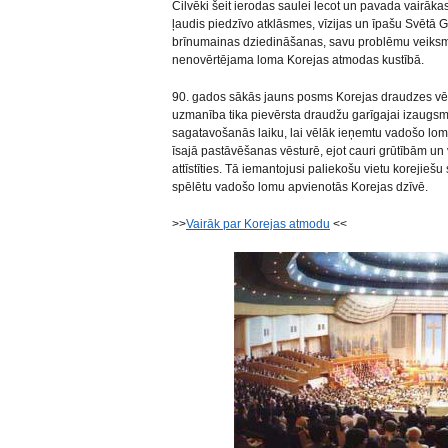
Cilvēki šeit ierodas saulei lecot un pavada vairāka
ļaudis piedzīvo atklāsmes, vīzijas un īpašu Svētā 
brīnumainas dziedināšanas, savu problēmu veiksmī
nenovērtējama loma Korejas atmodas kustībā.
90. gados sākās jauns posms Korejas draudzes vēst
uzmanība tika pievērsta draudžu garīgajai izaugsme
sagatavošanās laiku, lai vēlāk ieņemtu vadošo lo
īsajā pastāvēšanas vēsturē, ejot cauri grūtībām u
attīstīties. Tā iemantojusi paliekošu vietu korejiešu 
spēlētu vadošo lomu apvienotās Korejas dzīvē.
>>
Vairāk par Korejas atmodu
<<