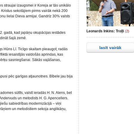
 straujai izaugsmei ir Koreja ar tās unikālo
 Kristus sekotājiem pirms vairāk nekā 200
nu lielai Dieva armijai. Gandrīz 30% valsts
Leonards Inkins: Troļļi
(2)
92. gadā, kad japāņu okupācijas iestādes
dināt šajā zemē.
lasīt vairāk
ngs Hūns Lī. Ticīgo skaitam pieaugot, radās
iktā iesaistījās valdošās aprindas, kas
 mērķu sasniegšanai. Sākās vajāšanas,
lāpusi pēc garīgas atjaunotnes. Bībele jau bija
omes sūtīts, valstī ieradās H. N. Alens, bet
 Andervuds un metodists H. G. Apencellers.
jiešu sabiedrības modernizācijā – viņi
erāņiem un metodistiem sekoja anglikāņu,