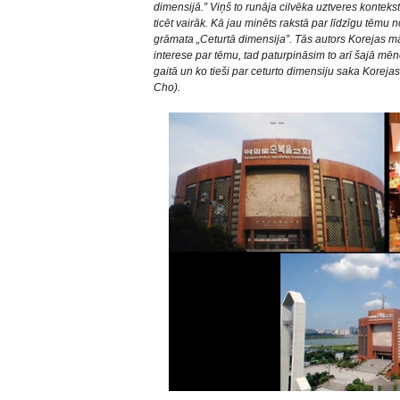
dimensijā.” Viņš to runāja cilvēka uztveres kontek
ticēt vairāk. Kā jau minēts rakstā par līdzīgu tēmu n
grāmata „Ceturtā dimensija”. Tās autors Korejas māc
interese par tēmu, tad paturpināsim to arī šajā m
gaitā un ko tieši par ceturto dimensiju saka Korej
Cho).