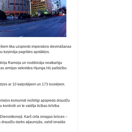
ešiem tika uzspiests imperatora dievināšanas
īņu turpināja pagrīdes apstākļos.
rija Ramsija un nodibināja neatkarīgu
nas armijas sekretāra Hjunga Hū palīdzību
dzes ar 10 kalpotājiem un 173 locekļiem.
emeļos komunisti nežēlīgi apspieda draudžu
kontrolē un te valdīja ticības brīvība.
Dienvidkorejā. Karš cirta smagas brūces –
ra draudžu darbs atjaunojās, valstī ieradās