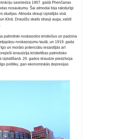
mināciju sasniedza 1907. gadā Phenčanas
odas nosaukumu. Šai atmodai bija raksturīgi
 studijas. Atmoda strauji izplatījās visā
n Ķīnā. Draudžu skaits strauji auga, valstī
.
 patriotiski noskaņotos kristiešus un padzina
pretjapāņu noskaņojumu tautā, un 1919. gada
īgo un morālo potenciālu iesaistījās arī
rejieši ieraudzīja kristietības patriotisko
sts izplatīšanā. 20. gados draudze piedzīvoja
tīgo politiku, gan ekonomiskās depresijas