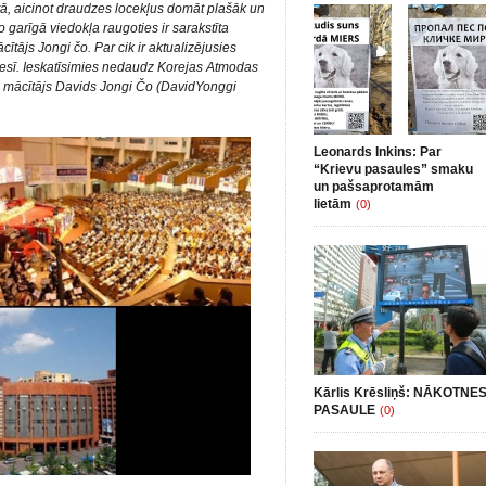
stā, aicinot draudzes locekļus domāt plašāk un
o garīgā viedokļa raugoties ir sarakstīta
ītājs Jongi čo. Par cik ir aktualizējusies
ēnesī. Ieskatīsimies nedaudz Korejas Atmodas
as mācītājs Davids Jongi Čo (DavidYonggi
Leonards Inkins: Par
“Krievu pasaules” smaku
un pašsaprotamām
lietām
(0)
Kārlis Krēsliņš: NĀKOTNE
PASAULE
(0)