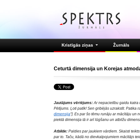
Kristīgās ziņas
Žurnāls
Ceturtā dimensija un Korejas atmod
Jautājums vērtējums:
Ar nepacietību gaidu katra 
Pētījums. Ļoti patīk! Sen gribējās uzrakstīt. Patika r
dimensija
"]. Es par šo tēmu runāju ar mācītāju un 
piektā dimensija tā ir arī lūgšanu un atbilžu dimens
Atbilde:
Paldies par jaukiem vārdiem. Skaisti teikts
par to. Taču, kādā no dievkalpojumiem mācītājs te