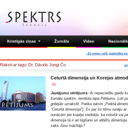
Kristīgās ziņas
Žurnāls
Video
Nacionālā 
„Es esmu ceļš, patiesība un 
Raksti ar tagu: Dr. Dāvids Jongi Čo
at
Ceturtā dimensija un Korejas atmo
(0)
Jautājums vērtējums:
Ar nepacietību gaidu k
žurnālu spektrs. Iemīļota lapa Pētījums. Ļoti p
gribējās uzrakstīt. Patika raksts „
Piektā dimens
"
Ceturtā dimensija
"]. Es par šo tēmu runāju ar
nonācām pie kopēja viedokļa, ka ceturtā vai pi
dimensija tā ir arī lūgšanu un atbilžu dimensija
saka Jūsu mācītājs?