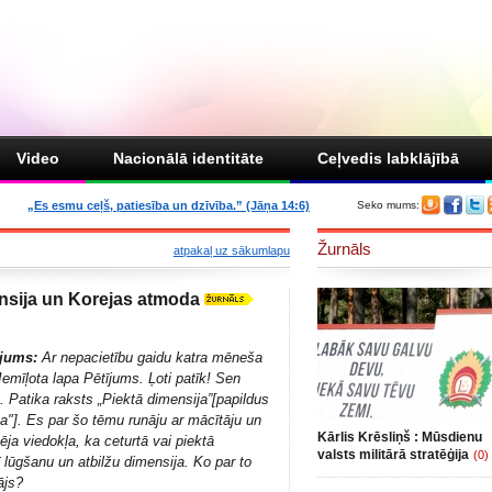
Video
Nacionālā identitāte
Ceļvedis labklājībā
„Es esmu ceļš, patiesība un dzīvība.” (Jāņa 14:6)
Seko mums:
Žurnāls
atpakaļ uz sākumlapu
nsija un Korejas atmoda
ējums:
Ar nepacietību gaidu katra mēneša
Iemīļota lapa Pētījums. Ļoti patīk! Sen
. Patika raksts „
Piektā dimensija
”[papildus
ja
"]. Es par šo tēmu runāju ar mācītāju un
Kārlis Krēsliņš : Mūsdienu
ja viedokļa, ka ceturtā vai piektā
valsts militārā stratēģija
(0)
rī lūgšanu un atbilžu dimensija. Ko par to
ājs?