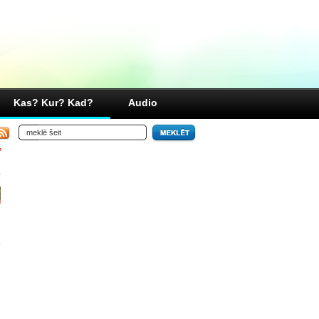
Kas? Kur? Kad?
Audio