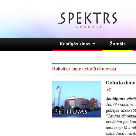
Kristīgās ziņas
Žurnāls
Raksti ar tagu: ceturtā dimensija
Ceturtā dime
(0)
Jautājums vērt
žurnālu spektrs. 
gribējās uzrakstīt
"
Ceturtā dimensi
nonācām pie kopē
dimensija tā ir a
saka Jūsu mācīt