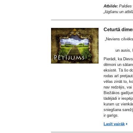
Atbilde:
Paldies 
„lūgšanu un atbil
Ceturtā dime
„Neviens cilvēks 
un ausis, 
Pierādi, ka Dievs 
dēmoni un sātans 
eksistē. Tā šo d
rodas arī pretjau
vēlas zināt to, ko
nav redzējis, vai 
Biežākos gadījumo
tādējādi ir iespē
kuram uz vienkār
sniegšana sarežģī
ir garīgs.
Lasīt vairāk