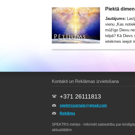
Piektā dimen
Jautājums:
Lasīj
vienu „
Kas notiek
mūžīgo Dievu ne
telpā? Kā Dievs
ietekmes ieejot
Kontakti un Reklāmas izvietošana
+371 26111813
spektrszurnals@gmail.com
Reklāma
SPEKTRS mērķis - informēt sabiedrību par kristīg
aktualitātēm.