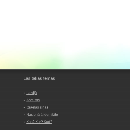
Lasītākās tēmas
Latvijā
Ārvalstīs
Izraēlas ziņas
Nacionālā identitāte
Kas? Kur? Kad?