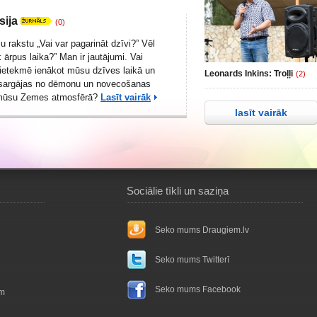
sija
(0)
u rakstu „
Vai var pagarināt dzīvi?
” Vēl
 ārpus laika?
” Man ir jautājumi. Vai
ietekmē ienākot mūsu dzīves laikā un
Leonards Inkins: Troļļi
(2)
 sargājas no dēmonu un novecošanas
 mūsu Zemes atmosfērā?
Lasīt vairāk
lasīt vairāk
Sociālie tīkli un saziņa
Seko mums Draugiem.lv
Seko mums Twitterī
Seko mums Facebook
ām