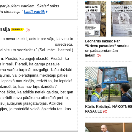
par jaukiem vārdiem. Skaisti teikts
žu dimensija.”
Lasīt vairāk
nsija
(0)
to nevar izteikt; acis ir par vāju, lai visu to
Leonards Inkins: Par
saredzētu,
“Krievu pasaules” smaku
lai visu to sadzirdētu.” (Sal. māc. 1:astoņi )
un pašsaprotamām
lietām
(0)
ir. Pierādi, ka eņģeļi eksistē. Pierādi, ka
ir reāli. Pierādi, ka garīgā pasaule
omu varētu turpināt bezgalīgi. Taču dažkārt
tājums, vai pierādījuma meklētājs patiesi
 iepriekš nav zinājis, redzēt to, ko iepriekš
dzirdēt to, kas nav bijis dzirdēts?
s šķiet, ka atbilde netiek gaidīta, bet gan
ja izrādīt savu pārākumu attiecībā pret to,
šu jautājumu jāsagatavojas. Atbildes
Kārlis Krēsliņš: NĀKOTNE
jas, jo materiālā veidā jāpierāda tas, kas
PASAULE
(0)