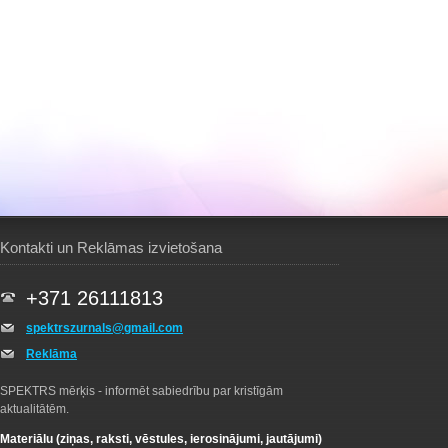
Kontakti un Reklāmas izvietošana
+371 26111813
spektrszurnals@gmail.com
Reklāma
SPEKTRS mērķis - informēt sabiedrību par kristīgām
aktualitātēm.
Materiālu (ziņas, raksti, vēstules, ierosinājumi, jautājumi)