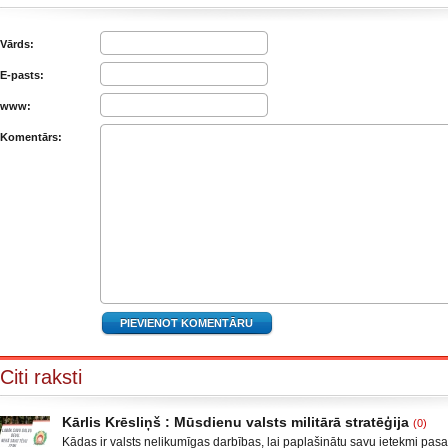
Vārds:
E-pasts:
www:
Komentārs:
Citi raksti
Kārlis Krēsliņš : Mūsdienu valsts militārā stratēģija
(0)
Kādas ir valsts nelikumīgas darbības, lai paplašinātu savu ietekmi pas