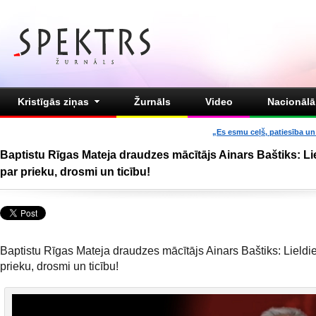
Kristīgās ziņas
Žurnāls
Video
Nacionālā 
„Es esmu ceļš, patiesība un 
Baptistu Rīgas Mateja draudzes mācītājs Ainars Baštiks: Lie
par prieku, drosmi un ticību!
Baptistu Rīgas Mateja draudzes mācītājs Ainars Baštiks: Lieldie
prieku, drosmi un ticību!