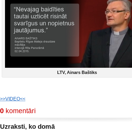
LTV, Ainars Baštiks
>>VIDEO<<
0
komentāri
Uzraksti, ko domā