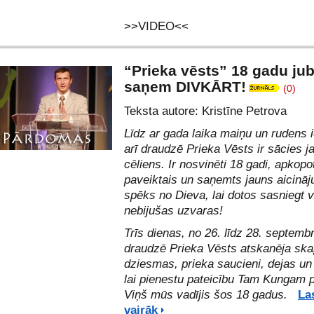
>>VIDEO<<
“Prieka vēsts” 18 gadu jub
saņem DIVKĀRT!
(0)
Teksta autore: Kristīne Petrova
Līdz ar gada laika maiņu un rudens 
arī draudzē Prieka Vēsts ir sācies j
cēliens. Ir nosvinēti 18 gadi, apkopo
paveiktais un saņemts jauns aicinā
spēks no Dieva, lai dotos sasniegt v
nebijušas uzvaras!
Trīs dienas, no 26. līdz 28. septemb
draudzē Prieka Vēsts atskanēja ska
dziesmas, prieka saucieni, dejas un
lai pienestu pateicību Tam Kungam p
Viņš mūs vadījis šos 18 gadus.
La
vairāk