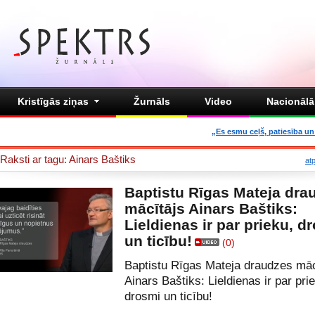
Kristīgās ziņas
Žurnāls
Video
Nacionālā 
„Es esmu ceļš, patiesība un 
Raksti ar tagu: Ainars Baštiks
at
Baptistu Rīgas Mateja dra
mācītājs Ainars Baštiks:
Lieldienas ir par prieku, d
un ticību!
(0)
Baptistu Rīgas Mateja draudzes māc
Ainars Baštiks: Lieldienas ir par pri
drosmi un ticību!