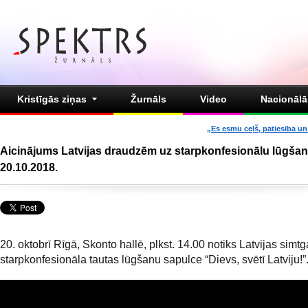
Kristīgās ziņas
Žurnāls
Video
Nacionālā 
„Es esmu ceļš, patiesība un 
Aicinājums Latvijas draudzēm uz starpkonfesionālu lūgšan
20.10.2018.
20. oktobrī Rīgā, Skonto hallē, plkst. 14.00 notiks Latvijas simtg
starpkonfesionāla tautas lūgšanu sapulce “Dievs, svētī Latviju!”