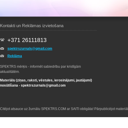
Kontakti un Reklāmas izvietošana
+371 26111813
spektrszurnals@gmail.com
Reklāma
SPEKTRS mērķis - informēt sabiedrību par kristīgām
aktualitātēm.
Materiālu (ziņas, raksti, vēstules, ierosinājumi, jautājumi)
nosūtīšana -
spektrszurnals@gmail.com
Citējot atsauce uz žurnālu SPEKTRS.COM ar SAITI obligāta! Pārpublicējot materiā