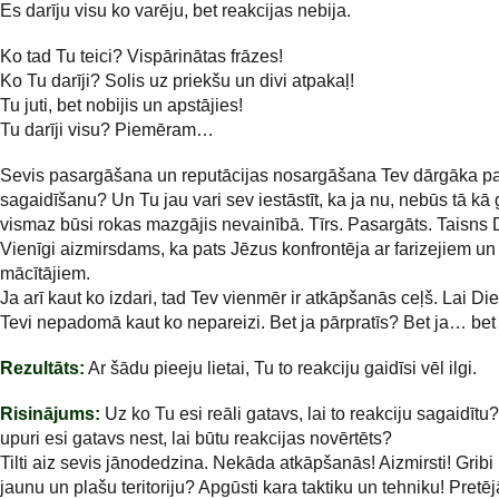
Es darīju visu ko varēju, bet reakcijas nebija.
Ko tad Tu teici? Vispārinātas frāzes!
Ko Tu darīji? Solis uz priekšu un divi atpakaļ!
Tu juti, bet nobijis un apstājies!
Tu darīji visu? Piemēram…
Sevis pasargāšana un reputācijas nosargāšana Tev dārgāka pa
sagaidīšanu? Un Tu jau vari sev iestāstīt, ka ja nu, nebūs tā kā g
vismaz būsi rokas mazgājis nevainībā. Tīrs. Pasargāts. Taisns 
Vienīgi aizmirsdams, ka pats Jēzus konfrontēja ar farizejiem un
mācītājiem.
Ja arī kaut ko izdari, tad Tev vienmēr ir atkāpšanās ceļš. Lai Di
Tevi nepadomā kaut ko nepareizi. Bet ja pārpratīs? Bet ja… be
Rezultāts:
Ar šādu pieeju lietai, Tu to reakciju gaidīsi vēl ilgi.
Risinājums:
Uz ko Tu esi reāli gatavs, lai to reakciju sagaidīt
upuri esi gatavs nest, lai būtu reakcijas novērtēts?
Tilti aiz sevis jānodedzina. Nekāda atkāpšanās! Aizmirsti! Gribi 
jaunu un plašu teritoriju? Apgūsti kara taktiku un tehniku! Pret