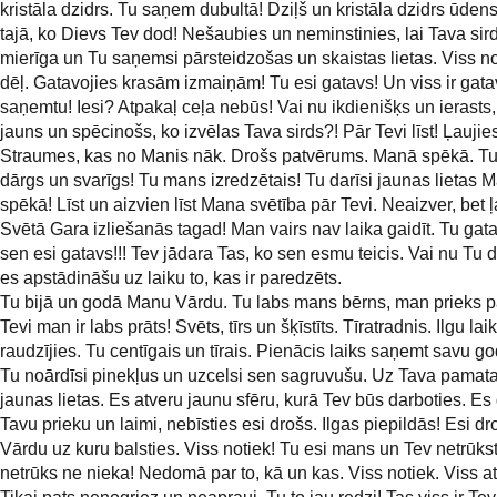
kristāla dzidrs. Tu saņem dubultā! Dziļš un kristāla dzidrs ūdens.
tajā, ko Dievs Tev dod! Nešaubies un neminstinies, lai Tava sird
mierīga un Tu saņemsi pārsteidzošas un skaistas lietas. Viss no
dēļ. Gatavojies krasām izmaiņām! Tu esi gatavs! Un viss ir gatav
saņemtu! Iesi? Atpakaļ ceļa nebūs! Vai nu ikdienišķs un ierasts,
jauns un spēcinošs, ko izvēlas Tava sirds?! Pār Tevi līst! Ļaujie
Straumes, kas no Manis nāk. Drošs patvērums. Manā spēkā. T
dārgs un svarīgs! Tu mans izredzētais! Tu darīsi jaunas lietas 
spēkā! Līst un aizvien līst Mana svētība pār Tevi. Neaizver, bet ļ
Svētā Gara izliešanās tagad! Man vairs nav laika gaidīt. Tu gat
sen esi gatavs!!! Tev jādara Tas, ko sen esmu teicis. Vai nu Tu da
es apstādināšu uz laiku to, kas ir paredzēts.
Tu bijā un godā Manu Vārdu. Tu labs mans bērns, man prieks p
Tevi man ir labs prāts! Svēts, tīrs un šķīstīts. Tīratradnis. Ilgu l
raudzījies. Tu centīgais un tīrais. Pienācis laiks saņemt savu go
Tu noārdīsi pinekļus un uzcelsi sen sagruvušu. Uz Tava pamat
jaunas lietas. Es atveru jaunu sfēru, kurā Tev būs darboties. Es
Tavu prieku un laimi, nebīsties esi drošs. Ilgas piepildās! Esi dr
Vārdu uz kuru balsties. Viss notiek! Tu esi mans un Tev netrūks
netrūks ne nieka! Nedomā par to, kā un kas. Viss notiek. Viss at