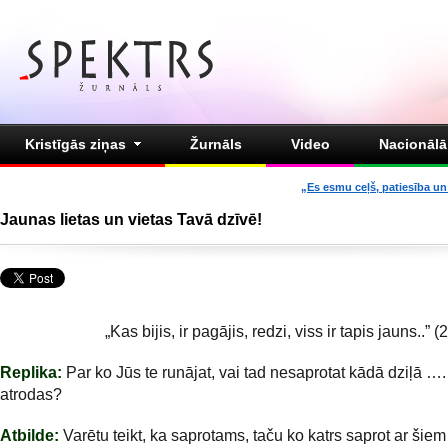
Kristīgās ziņas
Žurnāls
Video
Nacionālā 
„Es esmu ceļš, patiesība un 
Jaunas lietas un vietas Tavā dzīvē!
„Kas bijis, ir pagājis, redzi, viss ir tapis jauns..” (
Replika:
Par ko Jūs te runājat, vai tad nesaprotat kādā dziļā ….
atrodas?
Atbilde:
Varētu teikt, ka saprotams, taču ko katrs saprot ar šie