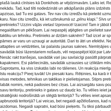
plašā laukā cīnīsies kā Donkihots ar vējdzirnavām. Laiks iet. Re
nekādu. Tad, kad tilti nodedzināti un atkāpšanās plāns izdzēst
apziņas, tad Tu esi gatavs. Tev nav citu izredžu kā pieteikt uzm
karu. Nav citu izredžu, kā iet uzbrukumā uz „pilnu klapi.” Sīvs un
pretinieks? Uzzini vājās vietas! Izprovocē! Izaicini! Tam ir jābūt
negaidītam un pēkšņam. Lai nepaspēj atjēgties un pielietot sav
taktiku un tehniku. Pretinieks ar dziļām saknēm? Tad izcel ar s
pārnes ar varu un uzraugi ar autoritāti. Dari to ātri un efektīvi. N
attapties un veldzēties, lai palaistu jaunas saknes. Nemīņājies u
savādāk būsi lāzerstariem nošauts, vēl nepaspējot kļūt par Latvi
Nesāc rakt tranšejas, savādāk vari jau savlaicīgi pasūtīt pārpra
kapakmeni. Esi pārliecināts, savādāk uzrausies uz izliktām mī
Saprotams, ka viss izskatās labi no tālienes. Un reakcija mierīg
īstu reakciju? Pieej tuvāk! Un piesaki karu. Rēķinies, ka karā ir 
visas metodes, tehnikas un taktikas ir pielietojamas. Stiprs preti
labāk nomirs, nekā padosies bez cīņas. Lai aizsargātu savu poz
savu teritoriju, pretinieks ir gatavs uz daudz ko. Tu vēlies ieiet 
stratēģiski nodrošinātā un slēgtā teritorijā? Tu vēlies ieiet apsa
apbruņotā teritorijā? Lai veicas, bet negaidi apžēlošanos, kad r
aizdomas. Negaidi sapratni, kad būsi pieķerts. Tu tiksi pārbaudīt