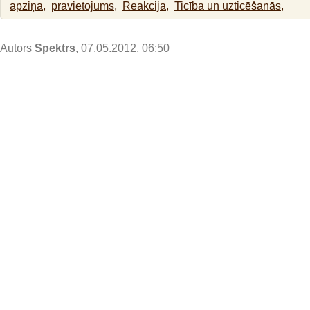
apziņa,
pravietojums,
Reakcija,
Ticība un uzticēšanās,
Autors
Spektrs
, 07.05.2012, 06:50