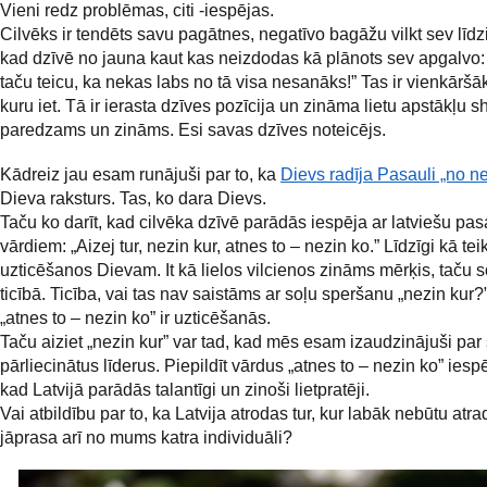
Vieni redz problēmas, citi -iespējas.
Cilvēks ir tendēts savu pagātnes, negatīvo bagāžu vilkt sev līdzi
kad dzīvē no jauna kaut kas neizdodas kā plānots sev apgalvo:
taču teicu, ka nekas labs no tā visa nesanāks!” Tas ir vienkāršāk
kuru iet. Tā ir ierasta dzīves pozīcija un zināma lietu apstākļu 
paredzams un zināms. Esi savas dzīves noteicējs.
Kādreiz jau esam runājuši par to, ka
Dievs radīja Pasauli „no n
Dieva raksturs. Tas, ko dara Dievs.
Taču ko darīt, kad cilvēka dzīvē parādās iespēja ar latviešu pa
vārdiem: „Aizej tur, nezin kur, atnes to – nezin ko.” Līdzīgi kā tei
uzticēšanos Dievam. It kā lielos vilcienos zināms mērķis, taču s
ticībā. Ticība, vai tas nav saistāms ar soļu speršanu „nezin kur?
„atnes to – nezin ko” ir uzticēšanās.
Taču aiziet „nezin kur” var tad, kad mēs esam izaudzinājuši par 
pārliecinātus līderus. Piepildīt vārdus „atnes to – nezin ko” iesp
kad Latvijā parādās talantīgi un zinoši lietpratēji.
Vai atbildību par to, ka Latvija atrodas tur, kur labāk nebūtu atr
jāprasa arī no mums katra individuāli?