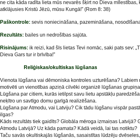
ne cita kāda radīta lieta mūs nevarēs šķirt no Dieva mīlestības,
atklājusies Kristū Jēzū, mūsu Kungā!” (Rom 8: 38)
Paškontrole:
sevis noniecināšana, pazemināšana, nosodīšana
Rezultāts:
bailes un nedrošības sajūta.
Risinājums:
ik reizi, kad šīs lietas Tevi nomāc, saki pats sev: „T
Dieva Gars tur ir brīvība!”
Reliģiskas/okultiskas lūgšanas
Vienota lūgšana vai dēmoniska kontroles uzturēšana? Labie
motivēti un vienotības apziņā cilvēki organizē lūgšanas grupiņa
Lūgšana par citiem, kurās ietilpst savu lietu apstākļu paredzēš
neķītro un savtīgo domu garīgā realizēšana.
Lūgšana par Atmodu, vai Latviju? Cik tādu lūgšanu vispār pastā
ilgas?
Kāds rezultāts tiek gaidīts? Globāla mēroga izmaiņas Latvijā?
Atmodu Latvijā? Uz kāda pamata? Kādā veidā, lai tas notiktu?
Taču savās okultiskajās lūgšanās, sasaistītas lūdzēju dvēseles