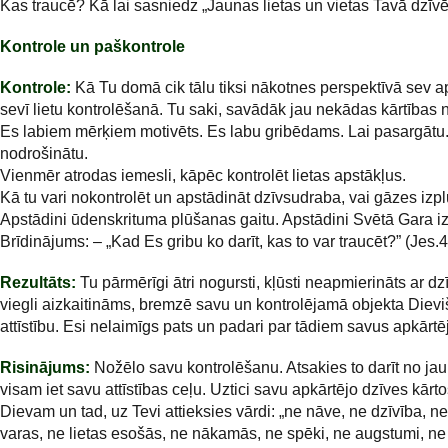
Kas traucē? Kā lai sasniedz „Jaunas lietas un vietas Tavā dzīvē
Kontrole un paškontrole
Kontrole:
Kā Tu domā cik tālu tiksi nākotnes perspektīvā sev a
sevī lietu kontrolēšanā. Tu saki, savādāk jau nekādas kārtības na
Es labiem mērķiem motivēts. Es labu gribēdams. Lai pasargātu.
nodrošinātu.
Vienmēr atrodas iemesli, kāpēc kontrolēt lietas apstākļus.
Kā tu vari nokontrolēt un apstādināt dzīvsudraba, vai gāzes iz
Apstādini ūdenskrituma plūšanas gaitu. Apstādini Svētā Gara iz
Brīdinājums: – „Kad Es gribu ko darīt, kas to var traucēt?” (Jes.
Rezultāts:
Tu pārmērīgi ātri nogursti, kļūsti neapmierināts ar dzī
viegli aizkaitināms, bremzē savu un kontrolējamā objekta Diev
attīstību. Esi nelaimīgs pats un padari par tādiem savus apkārtē
Risinājums:
Nožēlo savu kontrolēšanu. Atsakies to darīt no jau
visam iet savu attīstības ceļu. Uztici savu apkārtējo dzīves kārt
Dievam un tad, uz Tevi attieksies vārdi: „ne nāve, ne dzīvība, ne
varas, ne lietas esošās, ne nākamās, ne spēki, ne augstumi, ne