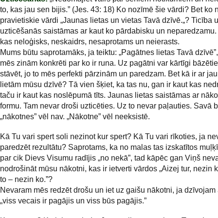
to, kas jau sen bijis.” (Jes. 43: 18) Ko nozīmē šie vārdi? Bet ko
pravietiskie vārdi „Jaunas lietas un vietas Tavā dzīvē.„? Ticība 
uzticēšanās saistāmas ar kaut ko pārdabisku un neparedzamu. T
kas neloģisks, neskaidrs, nesaprotams un neierasts.
Mums būtu saprotamāks, ja teiktu: „Pagātnes lietas Tavā dzīvē”,
mēs zinām konkrēti par ko ir runa. Uz pagātni var kārtīgi bāzēties
stāvēt, jo to mēs perfekti pārzinām un paredzam. Bet kā ir ar j
lietām mūsu dzīvē? Tā vien šķiet, ka tas nu, gan ir kaut kas ned
taču ir kaut kas noslēpumā tīts. Jaunas lietas saistāmas ar nāk
formu. Tam nevar droši uzticēties. Uz to nevar paļauties. Savā b
„nākotnes” vēl nav. „Nākotne” vēl neeksistē.
Kā Tu vari spert soli nezinot kur spert? Kā Tu vari rīkoties, ja ne
paredzēt rezultātu? Saprotams, ka no malas tas izskatītos muļķī
par cik Dievs Visumu radījis „no nekā”, tad kāpēc gan Viņš nev
nodrošināt mūsu nākotni, kas ir ietverti vārdos „Aizej tur, nezin k
to – nezin ko.”?
Nevaram mēs redzēt drošu un iet uz gaišu nākotni, ja dzīvojam 
„viss vecais ir pagājis un viss būs pagājis.”