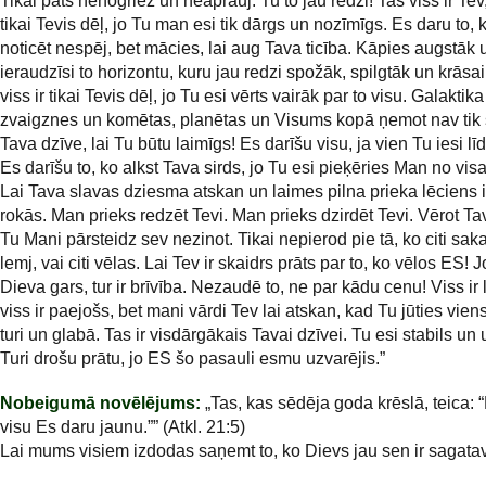
Tikai pats nenogriez un neaprauj. Tu to jau redzi! Tas viss ir Tev, 
tikai Tevis dēļ, jo Tu man esi tik dārgs un nozīmīgs. Es daru to, 
noticēt nespēj, bet mācies, lai aug Tava ticība. Kāpies augstāk 
ieraudzīsi to horizontu, kuru jau redzi spožāk, spilgtāk un krāsa
viss ir tikai Tevis dēļ, jo Tu esi vērts vairāk par to visu. Galakti
zvaigznes un komētas, planētas un Visums kopā ņemot nav tik 
Tava dzīve, lai Tu būtu laimīgs! Es darīšu visu, ja vien Tu iesi lī
Es darīšu to, ko alkst Tava sirds, jo Tu esi pieķēries Man no visa
Lai Tava slavas dziesma atskan un laimes pilna prieka lēciens 
rokās. Man prieks redzēt Tevi. Man prieks dzirdēt Tevi. Vērot Tav
Tu Mani pārsteidz sev nezinot. Tikai nepierod pie tā, ko citi saka,
lemj, vai citi vēlas. Lai Tev ir skaidrs prāts par to, ko vēlos ES! Jo
Dieva gars, tur ir brīvība. Nezaudē to, ne par kādu cenu! Viss ir 
viss ir paejošs, bet mani vārdi Tev lai atskan, kad Tu jūties viens
turi un glabā. Tas ir visdārgākais Tavai dzīvei. Tu esi stabils un 
Turi drošu prātu, jo ES šo pasauli esmu uzvarējis.”
Nobeigumā novēlējums:
„Tas, kas sēdēja goda krēslā, teica: 
visu Es daru jaunu.”” (Atkl. 21:5)
Lai mums visiem izdodas saņemt to, ko Dievs jau sen ir sagatav