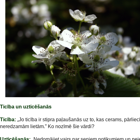
Ticība un uzticēšanās
Ticība:
„Jo ticība ir stipra paļaušanās uz to, kas cerams, pārliec
neredzamām lietām.” Ko nozīmē šie vārdi?
Uzticēšanās:
„Nedomājiet vairs par seniem notikumiem un neie