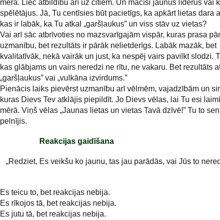
mērā. Liec atbildību arī uz citiem. Un mācīsi jaunus līderus va
spēlētājus. Jā, Tu centīsies būt pacietīgs, ka apkārt lietas dara 
kas ir labāk, ka Tu atkal „garšļaukus” un viss stāv uz vietas?
Vai arī sāc atbrīvoties no mazsvarīgajām vispār, kuras prasa p
uzmanību, bet rezultāts ir pārāk nelietderīgs. Labāk mazāk, bet
kvalitatīvāk, nekā vairāk un just, ka nespēj vairs pavilkt slodzi. 
kas glābjams un vairs neredzi ne rītu, ne vakaru. Bet rezultāts a
„garšļaukus” vai „vulkāna izvirdums.”
Pienācis laiks pievērst uzmanību arī vēlmēm, vajadzībām un sir
kuras Dievs Tev atklājis piepildīt. Jo Dievs vēlas, lai Tu esi laim
mērā. Viņš vēlas „Jaunas lietas un vietas Tavā dzīvē!” Tu to sen
pelnījis.
Reakcijas gaidīšana
„Redziet, Es veikšu ko jaunu, tas jau parādās, vai Jūs to nered
Es teicu to, bet reakcijas nebija.
Es rīkojos tā, bet reakcijas nebija.
Es jutu tā, bet reakcijas nebija.