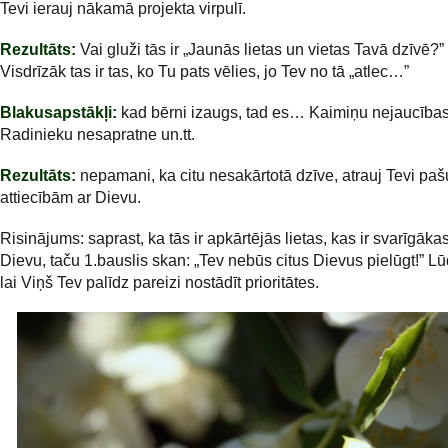
Tevi ierauj nākamā projekta virpulī.
Rezultāts:
Vai gluži tās ir „Jaunās lietas un vietas Tavā dzīvē?”
Visdrīzāk tas ir tas, ko Tu pats vēlies, jo Tev no tā „atlec…”
Blakusapstākļi:
kad bērni izaugs, tad es… Kaimiņu nejaucības
Radinieku nesapratne un.tt.
Rezultāts:
nepamani, ka citu nesakārtotā dzīve, atrauj Tevi paš
attiecībām ar Dievu.
Risinājums: saprast, ka tās ir apkārtējās lietas, kas ir svarīgāka
Dievu, taču 1.bauslis skan: „Tev nebūs citus Dievus pielūgt!” L
lai Viņš Tev palīdz pareizi nostādīt prioritātes.