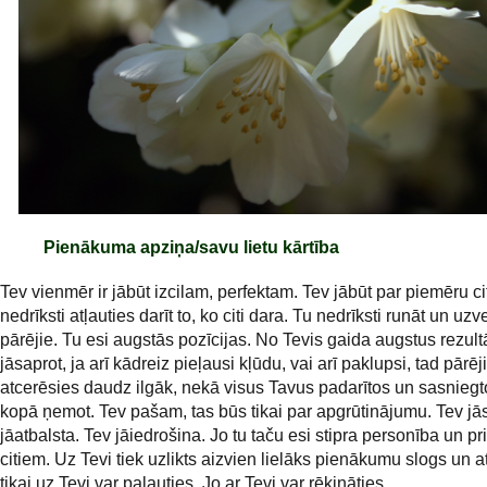
Pienākuma apziņa/savu lietu kārtība
Tev vienmēr ir jābūt izcilam, perfektam. Tev jābūt par piemēru ci
nedrīksti atļauties darīt to, ko citi dara. Tu nedrīksti runāt un uzv
pārējie. Tu esi augstās pozīcijas. No Tevis gaida augstus rezult
jāsaprot, ja arī kādreiz pieļausi kļūdu, vai arī paklupsi, tad pārēj
atcerēsies daudz ilgāk, nekā visus Tavus padarītos un sasnieg
kopā ņemot. Tev pašam, tas būs tikai par apgrūtinājumu. Tev jā
jāatbalsta. Tev jāiedrošina. Jo tu taču esi stipra personība un p
citiem. Uz Tevi tiek uzlikts aizvien lielāks pienākumu slogs un a
tikai uz Tevi var paļauties. Jo ar Tevi var rēķināties.