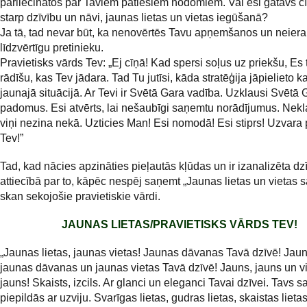
pārliecinātos par Taviem patiesiem nodomiem. Vai esi gatavs cī
starp dzīvību un nāvi, jaunas lietas un vietas iegūšanā?
Ja tā, tad nevar būt, ka nenovērtēs Tavu apņemšanos un neiera
līdzvērtīgu pretinieku.
Pravietisks vārds Tev: „Ej cīņā! Kad spersi soļus uz priekšu, Es 
rādīšu, kas Tev jādara. Tad Tu jutīsi, kāda stratēģija jāpielieto k
jaunajā situācijā. Ar Tevi ir Svētā Gara vadība. Uzklausi Svētā 
padomus. Esi atvērts, lai nešaubīgi saņemtu norādījumus. Nekl
viņi nezina nekā. Uzticies Man! Esi nomodā! Esi stiprs! Uzvara 
Tev!”
Tad, kad nācies apzināties pieļautās kļūdas un ir izanalizēta dz
attiecībā par to, kāpēc nespēj saņemt „Jaunas lietas un vietas s
skan sekojošie pravietiskie vārdi.
JAUNAS LIETAS/PRAVIETISKS VĀRDS TEV!
„Jaunas lietas, jaunas vietas! Jaunas dāvanas Tavā dzīvē! Jauna
jaunas dāvanas un jaunas vietas Tavā dzīvē! Jauns, jauns un vis
jauns! Skaists, izcils. Ar glanci un eleganci Tavai dzīvei. Tavs s
piepildās ar uzviju. Svarīgas lietas, gudras lietas, skaistas liet