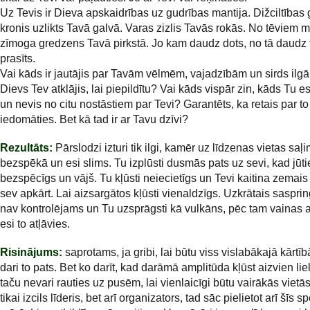
Uz Tevis ir Dieva apskaidrības uz gudrības mantija. Dižciltības
kronis uzlikts Tavā galvā. Varas zizlis Tavās rokās. No tēviem m
zīmoga gredzens Tavā pirkstā. Jo kam daudz dots, no tā daudz 
prasīts.
Vai kāds ir jautājis par Tavām vēlmēm, vajadzībām un sirds ilg
Dievs Tev atklājis, lai piepildītu? Vai kāds vispār zin, kāds Tu e
un nevis no citu nostāstiem par Tevi? Garantēts, ka retais par to
iedomāties. Bet kā tad ir ar Tavu dzīvi?
Rezultāts:
Pārslodzi izturi tik ilgi, kamēr uz līdzenas vietas saļi
bezspēkā un esi slims. Tu izplūsti dusmās pats uz sevi, kad jūti
bezspēcīgs un vājš. Tu kļūsti neiecietīgs un Tevi kaitina zemais
sev apkārt. Lai aizsargātos kļūsti vienaldzīgs. Uzkrātais saspri
nav kontrolējams un Tu uzsprāgsti kā vulkāns, pēc tam vainas 
esi to atļāvies.
Risinājums:
saprotams, ja gribi, lai būtu viss vislabākajā kārtīb
dari to pats. Bet ko darīt, kad darāmā amplitūda kļūst aizvien li
taču nevari rauties uz pusēm, lai vienlaicīgi būtu vairākās vietās
tikai izcils līderis, bet arī organizators, tad sāc pielietot arī šīs s