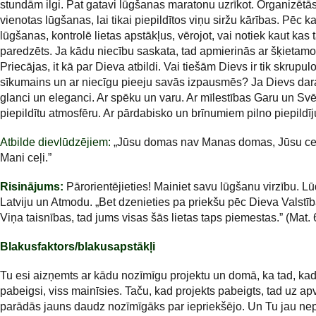
stundām ilgi. Pat gatavi lūgšanas maratonu uzrīkot. Organizētā
vienotas lūgšanas, lai tikai piepildītos viņu siržu kārības. Pēc k
lūgšanas, kontrolē lietas apstākļus, vērojot, vai notiek kaut kas 
paredzēts. Ja kādu niecību saskata, tad apmierinās ar šķietamo
Priecājas, it kā par Dieva atbildi. Vai tiešām Dievs ir tik skrupulo
sīkumains un ar niecīgu pieeju savās izpausmēs? Ja Dievs dara
glanci un eleganci. Ar spēku un varu. Ar mīlestības Garu un Sv
piepildītu atmosfēru. Ar pārdabisko un brīnumiem pilno piepildī
Atbilde dievlūdzējiem:
„Jūsu domas nav Manas domas, Jūsu ceļ
Mani ceļi.”
Risinājums:
Pārorientējieties! Mainiet savu lūgšanu virzību. Lū
Latviju un Atmodu. „Bet dzenieties pa priekšu pēc Dieva Valstī
Viņa taisnības, tad jums visas šās lietas taps piemestas.” (Mat. 
Blakusfaktors/blakusapstākļi
Tu esi aizņemts ar kādu nozīmīgu projektu un domā, ka tad, kad
pabeigsi, viss mainīsies. Taču, kad projekts pabeigts, tad uz a
parādās jauns daudz nozīmīgāks par iepriekšējo. Un Tu jau ne