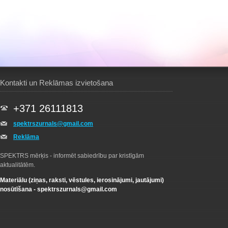
Kontakti un Reklāmas izvietošana
+371 26111813
spektrszurnals@gmail.com
Reklāma
SPEKTRS mērķis - informēt sabiedrību par kristīgām
aktualitātēm.
Materiālu (ziņas, raksti, vēstules, ierosinājumi, jautājumi)
nosūtīšana -
spektrszurnals@gmail.com