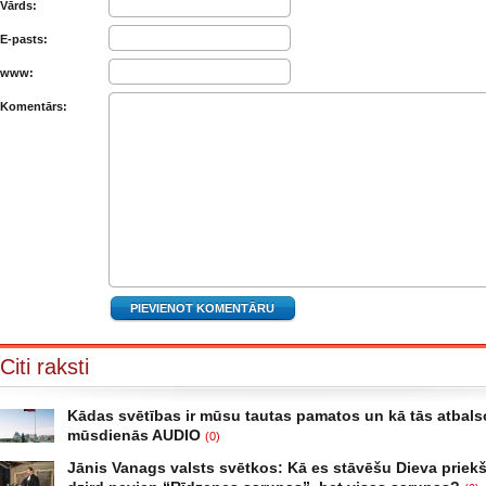
Vārds:
E-pasts:
www:
Komentārs:
Citi raksti
Kādas svētības ir mūsu tautas pamatos un kā tās atbals
mūsdienās AUDIO
(0)
Rinta Bružēvica :Pāri mums pašiem Kādas svētības ir mūsu tautas pam
Jānis Vanags valsts svētkos: Kā es stāvēšu Dieva priekš
atbalsojas mūsdienās. “Mēs nākam no saknēm, un vainagu visa pasaul