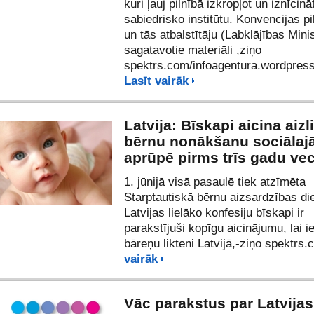
kuri ļauj pilnībā izkropļot un iznīcin
sabiedrisko institūtu. Konvencijas pi
un tās atbalstītāju (Labklājības Minis
sagatavotie materiāli
,ziņo
spektrs.com/
infoagentura.wordpres
Lasīt vairāk
Latvija: Bīskapi aicina aizl
bērnu nonākšanu sociālaj
aprūpē pirms trīs gadu v
1. jūnijā visā pasaulē tiek atzīmēta
Starptautiskā bērnu aizsardzības di
Latvijas lielāko konfesiju bīskapi ir
parakstījuši kopīgu aicinājumu, lai i
bāreņu likteni Latvijā,-ziņo spektrs
vairāk
Vāc parakstus par Latvijas