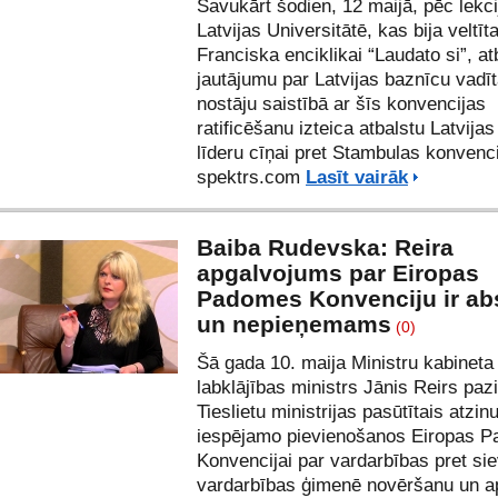
Savukārt šodien, 12 maijā, pēc lekci
Latvijas Universitātē, kas bija veltī
Franciska enciklikai “Laudato si”, at
jautājumu par Latvijas baznīcu vadīt
nostāju saistībā ar šīs konvencijas
ratificēšanu izteica atbalstu Latvijas
līderu cīņai pret Stambulas konvenci
spektrs.com
Lasīt vairāk
Baiba Rudevska: Reira
apgalvojums par Eiropas
Padomes Konvenciju ir ab
un nepieņemams
(0)
Šā gada 10. maija Ministru kabineta
labklājības ministrs Jānis Reirs paz
Tieslietu ministrijas pasūtītais atzi
iespējamo pievienošanos Eiropas 
Konvencijai par vardarbības pret si
vardarbības ģimenē novēršanu un 