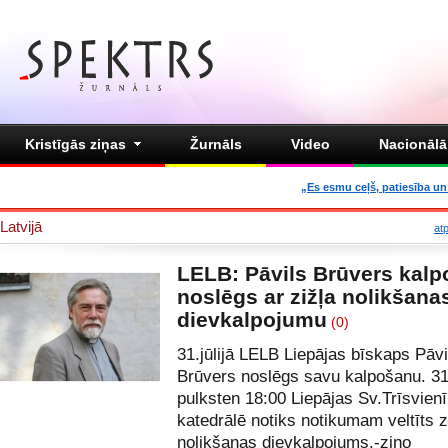
Kristīgās ziņas
Žurnāls
Video
Nacionālā 
„Es esmu ceļš, patiesība un 
Latvijā
at
LELB: Pāvils Brūvers kal
noslēgs ar zižļa nolikšana
dievkalpojumu
(0)
31.jūlijā LELB Liepājas bīskaps Pāvi
Brūvers noslēgs savu kalpošanu. 31.
pulksten 18:00 Liepājas Sv.Trīsvien
katedrālē notiks notikumam veltīts z
nolikšanas dievkalpojums,-ziņo