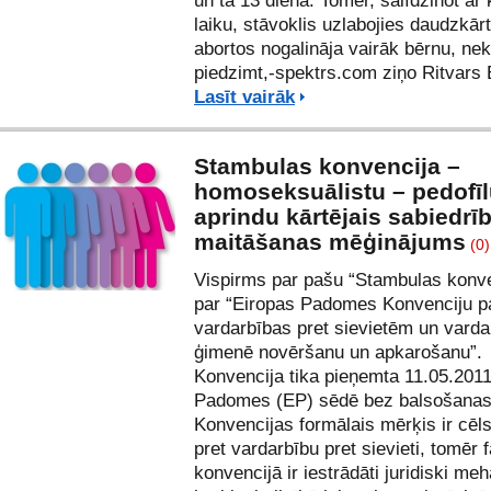
un tā 13 dienā. Tomēr, salīdzinot ar 
laiku, stāvoklis uzlabojies daudzkār
abortos nogalināja vairāk bērnu, nek
piedzimt,-spektrs.com ziņo
Ritvars 
Lasīt vairāk
Stambulas konvencija –
homoseksuālistu – pedofī
aprindu kārtējais sabiedrī
maitāšanas mēģinājums
(0)
Vispirms par pašu “Stambulas konve
par “Eiropas Padomes Konvenciju p
vardarbības pret sievietēm un varda
ģimenē novēršanu un apkarošanu”.
Konvencija tika pieņemta 11.05.201
Padomes (EP) sēdē bez balsošanas
Konvencijas formālais mērķis ir cēls
pret vardarbību pret sievieti, tomēr f
konvencijā ir iestrādāti juridiski me