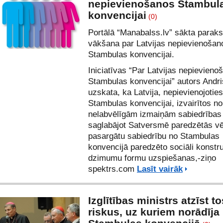
nepievienošanos Stambul
konvencijai
(0)
Portālā
“Manabalss.lv”
sākta paraks
vākšana par Latvijas nepievienošan
Stambulas konvencijai.
Iniciatīvas “Par Latvijas nepievieno
Stambulas konvencijai” autors Andr
uzskata, ka Latvija, nepievienojoties
Stambulas konvencijai, izvairītos no
nelabvēlīgām izmaiņām sabiedrības
saglabājot Satversmē paredzētās vē
pasargātu sabiedrību no Stambulas
konvencijā paredzēto sociāli konstr
dzimumu formu uzspiešanas,-ziņo
spektrs.com
Lasīt vairāk
Izglītības ministrs atzīst to
riskus, uz kuriem norādīja