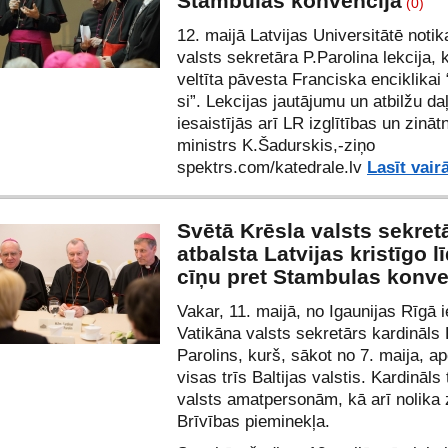
Stambulas konvencijā
(0)
12. maijā Latvijas Universitātē noti
valsts sekretāra P.Parolina lekcija, 
veltīta pāvesta Franciska enciklikai
si”. Lekcijas jautājumu un atbilžu da
iesaistījās arī LR izglītības un zināt
ministrs K.Šadurskis,-ziņo
spektrs.com/
katedrale.lv
Lasīt vair
Svētā Krēsla valsts sekret
atbalsta Latvijas kristīgo l
cīņu pret Stambulas konve
Vakar, 11. maijā, no Igaunijas Rīgā 
Vatikāna valsts sekretārs kardināls 
Parolins, kurš, sākot no 7. maija, a
visas trīs Baltijas valstis. Kardināls 
valsts amatpersonām, kā arī nolika 
Brīvības pieminekļa.