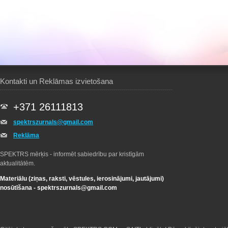
Kontakti un Reklāmas izvietošana
+371 26111813
spektrszurnals@gmail.com
Reklāma
SPEKTRS mērķis - informēt sabiedrību par kristīgām
aktualitātēm.
Materiālu (ziņas, raksti, vēstules, ierosinājumi, jautājumi)
nosūtīšana -
spektrszurnals@gmail.com