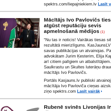
spektrs.com/liepajniekiem.lv
Lasīt 
Mācītājs Ivo Pavlovičs tie
atgūst reputāciju sevis
apmelnošanā mēdijos
(1)
“Nu tas ir noticis! Vairākas tiesas s
rezultātā mierizlīgums. KasJaunsLV
savas publikācijas un atvainojas. Pa
advokātam Jurim Ķesterim, Elija Ka
arī citiem palīgiem un atbalstītājiem.
Saulkrastu un Skultes luterāņu drau
mācītājs Ivo Pavlovičs.
Portāls Kasjauns.lv publiski atvaino
mācītāja Ivo Pavloviča cieņas aizs
ziņo spektrs.com
Lasīt vairāk
Rubenē svinēs Livonijas I