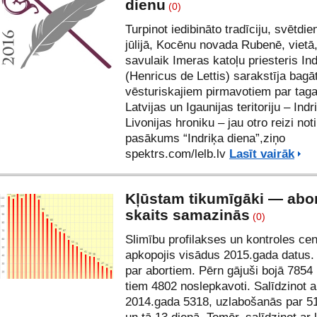
dienu
(0)
Turpinot iedibināto tradīciju, svētdie
jūlijā, Kocēnu novada Rubenē, vietā,
savulaik Imeras katoļu priesteris Ind
(Henricus de Lettis) sarakstīja bagā
vēsturiskajiem pirmavotiem par tag
Latvijas un Igaunijas teritoriju – Indr
Livonijas hroniku – jau otro reizi not
pasākums “Indriķa diena”,ziņo
spektrs.com/lelb.lv
Lasīt vairāk
Kļūstam tikumīgāki — abo
skaits samazinās
(0)
Slimību profilakses un kontroles cen
apkopojis visādus 2015.gada datus. 
par
abortiem
. Pērn gājuši bojā 7854 
tiem 4802 noslepkavoti. Salīdzinot a
2014.gada 5318, uzlabošanās par 51