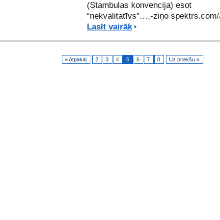
(Stambulas konvencija) esot
“nekvalitatīvs”…,-ziņo spektrs.com/
Lasīt vairāk
« Atpakaļ
2
3
4
5
6
7
8
Uz priekšu »