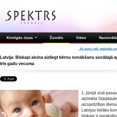
Kristīgās ziņas
Žurnāls
Video
Nacionālā 
„Es esmu ceļš, patiesība un 
Latvija: Bīskapi aicina aizliegt bērnu nonākšanu sociālajā 
trīs gadu vecuma
1. jūnijā visā pasau
atzīmēta Starptaut
aizsardzības diena
Latvijas lielāko kon
bīskapi ir parakstīj