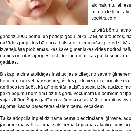
aicinājumu, lai iest
bāreņu likteni Latvi
spektrs.com
Latvijā bērnu namo
gandrīz 2000 bērnu, un pēdējo gadu laikā Latvijas draudzes, da
dažādos projektos bāreņu atbalstam, ir ieguvušas pieredzi, kā a
izvērtējušas problēmas, kas kavē ģimeniskas vides nodrošinā
namos un citās aprūpes iestādēs bērniem, kas palikuši bez māt
gādības.
Bīskapi aicina atbildīgās institūcijas aizliegt no savām ģimenēm
bērniem, kuri vēl nav sasnieguši trīs gadu vecumu, nonākt soci
aprūpes iestādēs, kā arī prioritāri attīstīt specializēto audžuģim
pakalpojumu bērniem līdz trīs gadu vecumam un bērniem ar ī
vajadzībām. Šajos gadījumos jānosaka sociālās garantijas vis
apjomā, kādas paredzētas visiem bērnu vecākiem.
Tā kā adopcija ir pielīdzināma bērna piedzimšanai ģimenē, ado
jānodrošina valsts apmaksāts bērna kopšanas atvaļinājums un 