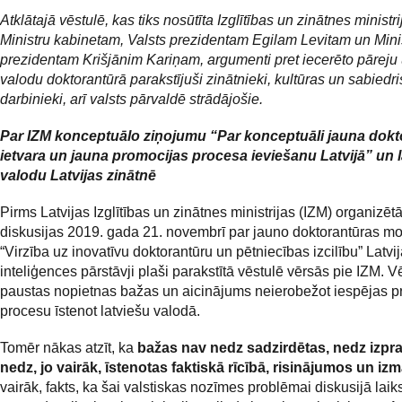
Atklātajā vēstulē, kas tiks nosūtīta Izglītības un zinātnes ministrij
Ministru kabinetam, Valsts prezidentam Egilam Levitam un Mini
prezidentam Krišjānim Kariņam, argumenti pret iecerēto pāreju
valodu doktorantūrā parakstījuši zinātnieki, kultūras un sabiedri
darbinieki, arī valsts pārvaldē strādājošie.
Par IZM konceptuālo ziņojumu “Par konceptuāli jauna dokt
ietvara un jauna promocijas procesa ieviešanu Latvijā” un 
valodu Latvijas zinātnē
Pirms Latvijas Izglītības un zinātnes ministrijas (IZM) organizēt
diskusijas 2019. gada 21. novembrī par jauno doktorantūras mo
“Virzība uz inovatīvu doktorantūru un pētniecības izcilību” Latvi
inteliģences pārstāvji plaši parakstītā vēstulē vērsās pie IZM. Vē
paustas nopietnas bažas un aicinājums neierobežot iespējas p
procesu īstenot latviešu valodā.
Tomēr nākas atzīt, ka
bažas nav nedz sadzirdētas, nedz izpra
nedz, jo vairāk, īstenotas faktiskā rīcībā, risinājumos un iz
vairāk, fakts, ka šai valstiskas nozīmes problēmai diskusijā laiks