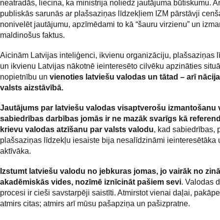
neatradās, liecina, ka ministrija noliedz jautājuma būtiskumu. Ar
publiskās sarunās ar plašsaziņas līdzekļiem IZM pārstāvji cenš
nonivelēt jautājumu, apzīmēdami to kā “šauru virzienu” un izm
maldinošus faktus.
Aicinām Latvijas inteliģenci, ikvienu organizāciju, plašsaziņas 
un ikvienu Latvijas nākotnē ieinteresēto cilvēku apzināties situā
nopietnību un
vienoties latviešu valodas un tātad – arī nācij
valsts aizstāvībā.
Jautājums par
latviešu valodas visaptverošu izmantošanu 
sabiedrības darbības jomās ir ne mazāk svarīgs kā refere
krievu valodas atzīšanu par valsts valodu
, kad sabiedrības, p
plašsaziņas līdzekļu iesaiste bija nesalīdzināmi ieinteresētāka 
aktīvāka.
Izstumt latviešu valodu no jebkuras jomas, jo vairāk no zin
akadēmiskās vides, nozīmē iznīcināt pašiem sevi
. Valodas d
procesi ir cieši savstarpēji saistīti. Atmirstot vienai daļai, pakāp
atmirs citas; atmirs arī mūsu pašapziņa un pašizpratne.