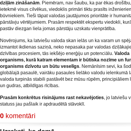
dziļām zināšanām
. Piemēram, nav šaubu, ka par ēkas drošību
ietekmē visus cilvēkus, viedoklis primāri tiktu prasīts inženieri
būvniekiem. Tieši tāpat valodas jautājumos prioritāte ir humanit
pārstāvju vērtējumiem. Prasām respektēt ekspertu viedokli, kurā
pastāv diezgan liela jomas pārstāju uzskatu vienprātība.
Novērojums, ka latviešu valoda skan ielās un ka varam un spēj
izmantot ikdienas saziņā, neko nepasaka par valodas dziļākaj
dzīvības procesiem, tās iekšējo enerģiju un potenciālu.
Valoda 
organisms, kurā katram elementam ir būtiska nozīme un funk
organisms dzīvotu un būtu veselīgs
. Nemānīsim sevi, ka šo
globālajā pasaulē, vairāku pasaules lielāko valodu ielenkumā l
valoda turpinās stabili pastāvēt bez mūsu rūpēm, principiālie
un gudras, atbildīgas rīcības.
Prasām konkrētus risinājums rast nekavējoties
, jo latviešu
statuss jau pašlaik ir apdraudētā stāvoklī.
0
komentāri