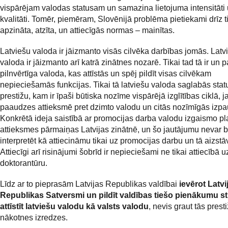
vispārējam valodas statusam un samazina lietojuma intensitāti
kvalitāti. Tomēr, piemēram, Slovēnijā problēma pietiekami drīz t
apzināta, atzīta, un attiecīgās normas – mainītas.
Latviešu valoda ir jāizmanto visās cilvēka darbības jomās. Latv
valoda ir jāizmanto arī katrā zinātnes nozarē. Tikai tad tā ir un p
pilnvērtīga valoda, kas attīstās un spēj pildīt visas cilvēkam
nepieciešamās funkcijas. Tikai tā latviešu valoda saglabās sta
prestižu, kam ir īpaši būtiska nozīme vispārējā izglītības ciklā, 
paaudzes attieksmē pret dzimto valodu un citās nozīmīgās izp
Konkrētā ideja saistībā ar promocijas darba valodu izgaismo p
attieksmes pārmaiņas Latvijas zinātnē, un šo jautājumu nevar b
interpretēt kā attiecināmu tikai uz promocijas darbu un tā aizst
Attiecīgi arī risinājumi šobrīd ir nepieciešami ne tikai attiecībā u
doktorantūru.
Līdz ar to pieprasām Latvijas Republikas valdībai
ievērot Latvi
Republikas Satversmi un pildīt valdības tiešo pienākumu st
attīstīt latviešu valodu kā valsts valodu
, nevis graut tās prest
nākotnes izredzes.