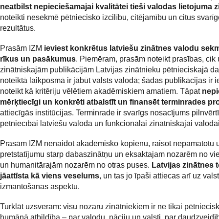
neatbilst nepieciešamajai kvalitātei tieši valodas lietojuma z
noteikti nesekmē pētniecisko izcilību, citējamību un citus svarī
rezultātus.
Prasām IZM
ieviest konkrētus latviešu zinātnes valodu se
rīkus un pasākumus
. Piemēram, prasām noteikt prasības, ci
zinātniskajām publikācijām Latvijas zinātnieku pētnieciskajā d
noteiktā laikposmā ir jābūt valsts valodā; šādas publikācijas ir
noteikt kā kritēriju vēlētiem akadēmiskiem amatiem. Tāpat
nepi
mērķtiecīgi un konkrēti atbalstīt un finansēt terminrades p
attiecīgās institūcijas. Terminrade ir svarīgs nosacījums pilnvērt
pētniecībai latviešu valodā un funkcionālai zinātniskajai valodai
Prasām IZM nenaidot akadēmisko kopienu, raisot nepamatotu 
pretstatījumu starp dabaszinātņu un eksaktajam nozarēm no v
un humanitārajām nozarēm no otras puses.
Latvijas zinātnes t
jāattīsta kā viens veselums
, un tas jo īpaši attiecas arī uz val
izmantošanas aspektu.
Turklāt uzsveram: visu nozaru zinātniekiem ir ne tikai pētniecisk
humānā atbildība – par valodu, nāciju un valsti, par daudzveidīb