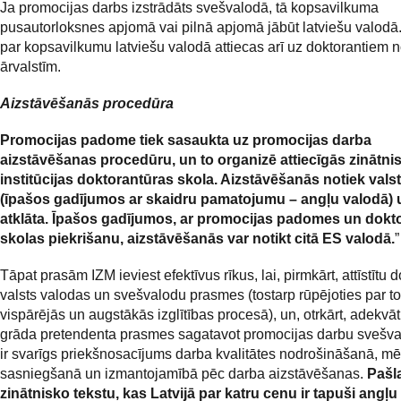
Ja promocijas darbs izstrādāts svešvalodā, tā kopsavilkuma
pusautorloksnes apjomā vai pilnā apjomā jābūt latviešu valodā
par kopsavilkumu latviešu valodā attiecas arī uz doktorantiem 
ārvalstīm.
Aizstāvēšanās procedūra
Promocijas padome tiek sasaukta uz promocijas darba
aizstāvēšanas procedūru, un to organizē attiecīgās zinātni
institūcijas doktorantūras skola. Aizstāvēšanās notiek vals
(īpašos gadījumos ar skaidru pamatojumu – angļu valodā) u
atklāta. Īpašos gadījumos, ar promocijas padomes un dokt
skolas piekrišanu, aizstāvēšanās var notikt citā ES valodā.
”
Tāpat prasām IZM ieviest efektīvus rīkus, lai, pirmkārt, attīstītu 
valsts valodas un svešvalodu prasmes (tostarp rūpējoties par to
vispārējās un augstākās izglītības procesā), un, otrkārt, adekvāt
grāda pretendenta prasmes sagatavot promocijas darbu svešva
ir svarīgs priekšnosacījums darba kvalitātes nodrošināšanā, m
sasniegšanā un izmantojamībā pēc darba aizstāvēšanas.
Pašla
zinātnisko tekstu, kas Latvijā par katru cenu ir tapuši angļu