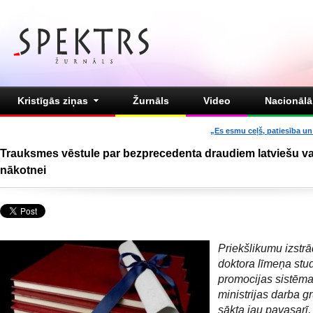
Kristīgās ziņas
Žurnāls
Video
Nacionālā 
„Es esmu ceļš, patiesība un 
Trauksmes vēstule par bezprecedenta draudiem latviešu v
nākotnei
Priekšlikumu izstr
doktora līmeņa stud
promocijas sistēm
ministrijas darba g
sākta jau pavasarī, 