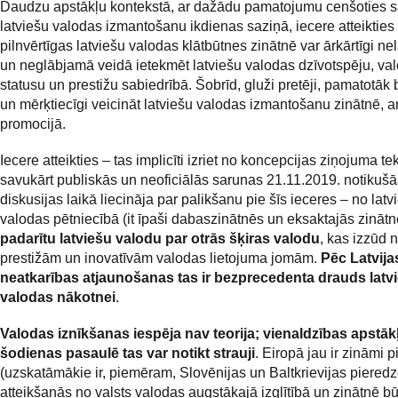
Daudzu apstākļu kontekstā, ar dažādu pamatojumu cenšoties 
latviešu valodas izmantošanu ikdienas saziņā, iecere atteikties
pilnvērtīgas latviešu valodas klātbūtnes zinātnē var ārkārtīgi ne
un neglābjamā veidā ietekmēt latviešu valodas dzīvotspēju, va
statusu un prestižu sabiedrībā. Šobrīd, gluži pretēji, pamatotāk 
un mērķtiecīgi veicināt latviešu valodas izmantošanu zinātnē, ar
promocijā.
Iecere atteikties – tas implicīti izriet no koncepcijas ziņojuma te
savukārt publiskās un neoficiālās sarunas 21.11.2019. notikušā
diskusijas laikā liecināja par palikšanu pie šīs ieceres – no latv
valodas pētniecībā (it īpaši dabaszinātnēs un eksaktajās zinātn
padarītu latviešu valodu par otrās šķiras valodu
, kas izzūd 
prestižām un inovatīvām valodas lietojuma jomām.
Pēc Latvija
neatkarības atjaunošanas tas ir bezprecedenta drauds latv
valodas nākotnei
.
Valodas iznīkšanas iespēja nav teorija; vienaldzības apstāk
šodienas pasaulē tas var notikt strauji
. Eiropā jau ir zināmi 
(uzskatāmākie ir, piemēram, Slovēnijas un Baltkrievijas pieredz
atteikšanās no valsts valodas augstākajā izglītībā un zinātnē būt