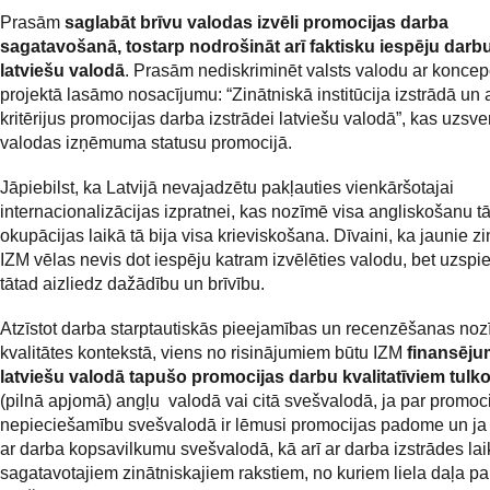
Prasām
saglabāt brīvu valodas izvēli promocijas darba
sagatavošanā, tostarp nodrošināt arī faktisku iespēju darbu
latviešu valodā
. Prasām nediskriminēt valsts valodu ar koncep
projektā lasāmo nosacījumu: “Zinātniskā institūcija izstrādā un 
kritērijus promocijas darba izstrādei latviešu valodā”, kas uzsve
valodas izņēmuma statusu promocijā.
Jāpiebilst, ka Latvijā nevajadzētu pakļauties vienkāršotajai
internacionalizācijas izpratnei, kas nozīmē visa angliskošanu t
okupācijas laikā tā bija visa krieviskošana. Dīvaini, ka jaunie zi
IZM vēlas nevis dot iespēju katram izvēlēties valodu, bet uzspi
tātad aizliedz dažādību un brīvību.
Atzīstot darba starptautiskās pieejamības un recenzēšanas noz
kvalitātes kontekstā, viens no risinājumiem būtu IZM
finansēj
latviešu valodā tapušo promocijas darbu kvalitatīviem tul
(pilnā apjomā) angļu valodā vai citā svešvalodā, ja par promoc
nepieciešamību svešvalodā ir lēmusi promocijas padome un ja 
ar darba kopsavilkumu svešvalodā, kā arī ar darba izstrādes lai
sagatavotajiem zinātniskajiem rakstiem, no kuriem liela daļa par