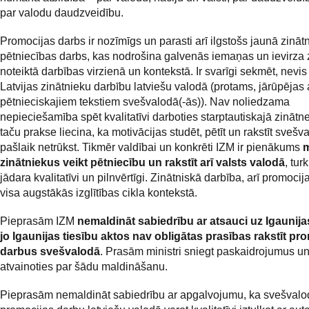
par valodu daudzveidību.
Promocijas darbs ir nozīmīgs un parasti arī ilgstošs jaunā zināt
pētniecības darbs, kas nodrošina galvenās iemaņas un ievirza 
noteiktā darbības virzienā un kontekstā. Ir svarīgi sekmēt, nevis
Latvijas zinātnieku darbību latviešu valodā (protams, jārūpējas 
pētnieciskajiem tekstiem svešvalodā(-ās)). Nav noliedzama
nepieciešamība spēt kvalitatīvi darboties starptautiskajā zinātne
taču prakse liecina, ka motivācijas studēt, pētīt un rakstīt svešv
pašlaik netrūkst. Tikmēr valdībai un konkrēti IZM ir pienākums
m
zinātniekus veikt pētniecību un rakstīt arī valsts valodā
, tur
jādara kvalitatīvi un pilnvērtīgi. Zinātniskā darbība, arī promocij
visa augstākās izglītības cikla kontekstā.
Pieprasām IZM
nemaldināt sabiedrību ar atsauci uz Igaunija
jo Igaunijas tiesību aktos nav obligātas prasības rakstīt pr
darbus svešvalodā
. Prasām ministri sniegt paskaidrojumus u
atvainoties par šādu maldināšanu.
Pieprasām nemaldināt sabiedrību ar apgalvojumu, ka svešvalo