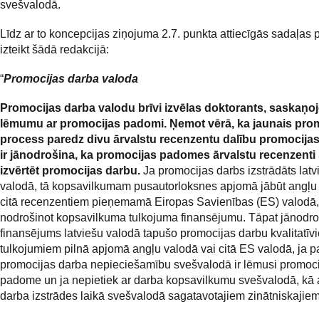
svešvalodā.
Līdz ar to koncepcijas ziņojuma 2.7. punkta attiecīgās sadaļas
izteikt šādā redakcijā:
“
Promocijas darba valoda
Promocijas darba valodu brīvi izvēlas doktorants, saskaņoj
lēmumu ar promocijas padomi. Ņemot vērā, ka jaunais pro
process paredz divu ārvalstu recenzentu dalību promocija
ir jānodrošina, ka promocijas padomes ārvalstu recenzenti
izvērtēt promocijas darbu.
Ja promocijas darbs izstrādāts latv
valodā, tā kopsavilkumam pusautorloksnes apjomā jābūt angļu 
citā recenzentiem pieņemamā Eiropas Savienības (ES) valodā,
nodrošinot kopsavilkuma tulkojuma finansējumu. Tāpat jānodr
finansējums latviešu valodā tapušo promocijas darbu kvalitatīv
tulkojumiem pilnā apjomā angļu valodā vai citā ES valodā, ja p
promocijas darba nepieciešamību svešvalodā ir lēmusi promoc
padome un ja nepietiek ar darba kopsavilkumu svešvalodā, kā a
darba izstrādes laikā svešvalodā sagatavotajiem zinātniskajiem