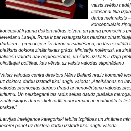
valsts svētku nedēļ
lietošanai tika izplat
darba melnraksts –
konceptuālais ziņo
konceptuāli jauna doktorantūras ietvara un jauna promocijas p
ieviešanu Latvijā. Runa ir par visaugstākās raudzes zinātniska
darbiem – promocija ir šo darbu aizstāvēšana, un tās rezultātā t
piešķirts doktora zinātniskais grāds. Ministrija nolēmusi, ka zinā
latviešu valoda nav nepieciešama, un šāds uzskats ir dziļā pret
oficiālajai politikai, kas vērsta uz valsts valodas stiprināšanu
Valsts valodas centra direktors Māris Baltiņš nra.lv komentē iece
uz doktora darbu izstrādi tikai angļu valodā: „Atteikšanās no lat
valodas promocijas darbos draud ar nenovēršamu valodas pres
kritumu. Un neizbēgami tas radīs sekas daudz plašākā mērogā,
zinātniskajos darbos tiek radīti jauni termini un iedibināta to lie
prakse.”
Latvijas Inteliģence kategoriski iebilst Izglītības un zinātnes mini
iecerei pāriet uz doktora darbu izstrādi tikai angļu valodā.