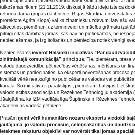
promocijas darbu latviešu valodā varot kvalitatīvi iztulkot ar au
tulkošanas rīkiem (21.11.2019. diskusijā šādu ideju izteica dok
reformu darba grupas dalībniece, Rīgas Stradiņa universitātes 
prorektore Agrita Kiopa) vai ka zinātnieku uzdevumi latviešu va
attiecoties, piemēram, uz terminveidi un mācību grāmatu izstrādi
pilnīgi citas darbības jomas, kas nav ne pietiekamas, ne iespē
nepieciešamas, ja izglītošanās un pētniecība notiek vienīgi sv
Nepieciešams
ievērot H
elsinku iniciatīvas “Par daudzvalod
zinātniskajā komunikācijā” principus
. Tie, piemēram, prasa v
valodu daudzveidību pētniecības vērtēšanas, mērīšanas un fi
sistēmās un pārliecināties, ka eksperti novērtēšanas procesā p
kvalitāti vērtē neatkarīgi no publicēšanas valodas vai publicēš
kanāla. Šo iniciatīvu ir parakstījusi, piemēram, Latvijas Lietišķā
valodniecības asociācija un Rēzeknes Tehnoloģiju akadēmija 
Jāatgādina, ka IZM vadītāja Ilga Šuplinska ir Rēzeknes Tehnolo
akadēmijas vadošā pētniece.
Prasām
ņemt vērā humanitāro nozaru ekspertu viedokli šaj
jautājumā, jo valodu procesus, cēloņsakarības un daudzsl
ietekmes raksturu objektīvi var novērtēt tikai jomas speciālis