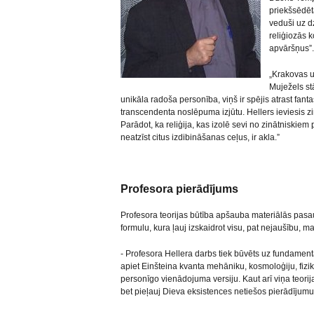
priekšsēdētā
veduši uz d
reliģiozās k
apvāršņus”.
„Krakovas u
Muježels stā
unikāla radoša personība, viņš ir spējis atrast fan
transcendenta noslēpuma izjūtu. Hellers ieviesis z
Parādot, ka reliģija, kas izolē sevi no zinātniskiem
neatzīst citus izdibināšanas ceļus, ir akla.”
Profesora pierādījums
Profesora teorijas būtība apšauba materiālās pasau
formulu, kura ļauj izskaidrot visu, pat nejaušību, 
- Profesora Hellera darbs tiek būvēts uz fundament
apiet Einšteina kvanta mehāniku, kosmoloģiju, fizi
personīgo vienādojuma versiju. Kaut arī viņa teori
bet pieļauj Dieva eksistences netiešos pierādījumu