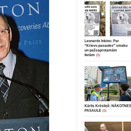
Leonards Inkins: Par
“Krievu pasaules” smaku
un pašsaprotamām
lietām
(0)
Kārlis Krēsliņš: NĀKOTNE
PASAULE
(0)