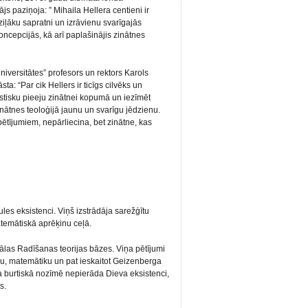
js paziņoja: ” Mihaila Hellera centieni ir
ziļāku sapratni un izrāvienu svarīgajās
oncepcijās, kā arī paplašinājis zinātnes
niversitātes” profesors un rektors Karols
sta: “Par cik Hellers ir ticīgs cilvēks un
tastisku pieeju zinātnei kopumā un iezīmēt
inātnes teoloģijā jaunu un svarīgu jēdzienu.
 pētījumiem, nepārliecina, bet zinātne, kas
les eksistenci. Viņš izstrādāja sarežģītu
matemātiskā aprēķinu ceļā.
ālas Radīšanas teorijas bāzes. Viņa pētījumi
ku, matemātiku un pat ieskaitot Geizenberga
ja burtiskā nozīmē nepierāda Dieva eksistenci,
s.