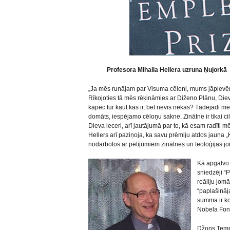
Profesora Mihaila Hellera uzruna Ņujorkā
„Ja mēs runājam par Visuma cēloni, mums jāpievē
Rīkojoties tā mēs rēķināmies ar Diženo Plānu, Diev
kāpēc tur kaut kas ir, bet nevis nekas? Tādējādi mē
domāts, iespējamo cēloņu sakne. Zinātne ir tikai c
Dieva ieceri, arī jautājumā par to, kā esam radīti
Hellers arī paziņoja, ka savu prēmiju atdos jauna „
nodarbotos ar pētījumiem zinātnes un teoloģijas j
Kā apgalv
sniedzēji “
reāliju jom
“paplašināj
summa ir kor
Nobela Fond
Džons Templ