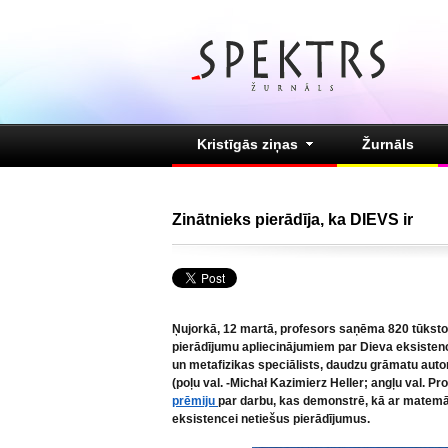
Kristīgās ziņas
Žurnāls
Zinātnieks pierādīja, ka DIEVS ir
Ņujorkā, 12 martā, profesors saņēma 820 tūkst
pierādījumu apliecinājumiem par Dieva eksistenc
un metafizikas speciālists, daudzu grāmatu auto
(poļu val. -Michał Kazimierz Heller; angļu val. Pr
prēmiju
par darbu, kas demonstrē, kā ar matemāt
eksistencei netiešus pierādījumus.