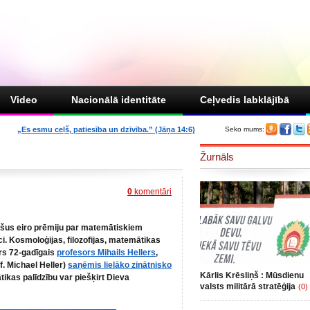
Video
Nacionālā identitāte
Ceļvedis labklājībā
„Es esmu ceļš, patiesība un dzīvība.” (Jāņa 14:6)
Seko mums:
Žurnāls
0
komentāri
ošus eiro prēmiju par matemātiskiem
i. Kosmoloģijas, filozofijas, matemātikas
rs 72-gadīgais
profesors Mihails Hellers
,
of. Michael Heller)
saņēmis lielāko zinātnisko
Kārlis Krēsliņš : Mūsdienu
ikas palīdzību var piešķirt Dieva
valsts militārā stratēģija
(0)