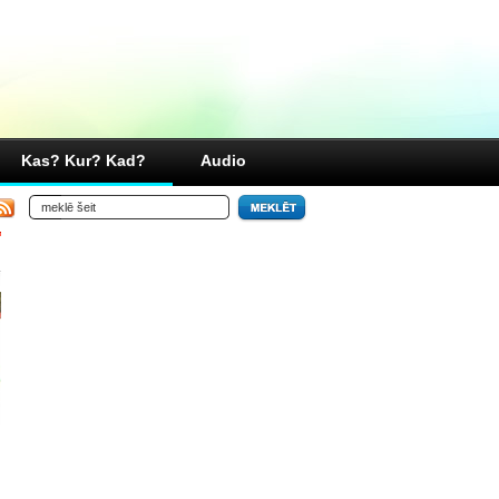
Kas? Kur? Kad?
Audio