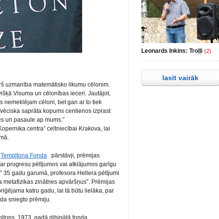
Leonards Inkins: Troļļi
(2)
lasīt vairāk
rš uzmanība matemātisko likumu cēlonim.
išķā Visuma un cēlonības ieceri. Jautājot,
s nemeklējam cēloni, bet gan ar to tiek
ilvēciska saprāta kopums centienos izprast
 mēs un pasaule ap mums.”
Kopernika centra” celtniecībai Krakova, lai
omā.
o
Templtona Fonda
pārstāvji, prēmijas
Par progresu pētījumos vai atklājumos garīgu
ā” 35 gadu garumā, profesora Hellera pētījumi
a metafizikas zinātnes apvāršņus”. Prēmijas
iģējama katru gadu, lai tā būtu lielāka, par
a sniegto prēmiju.
tons, 1973. gadā dibinātā fonda