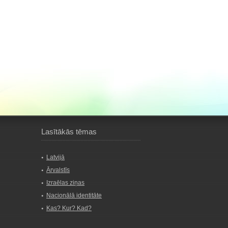
Lasītākās tēmas
Latvijā
Ārvalstīs
Izraēlas ziņas
Nacionālā identitāte
Kas? Kur? Kad?