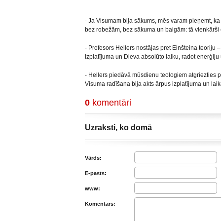
- Ja Visumam bija sākums, mēs varam pieņemt, ka t
bez robežām, bez sākuma un baigām: tā vienkārši 
- Profesors Hellers nostājas pret Einšteina teoriju 
izplatījuma un Dieva absolūto laiku, radot enerģiju 
- Hellers piedāvā mūsdienu teologiem atgriezties p
Visuma radīšana bija akts ārpus izplatījuma un laik
0
komentāri
Uzraksti, ko domā
Vārds:
E-pasts:
www:
Komentārs: