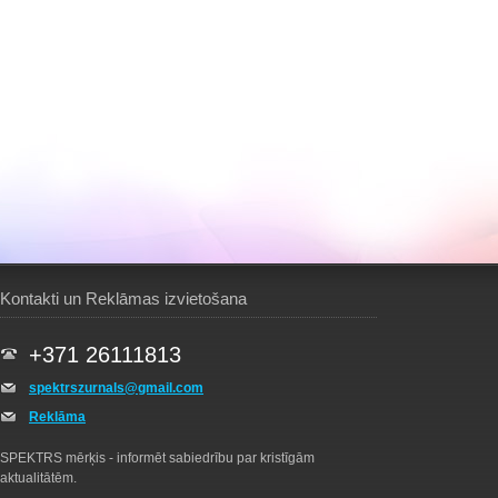
Kontakti un Reklāmas izvietošana
+371 26111813
spektrszurnals@gmail.com
Reklāma
SPEKTRS mērķis - informēt sabiedrību par kristīgām
aktualitātēm.