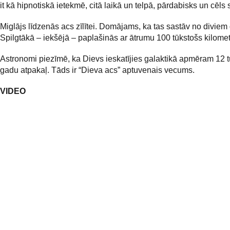
it kā hipnotiskā ietekmē, citā laikā un telpā, pārdabisks un cēls 
Miglājs līdzenās acs zīlītei. Domājams, ka tas sastāv no diviem
Spilgtākā – iekšējā – paplašinās ar ātrumu 100 tūkstošs kilomet
Astronomi piezīmē, ka Dievs ieskatījies galaktikā apmēram 12 
gadu atpakaļ. Tāds ir “Dieva acs” aptuvenais vecums.
VIDEO