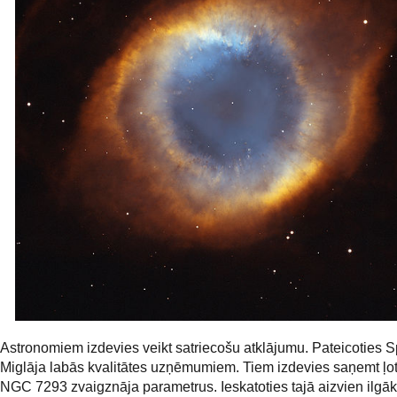
Astronomiem izdevies veikt satriecošu atklājumu. Pateicoties S
Miglāja labās kvalitātes uzņēmumiem. Tiem izdevies saņemt ļot
NGC 7293 zvaigznāja parametrus. Ieskatoties tajā aizvien ilgāk 