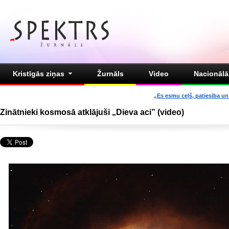
Kristīgās ziņas
Žurnāls
Video
Nacionālā 
„Es esmu ceļš, patiesība un 
Zinātnieki kosmosā atklājuši „Dieva aci” (video)