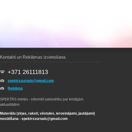
Kontakti un Reklāmas izvietošana
+371 26111813
spektrszurnals@gmail.com
Reklāma
SPEKTRS mērķis - informēt sabiedrību par kristīgām
aktualitātēm.
Materiālu (ziņas, raksti, vēstules, ierosinājumi, jautājumi)
nosūtīšana -
spektrszurnals@gmail.com