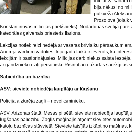
Iniciatīva šādām 
bija nākusi no mili
pulkveža Aleksan
Prosolova (tolaik v
Konstantinovas milicijas priekšnieks). Nodarbības svētīja pareiz
katedrāles galvenais priesteris Ilarions.
Lekcijas notiek reizi nedēļā ar vasaras brīvlaiku pārtraukumiem
Andreja vārdiem vadoties, triju gadu laikā ir ievērots, ka interes
lekcijām ir pastiprinājusies. Milicijas darbiniekus saista iespēja
ar garīdznieku dziļi personiski. Risinot arī dažādas sarežģītas si
Sabiedrība un baznīca
ASV: sieviete nobiedēja laupītāju ar lūgšanu
Policija aizturēja zagli – neveiksminieku.
ASV, Arizonas štatā, Mesas pilsētā, sieviete nobiedēja laupītāju
lūgšanas palīdzību. Zaglis mēģinājis atņemt sievietes automobi
katoļu baznīcas stāvvietā. Sieviete taisījās izkāpt no mašīnas, 