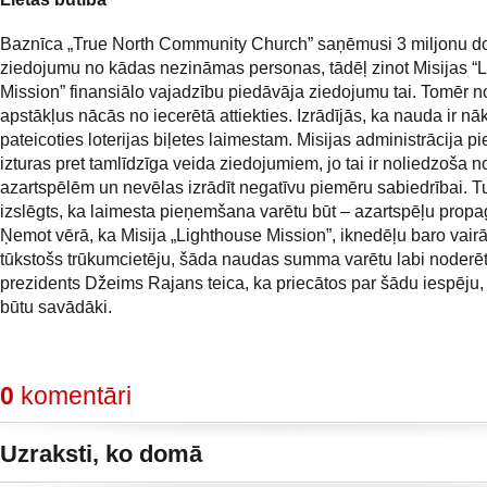
Baznīca „True North Community Church” saņēmusi 3 miljonu d
ziedojumu no kādas nezināmas personas, tādēļ zinot Misijas “
Mission” finansiālo vajadzību piedāvāja ziedojumu tai. Tomēr n
apstākļus nācās no iecerētā attiekties. Izrādījās, ka nauda ir nā
pateicoties loterijas biļetes laimestam. Misijas administrācija pi
izturas pret tamlīdzīga veida ziedojumiem, jo tai ir noliedzoša n
azartspēlēm un nevēlas izrādīt negatīvu piemēru sabiedrībai. Tu
izslēgts, ka laimesta pieņemšana varētu būt – azartspēļu prop
Ņemot vērā, ka Misija „Lighthouse Mission”, iknedēļu baro vair
tūkstošs trūkumcietēju, šāda naudas summa varētu labi noderēt
prezidents Džeims Rajans teica, ka priecātos par šādu iespēju, 
būtu savādāki.
0
komentāri
Uzraksti, ko domā