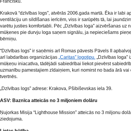
Francisku.
Krakovā “dzīvības logs”, atvērās 2006.gada martā. Ēka ir labi ap
ventilāciju un sildīšanas ierīcēm, viss ir sarūpēts tā, lai jaundzi
varētu justies komfortabli. Pēc „Dzīvības loga” aizvēršanas uz n
mūķenes pie durvju loga saņem signālu, ja nepieciešams pieņ
bērniņu.
“Dzīvības logs” ir saņēmis arī Romas pāvests Pāvels II apbalvo
arī labdarības organizācijas
„Caritas” logotipu.
„Dzīvības loga” i
mūķeņu iniacatīva, tādējādi sabiedrībai liekot pievērst sabiedrī
uzmanību pamestajiem zīdaiņiem, kuri nomirst no bada ārā vai
tvertnēs.
„Dzīvības logs” adrese: Krakova, Pšibiševskas iela 39.
ASV: Baznīca atteicās no 3 miljoniem dolāru
Ņujorkas Misija “Lighthouse Mission” atteicās no 3 miljonu dolā
ziedojuma.
Lietas būtība