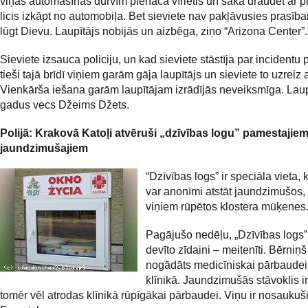
viņas automašīnas durvīm pienāca vīrietis un sāka draudēt ar pi
licis izkāpt no automobiļa. Bet sieviete nav pakļāvusies prasība
lūgt Dievu. Laupītājs nobijās un aizbēga, ziņo “Arizona Center”.
Sieviete izsauca policiju, un kad sieviete stāstīja par incidentu po
tieši tajā brīdī viņiem garām gāja laupītājs un sieviete to uzreiz 
Vienkārša iešana garām laupītājam izrādījās neveiksmīga. Laup
gadus vecs Džeims Džets.
Polijā: Krakovā Katoļi atvēruši „dzīvības logu” pamestajie
jaundzimušajiem
“Dzīvības logs” ir speciāla vieta,
var anonīmi atstāt jaundzimušos, 
viņiem rūpētos klostera mūķenes
Pagājušo nedēļu, „Dzīvības logs
devīto zīdaini – meitenīti. Bērniņš
nogādāts medicīniskai pārbaude
klīnikā. Jaundzimušās stāvoklis ir
tomēr vēl atrodas klīnikā rūpīgākai pārbaudei. Viņu ir nosaukuši