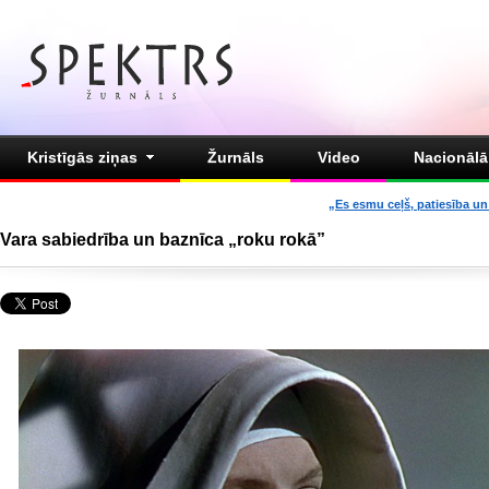
Kristīgās ziņas
Žurnāls
Video
Nacionālā 
„Es esmu ceļš, patiesība un 
Vara sabiedrība un baznīca „roku rokā”