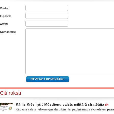
Vārds:
E-pasts:
www:
Komentārs:
Citi raksti
Kārlis Krēsliņš : Mūsdienu valsts militārā stratēģija
(0)
Kādas ir valsts nelikumīgas darbības, lai paplašinātu savu ietekmi pas