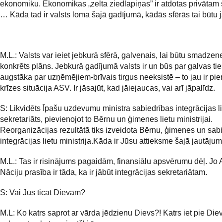
ekonomiku. Ekonomikas „zelta ziedlapiņas” ir atdotas privātam
… Kāda tad ir valsts loma šajā gadījumā, kādās sfērās tai būtu
M.L.: Valsts var ieiet jebkurā sfērā, galvenais, lai būtu smadzen
konkrēts plāns. Jebkurā gadījumā valsts ir un būs par galvas ti
augstāka par uzņēmējiem-brīvais tirgus neeksistē – to jau ir pie
krīzes situācija ASV. Ir jāsajūt, kad jāiejaucas, vai arī jāpalīdz.
S: Likvidēts Īpašu uzdevumu ministra sabiedrības integrācijas l
sekretariāts, pievienojot to Bērnu un ģimenes lietu ministrijai.
Reorganizācijas rezultātā tiks izveidota Bērnu, ģimenes un sab
integrācijas lietu ministrija.Kāda ir Jūsu attieksme šajā jautāju
M.L.: Tas ir risinājums pagaidām, finansiālu apsvērumu dēļ. Jo
Nāciju prasība ir tāda, ka ir jābūt integrācijas sekretariātam.
S: Vai Jūs ticat Dievam?
M.L: Ko katrs saprot ar vārda jēdzienu Dievs?! Katrs iet pie Die