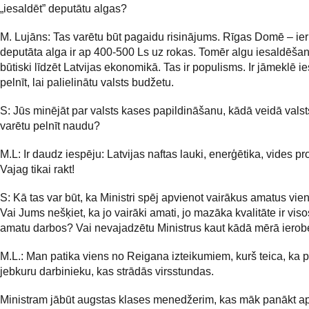
„iesaldēt” deputātu algas?
M. Lujāns: Tas varētu būt pagaidu risinājums. Rīgas Domē – ie
deputāta alga ir ap 400-500 Ls uz rokas. Tomēr algu iesaldēša
būtiski līdzēt Latvijas ekonomikā. Tas ir populisms. Ir jāmeklē i
pelnīt, lai palielinātu valsts budžetu.
S: Jūs minējāt par valsts kases papildināšanu, kādā veidā valst
varētu pelnīt naudu?
M.L: Ir daudz iespēju: Latvijas naftas lauki, enerģētika, vides proj
Vajag tikai rakt!
S: Kā tas var būt, ka Ministri spēj apvienot vairākus amatus vien
Vai Jums nešķiet, ka jo vairāki amati, jo mazāka kvalitāte ir vis
amatu darbos? Vai nevajadzētu Ministrus kaut kādā mērā ierob
M.L.: Man patika viens no Reigana izteikumiem, kurš teica, ka 
jebkuru darbinieku, kas strādās virsstundas.
Ministram jābūt augstas klases menedžerim, kas māk panākt a