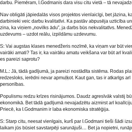
darbu. Piemēram, I.Godmanis dara visu citu vietā – tā nevajadz
Nav obligāti jāpiedalās visos projektos vienlaicīgi, bet jāzina, k
darbinieki veic darbu kvalitatīvi. Ka pastāv abpusēja uzticība un
zina, ka viņiem „novilks ādu”, ja darbs būs nekvalitatīvs. Mened
uzdevums – uzdot reālu, izpildāmu uzdevumu.
S: Vai augstas klases menedžeris nozīmē, ka viņam var būt vie
vairāki amati? Tas ir, ka vairāku amatu veikšana var būt arī kvali
es pareizi saprotu?
M.L.: Jā, tādā gadījumā, ja pareizi nostādīta sistēma. Rodas pl
redzesloks, ierēdni nevar apmuļķot. Kaut gan, tas ir atkarīgs ar
personības.
Populismu redzu krīzes risinājumos. Daudz agresīvāk valstij būt
ekonomikā. Bet tādā gadījumā nevajadzētu aizmirst arī koalīcij
Priecē, ka I.Godmanim ir laba ekonomiska stratēģija.
S: Starp citu, neesat vienīgais, kurš par I.Godmani tieši šādi izs
laikam jūs būsiet savstarpēji sarunājuši… Bet ja nopietni, runāj