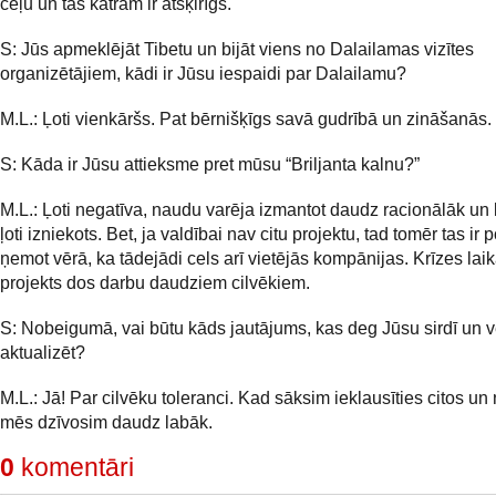
ceļu un tas katram ir atšķirīgs.
S: Jūs apmeklējāt Tibetu un bijāt viens no Dalailamas vizītes
organizētājiem, kādi ir Jūsu iespaidi par Dalailamu?
M.L.: Ļoti vienkāršs. Pat bērnišķīgs savā gudrībā un zināšanās.
S: Kāda ir Jūsu attieksme pret mūsu “Briljanta kalnu?”
M.L.: Ļoti negatīva, naudu varēja izmantot daudz racionālāk un la
ļoti izniekots. Bet, ja valdībai nav citu projektu, tad tomēr tas ir po
ņemot vērā, ka tādejādi cels arī vietējās kompānijas. Krīzes laik
projekts dos darbu daudziem cilvēkiem.
S: Nobeigumā, vai būtu kāds jautājums, kas deg Jūsu sirdī un v
aktualizēt?
M.L.: Jā! Par cilvēku toleranci. Kad sāksim ieklausīties citos un
mēs dzīvosim daudz labāk.
0
komentāri