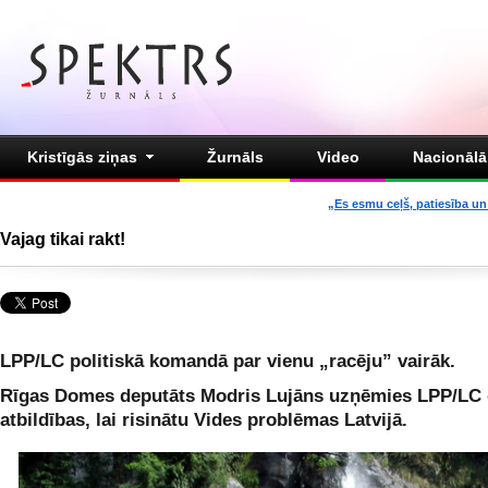
Kristīgās ziņas
Žurnāls
Video
Nacionālā 
„Es esmu ceļš, patiesība un 
Vajag tikai rakt!
LPP/LC politiskā komandā par vienu „racēju” vairāk.
Rīgas Domes deputāts Modris Lujāns uzņēmies LPP/LC 
atbildības, lai risinātu Vides problēmas Latvijā.