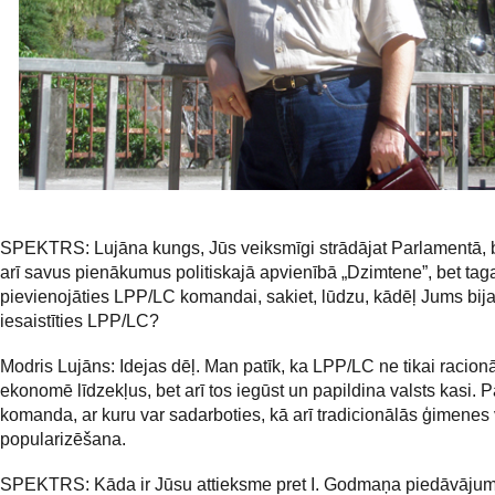
SPEKTRS: Lujāna kungs, Jūs veiksmīgi strādājat Parlamentā, bi
arī savus pienākumus politiskajā apvienībā „Dzimtene”, bet tag
pievienojāties LPP/LC komandai, sakiet, lūdzu, kādēļ Jums bija
iesaistīties LPP/LC?
Modris Lujāns: Idejas dēļ. Man patīk, ka LPP/LC ne tikai racionā
ekonomē līdzekļus, bet arī tos iegūst un papildina valsts kasi. P
komanda, ar kuru var sadarboties, kā arī tradicionālās ģimenes 
popularizēšana.
SPEKTRS: Kāda ir Jūsu attieksme pret I. Godmaņa piedāvāju