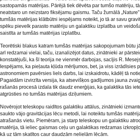
sastopamās matērijas. Pārējā tiek dēvēta par tumšo matēriju, tā
neatstaro un neizstaro fiksējamu gaismu. Taču žurnālā „Nature” 
tumšās matērijas klātbūtni iespējams noteikt, jo tā ar savu gravi
spēku pievelk parasto matēriju un galaktiku izplatība un veidoša
saistīta ar tumšās matērijas izplatību.
Teorētiski blakus katram tumšās matērijas sakopojumam būtu j
arī redzamai vielai, taču, izanalizējot datus, zinātnieki ar pārst
konstatējuši, ka šī teorija ne vienmēr darbojas, sacījis R. Mesej
Iespējams, ka pieļauta kļūda mērījumos, bet, ja viss izrādīsies p
astronomiem pavērsies liels darbs, lai izskaidrotu, kādēļ tā noti
Pagaidām izvirzīta versija, ka atsevišķos gadījumos jauna zvai
rašanās procesā izdala tik daudz enerģijas, ka galaktika tās ie
atgrūsties no tumšās matērijas dziļumiem.
Novērojot teleskopu raidītos galaktiku attālus, zinātnieki izmanto
saukto vājo gravitācijas lēcu metodi, lai noteiktu tumšās matērij
atrašanās vietu. Piemēram, ja starp teleskopu un galaktiku atr
matērija, tā ieliec gaismas ceļu un galaktikas redzamas izkropļot
kā uz tām skatītos caur daudzām nelielām lēcām.