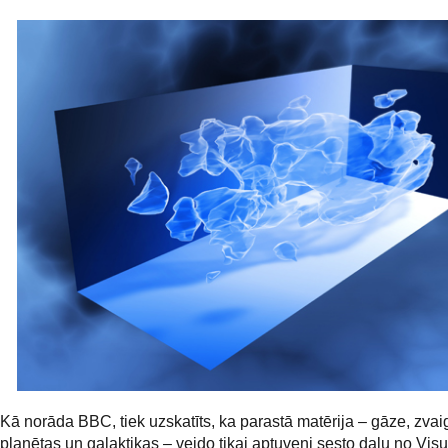
Kā norāda BBC, tiek uzskatīts, ka parastā matērija – gāze, zvai
planētas un galaktikas – veido tikai aptuveni sesto daļu no Vi