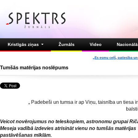
Kristīgās ziņas
Žurnāls
Video
Nacionālā 
„Es esmu ceļš, patiesība un 
Tumšās matērijas noslēpums
„ Padebeši un tumsa ir ap Viņu, taisnība un tiesa i
balsti
Veicot novērojumus no teleskopiem, astronomu grupai Rič
Meseja vadībā izdevies atrisināt vienu no tumšās matērijas
pastāvēšanas mīklām.