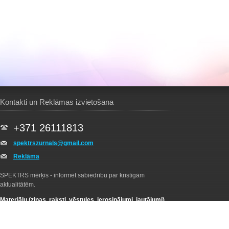
Kontakti un Reklāmas izvietošana
+371 26111813
spektrszurnals@gmail.com
Reklāma
SPEKTRS mērķis - informēt sabiedrību par kristīgām
aktualitātēm.
Materiālu (ziņas, raksti, vēstules, ierosinājumi, jautājumi)
nosūtīšana -
spektrszurnals@gmail.com