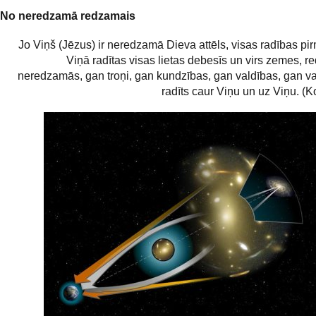
No neredzamā redzamais
Jo Viņš (Jēzus) ir neredzamā Dieva attēls, visas radības pi
Viņā radītas visas lietas debesīs un virs zemes, 
neredzamās, gan troņi, gan kundzības, gan valdības, gan var
radīts caur Viņu un uz Viņu. (K