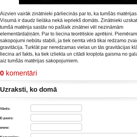
Aizvien vairāk zinātnieki pārliecinās par to, ka tumšās matērija
Visumā ir daudz lielāka nekā iepriekš domāts. Zinātnieki uzskat
tumšā matērija sastāv no pašlaik zinātnei vēl nezināmām
elementārdaļiņām. Par to liecina teorētiskie aprēķini. Piemēram
sakopojumi nebūtu stabili, ja tiek ņemta vērā tikai redzamo zva
gravitācija. Turklāt par neredzamas vielas un tās gravitācijas kl
liecina arī fakts, ka tiek izliekta un citādi kropļota gaisma no ga
aiz tumšās matērijas sakopojumiem.
0
komentāri
Uzraksti, ko domā
Vārds:
E-pasts:
www: