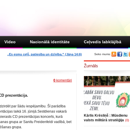
Video
Nacionālā identitāte
Ceļvedis labklājībā
„Es esmu ceļš, patiesība un dzīvība.” (Jāņa 14:6)
Seko mums:
Žurnāls
0
komentāri
CD prezentācija.
dzirdēt par šādu iespējamību. Šī parādība
tācijas laikā 16. jūnijā.
Sestdienas vakarā
Kārlis Krēsliņš : Mūsdienu
pierasts CD prezentācijas koncerts, kurā
valsts militārā stratēģija
(0)
šanas grupa ar Sanitu Freidenfeldi vadībā, bet
vēšanas grupa.