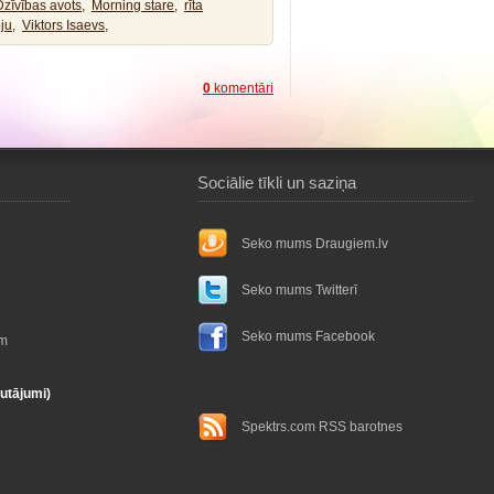
Dzīvības avots,
Morning stare,
rīta
ju,
Viktors Isaevs,
0
komentāri
Sociālie tīkli un saziņa
Seko mums Draugiem.lv
Seko mums Twitterī
Seko mums Facebook
ām
autājumi)
Spektrs.com RSS barotnes