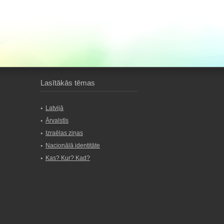
Lasītākās tēmas
Latvijā
Ārvalstīs
Izraēlas ziņas
Nacionālā identitāte
Kas? Kur? Kad?