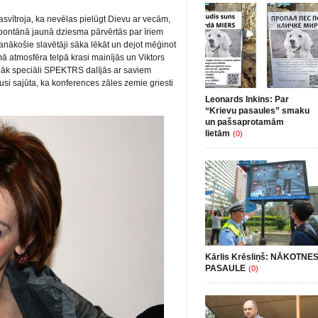
asvītroja, ka nevēlas pielūgt Dievu ar vecām,
ontānā jaunā dziesma pārvērtās par īriem
anākošie slavētāji sāka lēkāt un dejot mēģinot
ā atmosfēra telpā krasi mainījās un Viktors
vēlāk speciāli SPEKTRS dalījās ar saviem
jusi sajūta, ka konferences zāles zemie griesti
Leonards Inkins: Par
“Krievu pasaules” smaku
un pašsaprotamām
lietām
(0)
Kārlis Krēsliņš: NĀKOTNE
PASAULE
(0)