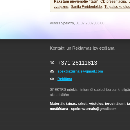
Rakstam pievienotie "tagi":
CD prezentācija,
zvaigzne,
Sanita Freidenfelde,
Tu gaiss ko elpo
Autors
Spektrs
, 01.07.2007, 06:00
Kontakti un Reklāmas izvietošana
+371 26111813
spektrszurnals@gmail.com
Reklāma
SPEKTRS mērķis - informēt sabiedrību par kristīg
aktualitātēm.
Materiālu (ziņas, raksti, vēstules, ierosinājumi, j
nosūtīšana -
spektrszurnals@gmail.com