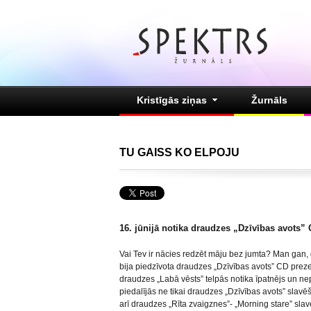
Kristīgās ziņas
Žurnāls
TU GAISS KO ELPOJU
16. jūnijā notika draudzes „Dzīvības avots” 
Vai Tev ir nācies redzēt māju bez jumta? Man gan, 
bija piedzīvota draudzes „Dzīvības avots” CD prezen
draudzes „Labā vēsts” telpās notika īpatnējs un ne
piedalījās ne tikai draudzes „Dzīvības avots” slavē
arī draudzes „Rīta zvaigznes”- „Morning stare” sla