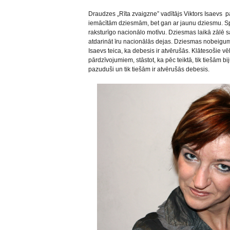
Draudzes „Rīta zvaigzne” vadītājs Viktors Isaevs p
iemācītām dziesmām, bet gan ar jaunu dziesmu. Sp
raksturīgo nacionālo motīvu. Dziesmas laikā zālē s
atdarināt īru nacionālās dejas. Dziesmas nobeigum
Isaevs teica, ka debesis ir atvērušās. Klātesošie 
pārdzīvojumiem, stāstot, ka pēc teiktā, tik tiešām bi
pazuduši un tik tiešām ir atvērušās debesis.