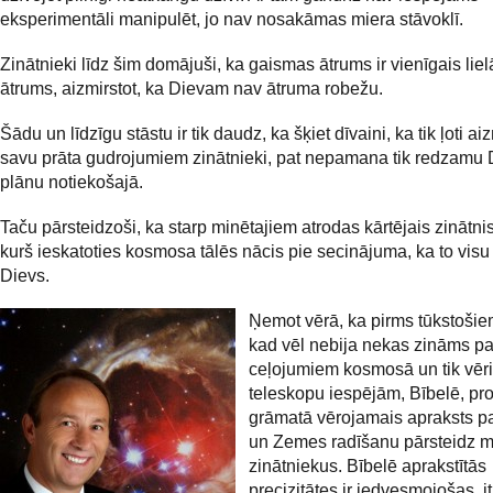
eksperimentāli manipulēt, jo nav nosakāmas miera stāvoklī.
Zinātnieki līdz šim domājuši, ka gaismas ātrums ir vienīgais liel
ātrums, aizmirstot, ka Dievam nav ātruma robežu.
Šādu un līdzīgu stāstu ir tik daudz, ka šķiet dīvaini, ka tik ļoti ai
savu prāta gudrojumiem zinātnieki, pat nepamana tik redzamu 
plānu notiekošajā.
Taču pārsteidzoši, ka starp minētajiem atrodas kārtējais zinātnis
kurš ieskatoties kosmosa tālēs nācis pie secinājuma, ka to visu i
Dievs.
Ņemot vērā, ka pirms tūkstoši
kad vēl nebija nekas zināms pa
ceļojumiem kosmosā un tik vēr
teleskopu iespējām, Bībelē, pro
grāmatā vērojamais apraksts p
un Zemes radīšanu pārsteidz m
zinātniekus. Bībelē aprakstītās
precizitātes ir iedvesmojošas, it