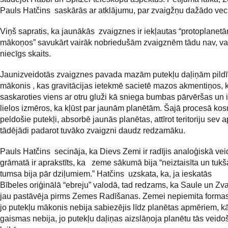
Pauls Hatčins saskārās ar atklājumu, par zvaigžņu dažādo ve
Viņš sapratis, ka jaunākās zvaigznes ir iekļautas “protoplanetā
mākoņos” savukārt vairāk nobriedušām zvaigznēm tādu nav, vai 
niecīgs skaits.
Jaunizveidotās zvaigznes pavada mazām putekļu daļiņām pildī
mākonis , kas gravitācijas ietekmē sacietē mazos akmentiņos, 
saskaroties viens ar otru gluži kā sniega bumbas pārvēršas un i
lielos izmēros, ka kļūst par jaunām planētām. Šajā procesā ko
peldošie putekļi, absorbē jaunās planētas, attīrot teritoriju sev a
tādējādi padarot tuvāko zvaigzni daudz redzamāku.
Pauls Hatčins secināja, ka Dievs Zemi ir radījis analoģiskā ve
grāmatā ir aprakstīts, ka zeme sākumā bija “neiztaisīta un tukša
tumsa bija pār dziļumiem.” Hatčins uzskata, ka, ja ieskatās
Bībeles oriģinālā “ebreju” valodā, tad redzams, ka Saule un Zv
jau pastāvēja pirms Zemes Radīšanas. Zemei nepiemita formas
jo putekļu mākonis nebija sabiezējis līdz planētas apmēriem, kā
gaismas nebija, jo putekļu daļiņas aizslāņoja planētu tās veid