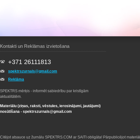
Kontakti un Reklāmas izvietošana
+371 26111813
spektrszurnals@gmail.com
Reklāma
SPEKTRS mērķis - informēt sabiedrību par kristīgām
aktualitātēm.
Materiālu (ziņas, raksti, vēstules, ierosinājumi, jautājumi)
nosūtīšana -
spektrszurnals@gmail.com
Citējot atsauce uz žurnālu SPEKTRS.COM ar SAITI obligāta! Pārpublicējot materiā