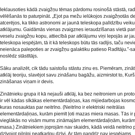
Ieklausoties kādā zvaigžņu tēmas pārdomu rosinošā stāstā, ra
vēlēšanās to paturpināt. „Ejot pa mežu ielūkojos zvaigžņotās d
atcerējos, ka tikko astronomi ar jaunā teleskopa palīdzību veiku
atklājumu. Gaidāmās vienas zvaigznes ieraudzīšanas vietā pa
veselu zvaigžņu kopu, attiecībā par atklājumu viņi lepojās ar ja
teleskopa iespējām, tā it kā teleskops būtu tās radījis, taču nev
neienāca palepoties ar zvaigžņu galaktiku patieso Radītāju.”-
noslēdz stāstītājs.
Sāku analizēt, cik tādu saistošu stāstu zinu es. Piemēram, zinā
atklāj teoriju, slavējot savu zināšanu bagāžu, aizmirstot to, Kurš
zināšanas viņam ir devis.
Zinātnieku grupa it kā nejauši atklāj, ka bez neitroniem un proto
ir vēl kādas sīkākas elementārdaļiņas, kas mijiedarbojas kosmo
kuras nosauktas par neitrīno. (Neitrīno ir elektriski neitrālas
elementārdaļiņas, kurām piemīt ļoti mazas miera masas. Tās ir
vieglākās no visām mums zināmajām elementārdaļiņām, kurām
masa.) Zinātniekiem joprojām nav skaidrs, kādā veidā neitrīno 
dzīvojot pilnīgi neatkarīgu dzīvi. Ar tām gandrīz nav iespējams