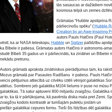
tās sasaucas ar dažādiem nov
kosmosa telpā un zemes dzīlēs
Grāmatas “Hubble apstiprina R
pārliecinošu spēku” (
‘Hubble R
Creation by an Awe-Inspiring 
autors Pauls Hatčins (Paul Hut
vēstī, ka ar NASA teleskopu,
Habble
un
Spitzer
palīdzību apstip
ka Bībele ir patiesa. Grāmatas autors Hatčins ir astronoms-amati
studē Bībeli 35 gadus un ir pārliecināts, ka zinātnei un Bībelei 
nekādu pretrunu.
Autors grāmatā apraksta zinātniskus pierādījumus tam, ka rakstī
Mozus grāmatā par Pasaules Radīšanu ir patiess. Pauls Hatčin
veicis pētījumus attiecībā uz cilvēku iztēli vērojot galaktikas S
attēlus. Sombrero jeb galaktika M104 lielums ir puse no mūsu 
galaktikas. Tā satur aptuveni 800 miljardu zvaigžņu. Galaktika i
ar to, ka tā ir pārlūkojama, kā pavērsta diska mala pret Zemi. S
zvaigžņu kodols kontrastē ar tumšajām putekļu joslām un
piešķir galaktikai cepures formu. Tieši šīs līdzības dēļ galaktik