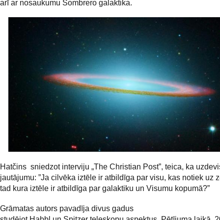
arī ar nosaukumu Sombrero galaktika.
Hatčins sniedzot interviju „The Christian Post”, teica, ka uzdev
jautājumu: ”Ja cilvēka iztēle ir atbildīga par visu, kas notiek uz
tad kura iztēle ir atbildīga par galaktiku un Visumu kopumā?”
Grāmatas autors pavadīja divus gadus
studējot Habbl un Spitzer teleskopu aspektus. Pētījuma laikā, 