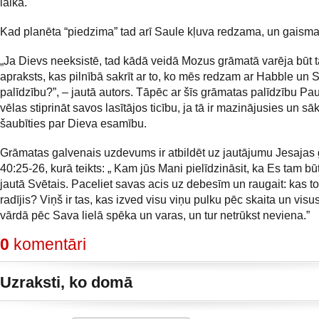
laikā.
Kad planēta “piedzima” tad arī Saule kļuva redzama, un gaisma
„Ja Dievs neeksistē, tad kādā veidā Mozus grāmatā varēja būt 
apraksts, kas pilnībā sakrīt ar to, ko mēs redzam ar Habble un S
palīdzību?”, – jautā autors. Tāpēc ar šīs grāmatas palīdzību Pa
vēlas stiprināt savos lasītājos ticību, ja tā ir mazinājusies un sā
šaubīties par Dieva esamību.
Grāmatas galvenais uzdevums ir atbildēt uz jautājumu Jesajas
40:25-26, kurā teikts: „ Kam jūs Mani pielīdzināsit, ka Es tam bū
jautā Svētais. Paceliet savas acis uz debesīm un raugait: kas to
radījis? Viņš ir tas, kas izved visu viņu pulku pēc skaita un visu
vārdā pēc Sava lielā spēka un varas, un tur netrūkst neviena.”
0
komentāri
Uzraksti, ko domā