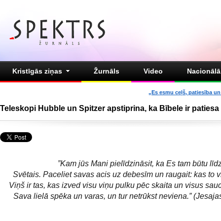
Kristīgās ziņas
Žurnāls
Video
Nacionālā 
„Es esmu ceļš, patiesība un 
Teleskopi Hubble un Spitzer apstiprina, ka Bībele ir patiesa
”Kam jūs Mani pielīdzināsit, ka Es tam būtu līdz
Svētais. Paceliet savas acis uz debesīm un raugait: kas to vi
Viņš ir tas, kas izved visu viņu pulku pēc skaita un visus sau
Sava lielā spēka un varas, un tur netrūkst neviena.” (Jesaja