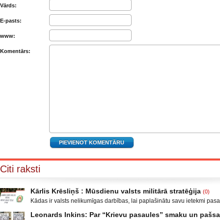
Vārds:
E-pasts:
www:
Komentārs:
Citi raksti
Kārlis Krēsliņš : Mūsdienu valsts militārā stratēģija
(0)
Kādas ir valsts nelikumīgas darbības, lai paplašinātu savu ietekmi pas
Moldova, kad sabruka PSRS, Gruzijā, kur bija iekšējais konflikts, miera 
Leonards Inkins: Par “Krievu pasaules” smaku un paš
Krievijas un ar to aizstāvēšanu pamatots iebrukums Gruzijā. Ukrainā a