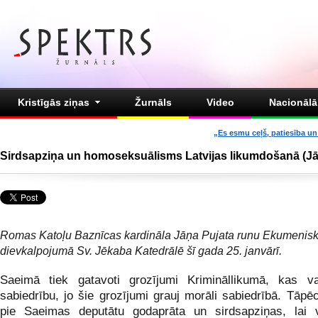
Kristīgās ziņas
Žurnāls
Video
Nacionālā 
„Es esmu ceļš, patiesība un 
Sirdsapziņa un homoseksuālisms Latvijas likumdošanā (Jā
Romas Katoļu Baznīcas kardināla Jāņa Pujata runu Ekumenisk
dievkalpojumā Sv. Jēkaba Katedrālē šī gada 25. janvārī.
Saeimā tiek gatavoti grozījumi Krimināllikumā, kas va
sabiedrību, jo šie grozījumi grauj morāli sabiedrībā. Tāpē
pie Saeimas deputātu godaprāta un sirdsapziņas, lai v