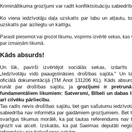
Krimināllikuma grozījumi var radīt konfliktsituāciju sabiedrībā
Ko viena iedzīvotāju daļa uzskatīs par labu un atļautu, to
uzskatīs par aizliegtu un kaitīgu.
Parasti pieņemot vai grozot likumu, vispirms izvērtē sekas, kas 
par izmaiņām likumā.
Kāds absurds!
Un lūk, pavirši izvērtējot sociālās sekas, izdarīts s
„Iedzīvotāju vidū paaugstināsies drošības sajūta.” Un 
oficiālā dokumentācijā (TM Anot 131206 KL). Kāds absur
runāt par drošības sajūtu, ja
grozījumi ir pretrun
fundamentāliem likumiem: Satversmi, Bībeli un dabas l
arī cilvēku pārliecību.
Tas radīs nevis drošības sajūtu, bet gan sašutumu iedzīvotā
sabiedrība nav informēta par gaidāmiem grozījumiem. Bet ti
svarīgus tikumus morālē, ka pat tautas referendums nav t
grozīt vai atcelt. Izskatās, ka pat Saeimas deputāti negū