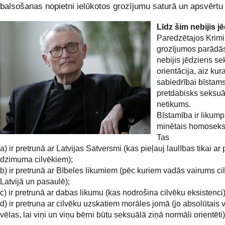
balsošanas nopietni ielūkotos grozījumu saturā un apsvērtu
Līdz šim nebijis j
Paredzētajos Krimi
grozījumos parādās
nebijis jēdziens s
orientācija, aiz kur
sabiedrībai bīstams
pretdabisks seksu
netikums.
Bīstamība ir likump
minētais homoseks
Tas
a) ir pretrunā ar Latvijas Satversmi (kas pieļauj laulības tikai ar 
dzimuma cilvēkiem);
b) ir pretrunā ar Bībeles likumiem (pēc kuriem vadās vairums ci
Latvijā un pasaulē);
c) ir pretrunā ar dabas likumu (kas nodrošina cilvēku eksistenci)
d) ir pretruna ar cilvēku uzskatiem morāles jomā (jo absolūtais
vēlas, lai viņi un viņu bērni būtu seksuālā ziņā normāli orientēti)