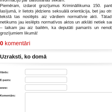
informāciju par balsošanas sekām.
Piemēram, izdarot grozījumus Krimināllikuma 150. pant
lasījumā, ir lietots jēdziens seksuālā orientācija, bet jau ot
tekstā tas noslēpts aiz vārdiem normatīvie akti. Tāta
netikums jau ieslēpts normatīvos aktos un atklāti netiek s
– laikam jau aiz bailēm, ka deputāti pamanīs un nenob
grozījumiem likumā!
0
komentāri
Uzraksti, ko domā
Vārds:
E-pasts:
www:
Komentārs: