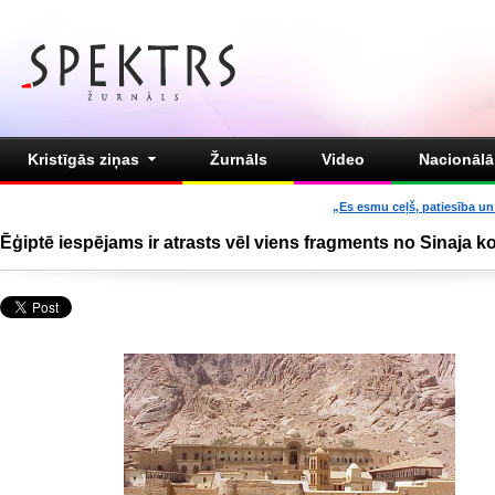
Kristīgās ziņas
Žurnāls
Video
Nacionālā 
„Es esmu ceļš, patiesība un 
Ēģiptē iespējams ir atrasts vēl viens fragments no Sinaja 