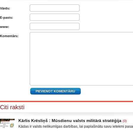
Vārds:
E-pasts:
www:
Komentārs:
Citi raksti
Kārlis Krēsliņš : Mūsdienu valsts militārā stratēģija
(0)
Kādas ir valsts nelikumīgas darbības, lai paplašinātu savu ietekmi pas
Moldova, kad sabruka PSRS, Gruzijā, kur bija iekšējais konflikts, miera 