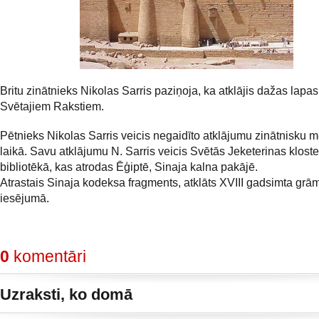
Britu zinātnieks Nikolas Sarris paziņoja, ka atklājis dažas lap
Svētajiem Rakstiem.
Pētnieks Nikolas Sarris veicis negaidīto atklājumu zinātnisku 
laikā. Savu atklājumu N. Sarris veicis Svētās Jeketerinas kloste
bibliotēkā, kas atrodas Ēģiptē, Sinaja kalna pakājē.
Atrastais Sinaja kodeksa fragments, atklāts XVIII gadsimta grā
iesējumā.
0
komentāri
Uzraksti, ko domā