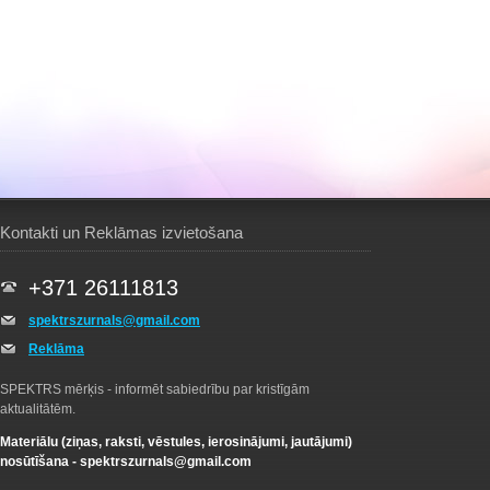
Kontakti un Reklāmas izvietošana
+371 26111813
spektrszurnals@gmail.com
Reklāma
SPEKTRS mērķis - informēt sabiedrību par kristīgām
aktualitātēm.
Materiālu (ziņas, raksti, vēstules, ierosinājumi, jautājumi)
nosūtīšana -
spektrszurnals@gmail.com