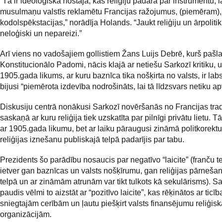
“Tā ir ideoloģiska nostāja, kas reliģiju padara par instrumentu, l
musulmaņu valstīs reklamētu Francijas ražojumus, (piemēram), 
kodolspēkstacijas,” norādīja Holands. “Jaukt reliģiju un ārpolitik
neloģiski un nepareizi.”
Arī viens no vadošajiem gollistiem Žans Luijs Debrē, kurš pašl
Konstitucionālo Padomi, nācis klajā ar netiešu Sarkozī kritiku, 
1905.gada likums, ar kuru baznīca tika nošķirta no valsts, ir lab
bijusi “piemērota izdevība nodrošināts, lai tā līdzsvars netiku ap
Diskusiju centrā nonākusi Sarkozī novēršanās no Francijas trad
saskaņā ar kuru reliģija tiek uzskatīta par pilnīgi privātu lietu. 
ar 1905.gada likumu, bet ar laiku pāraugusi zināmā politkorekt
reliģijas iznešanu publiskajā telpā padarījis par tabu.
Prezidents šo parādību nosaucis par negatīvo “laicite” (franču t
ietver gan baznīcas un valsts nošķīrumu, gan reliģijas pārnešan
telpā un ar zināmām atrunām var tikt tulkots kā sekulārisms). Sa
paudis vēlmi to aizstāt ar “pozitīvo laicite”, kas rēķinātos ar ticīb
sniegtajām cerībām un ļautu piešķirt valsts finansējumu reliģis
organizācijām.