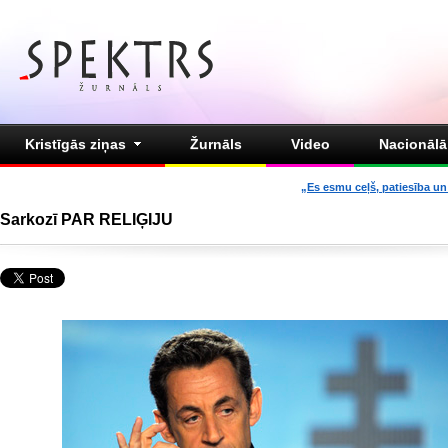
Kristīgās ziņas
Žurnāls
Video
Nacionālā 
„Es esmu ceļš, patiesība un 
Sarkozī PAR RELIĢIJU