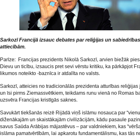
Sarkozī Francijā izsauc debates par reliģijas un sabiedrība
attiecībām.
Parīze: Francijas prezidents Nikolā Sarkozī, arvien biežāk pie
Dievu un ticību, izsaucis pret sevi vērstu kritiku, ka pārkāpjot Fr
likumos noteikto -baznīca ir atdalīta no valsts.
Sarkozī, atteicies no tradicionālās prezidenta atturības reliģija
un īsi pirms Ziemassvētkiem, teikdams runu vienā no Romas ba
uzsvēra Francijas kristīgās saknes.
Savukārt tiekšanās reizē Rijādā viņš islāmu nosauca par “vien
diženākajām un skaistākajām civilizācijām, kādu pasaule pazinu
savus Saūda Arābijas mājastēvus – par valdniekiem, kas “vērš
islāma pamatvērtībām, lai apkarotu fundamentālismu, kas tās no