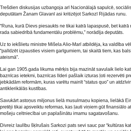
Trešdien diskusijas uzbangoja arī Nacionālajā sapulcē, sociāli
deputātam Žanam Glavanī asi kritizējot Sarkozī Rijādas runu.
“Runa, kurā Dievs piesaukts ne tikai katrā lapaspusē, bet katrā 
rada sabiedrībā fundamentālu problēmu,” norādīja deputāts.
Uz to iekšlietu ministre Mišela Alio-Marī atbildēja, ka valdība vē
“palīdzēt izpausties visiem garīgumiem, tai skaitā tiem, kas balst
ateismā”.
Lai gan 1905.gada likuma mērķis bija mazināt savulaik lielo kat
baznīcas ietekmi, baznīcas līderi pašlaik izturas ļoti rezervēti pr
jebkādām reformām, kuras varētu mainīt “status quo” un atdzīvi
antiklerikālās kustības.
Savukārt astoņus miljonus lielā musulmaņu kopiena, lielākā Eir
pretēji tikai apsveiktu reformas, kas ļauti viņiem gūt finansiālo a
mošeju celtniecībai un paplašinātu imamu sagatavošanu.
Divreiz laulību šķīrušais Sarkozi pats sevi sauc par “kultūras kato