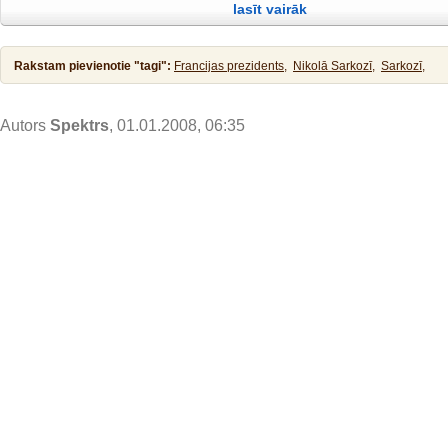
lasīt vairāk
taisnību! Tad viņš to pieļāva. Pēc kristības Jēzus tūliņ izkāpa no ūdens,
Rakstam pievienotie "tagi":
Francijas prezidents,
Nikolā Sarkozī,
Sarkozī,
Autors
Spektrs
, 01.01.2008, 06:35