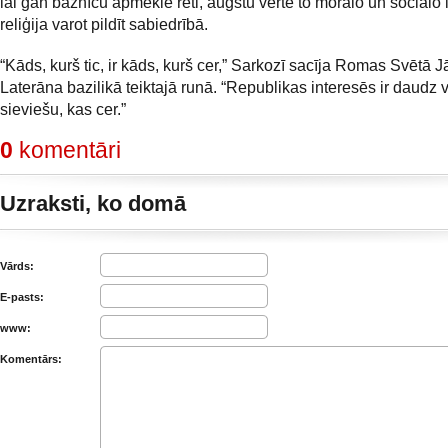
lai gan baznīcu apmeklē reti, augstu vērtē to morālo un sociālo
reliģija varot pildīt sabiedrībā.
“Kāds, kurš tic, ir kāds, kurš cer,” Sarkozī sacīja Romas Svētā 
Laterāna bazilikā teiktajā runā. “Republikas interesēs ir daudz v
sieviešu, kas cer.”
0
komentāri
Uzraksti, ko domā
Vārds:
E-pasts:
www:
Komentārs: