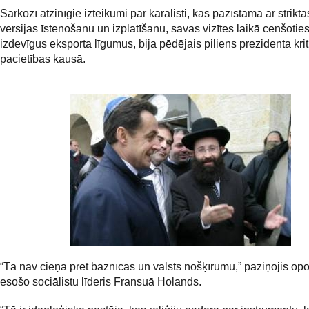
Sarkozī atzinīgie izteikumi par karalisti, kas pazīstama ar strikt
versijas īstenošanu un izplatīšanu, savas vizītes laikā cenšotie
izdevīgus eksporta līgumus, bija pēdējais piliens prezidenta krit
pacietības kausā.
“Tā nav cieņa pret baznīcas un valsts nošķīrumu,” paziņojis opo
esošo sociālistu līderis Fransuā Holands.