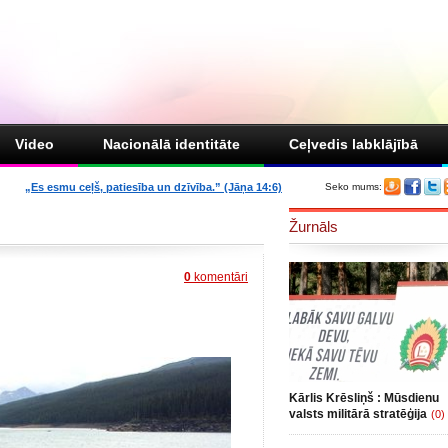
Video
Nacionālā identitāte
Ceļvedis labklājībā
„Es esmu ceļš, patiesība un dzīvība.” (Jāņa 14:6)
Seko mums:
Žurnāls
0
komentāri
Kārlis Krēsliņš : Mūsdienu
valsts militārā stratēģija
(0)