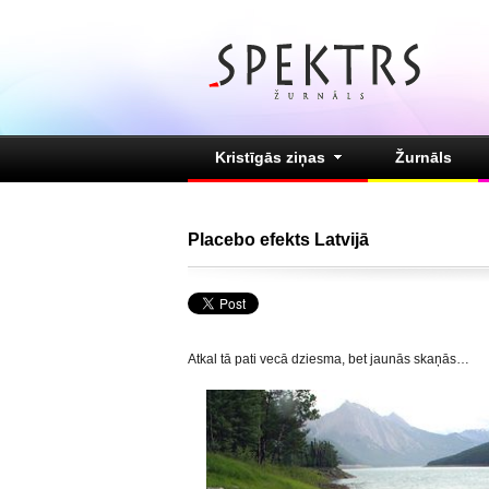
Kristīgās ziņas
Žurnāls
Placebo efekts Latvijā
Atkal tā pati vecā dziesma, bet jaunās skaņās…