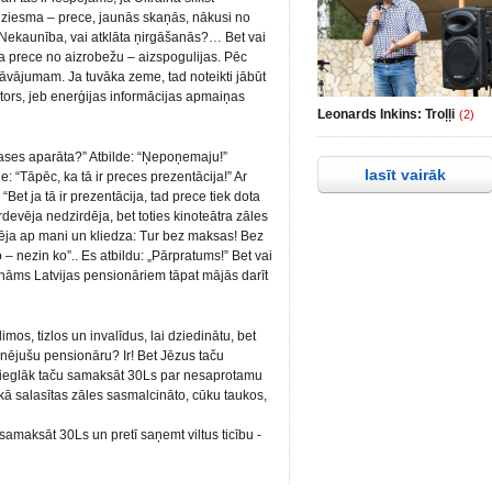
ziesma – prece, jaunās skaņās, nākusi no
Nekaunība, vai atklāta ņirgāšanās?… Bet vai
a prece no aizrobežu – aizspogulijas. Pēc
edāvājumam. Ja tuvāka zeme, tad noteikti jābūt
ors, jeb enerģijas informācijas apmaiņas
Leonards Inkins: Troļļi
(2)
 kases aparāta?” Atbilde: “Ņepoņemaju!”
lasīt vairāk
de: “Tāpēc, ka tā ir preces prezentācija!” Ar
Bet ja tā ir prezentācija, tad prece tiek dota
evēja nedzirdēja, bet toties kinoteātra zāles
rēja ap mani un kliedza: Tur bez maksas! Bez
 – nezin ko”.. Es atbildu: „Pārpratums!” Bet vai
zināms Latvijas pensionāriem tāpat mājās darīt
imos, tizlos un invalīdus, lai dziedinātu, bet
rnējušu pensionāru? Ir! Bet Jēzus taču
vieglāk taču samaksāt 30Ls par nesaprotamu
ukā salasītas zāles sasmalcināto, cūku taukos,
 – samaksāt 30Ls un pretī saņemt viltus ticību -