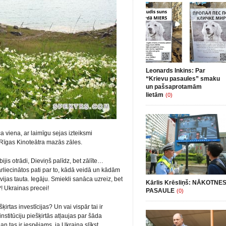
Leonards Inkins: Par
“Krievu pasaules” smaku
un pašsaprotamām
lietām
(0)
ca viena, ar laimīgu sejas izteiksmi
no Rīgas Kinoteātra mazās zāles.
bijis otrādi, Dieviņš palīdz, bet zālīte…
ārliecinātos pati par to, kādā veidā un kādām
jas tauta. Iegāju. Smiekli sanāca uzreiz, bet
Kārlis Krēsliņš: NĀKOTNE
! Ukrainas precei!
PASAULE
(0)
irtas investīcijas? Un vai vispār tai ir
nstitūciju piešķirtās atļaujas par šāda
n tas ir iespējams, ja Ukraina slīkst