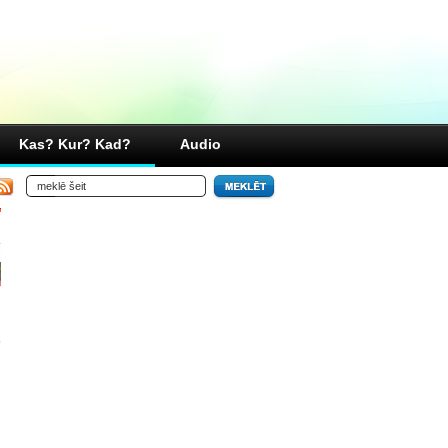
Kas? Kur? Kad?
Audio