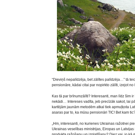
“Dieviņš nepalīdzēja, bet zālītes palīdzēja…” tā tei
pensionāre, kādai citai par nopirkto zālīti, izejot 
Kas tā par brīnumzālīti? Interesanti, man līdz šim ir 
nekādi… Intereses vadīta, jeb precīzāk sakot, lai p
kartējām jaunām metodēm atkal tiek apmuļķota Latvi
asaras par to, ka mūsu pensionāri TIC! Bet kam tic?
„Hm, interesanti, no kurienes Ukrainas ražotnei piešķ
Ukrainas veselības ministrijas, Eiropas un Latvijas i
produkta ražošanu un izplatīšanu? Diez vai, jo kā ga