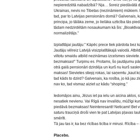
nepieredzētā nabadzībā? Nja… šoreiz piedāvātā d
Ukrainas, nevis no Tibetas (nezināmiem) mūkiem. 
tad, par to Latvijas pensionārs domā? Galvenais, k
principa, jo tālāka zeme, jo lielāka uzticība tās pi
tādam nedzirdētām nosaukumam kā šis: „Bioaktivat
normalizētājs.”
Izplatītājai jautāju:” Kāpēc prece tiek pārdota bez
Jautāju vēlreiz Latvijā visizplatītākajā valodā. Atbil
viltotu smaidu atbild nezināmas izcelsmes sieviete. “
bezmaksas!” Turpinu es. Protams, šo jautājumu pārd
otrā galā pensionāri dzirdēja un kurš nu kurš sask
maksas! Sievietes stiepj rokas, lai saņemtu „kaut ko
tad kāds to dzird? Galvenais, ka rosība, jo kā jau 
nav ko, tad vismaz aiziet uz kādu “shoping.”
Iedomājos ainu, Jēzus iet pa ielu un aicina aklos, sl
nesatiek nevienu. Vai Rīgā nav invalīdu, mūžīgi ku
piedāvā bezmaksas! Neinteresanti! Neticami! Bet 
saturu trauciņā droši vien te pat Latvijas pļavas la
smērīti.
Tā jau tas ir, ka bez rīcības ticība ir mirusi. Rīcība
Placebo.