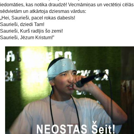
iedomāties, kas notika draudzē! Vecmāmiņas un vectētiņi cēlās
sēdvietām un atkārtoja dziesmas vārdus:
„Hei, Saurieši, pacel rokas dabesīs!
Saurieši, dziedi Tam!
Saurieši, Kurš radījis šo zemi!
Saurieši, Jēzum Kristum!”