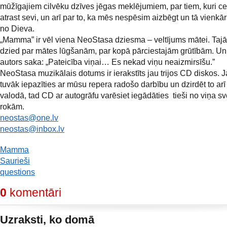
mūžīgajiem cilvēku dzīves jēgas meklējumiem, par tiem, kuri c
atrast sevi, un arī par to, ka mēs nespēsim aizbēgt un tā vienkār
no Dieva.
„Mamma” ir vēl viena NeoStasa dziesma – veltījums mātei. Taj
dzied par mātes lūgšanām, par kopā pārciestajām grūtībām. Un
autors saka: „Pateicība viņai… Es nekad viņu neaizmirsīšu.”
NeoStasa muzikālais dotums ir ierakstīts jau trijos CD diskos. Ja
tuvāk iepazīties ar mūsu repera radošo darbību un dzirdēt to arī
valodā, tad CD ar autogrāfu varēsiet iegādāties tieši no viņa s
rokām.
neostas@one.lv
neostas@inbox.lv
Mamma
Saurieši
questions
0
komentāri
Uzraksti, ko domā