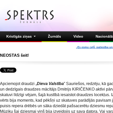
Kristīgās ziņas
Žurnāls
Video
Nacionālā 
„Es esmu ceļš, patiesība un 
NEOSTAS šeit!
Apciemojot draudzi „
Dieva Valstība
” Sauriešos, redzēju, kā ga
un dedzīgais draudzes mācītājs Dmitrijs KIRIČENKO aktīvi pārv
skatuvi līdzīgi vējam, šajā kustībā iesaistot draudzes locekļus. 
vērts bija moments, kad pēkšņi uz skatuves parādījās pavisam 
puisis repera drēbēs un sāka dziedāt pašsacerētu dziesmu repa 
Mūziku šai dziesmai viņš bija izveidojis uz sava datora. Vai var