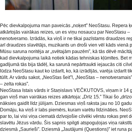
Pēc dievkalpojuma man paveicās „noķert” NeoStasu. Repera ķ
atkārtojās vairākas reizes, un es viņu nosaucu par NeoStasu –
nenotveramo. Izrādās, ka viņš ir ne tikai pazīstams draudzes rep
arī draudzes slavētājs, muzikants un droši vien vēl kāds vienā 
Mūsu saruna noritēja ar „svētajām pauzēm”, kā tās dēvē mācītāj
kad dievkalpojuma laikā notiek kādas tehniskas kļūmītes. Bet 
gadījumā tās bija tādēļ, ka sarunā nepārtraukti iejaucās citi cilvē
lūdza NeoStasu kaut ko izdarīt, ko, kā izrādījās, varēja izdarīt ti
tūlīt. Ar vārdu sakot, „NeoStas šeit”!, „NeoStas – nenotveramais
– zelta rokas”.
NeoStasa īstais vārds ir Staņislavs VEČKUTOVS, viņam ir 14 g
gan viņš man vairākas reizes atkārtoja: „Drīz 15.” Tikai šo „drīzo
nāksies gaidīt līdz jūlijam. Dziesmas viņš raksta jau no 10 gad
Domāju, ka viņš ir labs piemērs, kuram varētu līdzināties. Neo
par to, lai visi viņa ciematā dzīvojošie cilvēki vērstu rokas pret
slavētu Jēzus vārdu. Šis sapnis spilgti atspoguļojas viņa rakstīt
dziesmā „Saurieši”. Dziesmā „Jautājumi (Questions)” iet runa p