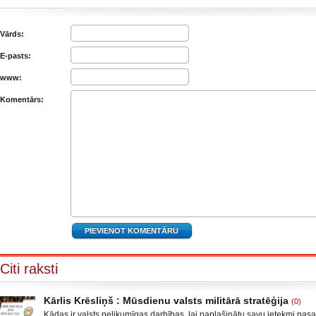
Vārds:
E-pasts:
www:
Komentārs:
Citi raksti
Kārlis Krēsliņš : Mūsdienu valsts militārā stratēģija
(0)
Kādas ir valsts nelikumīgas darbības, lai paplašinātu savu ietekmi pas