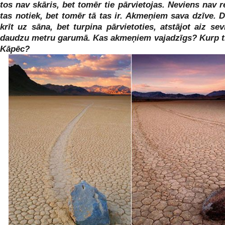
tos nav skāris, bet tomēr tie pārvietojas. Neviens nav r
tas notiek, bet tomēr tā tas ir. Akmeņiem sava dzīve. D
krīt uz sāna, bet turpina pārvietoties, atstājot aiz sev
daudzu metru garumā. Kas akmeņiem vajadzīgs? Kurp t
Kāpēc?