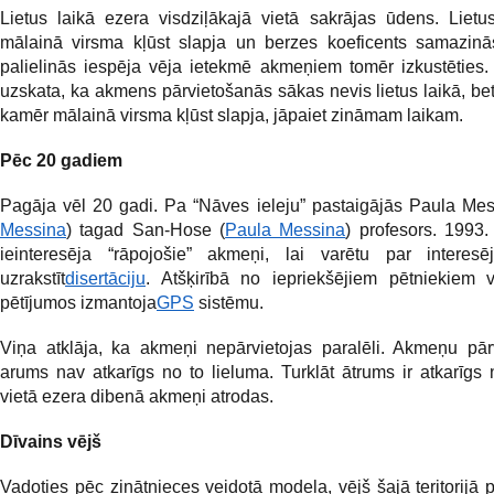
Lietus laikā ezera visdziļākajā vietā sakrājas ūdens. Liet
mālainā virsma kļūst slapja un berzes koeficents samazinās
palielinās iespēja vēja ietekmē akmeņiem tomēr izkustēties.
uzskata, ka akmens pārvietošanās sākas nevis lietus laikā, bet 
kamēr mālainā virsma kļūst slapja, jāpaiet zināmam laikam.
Pēc 20 gadiem
Pagāja vēl 20 gadi. Pa “Nāves ieleju” pastaigājās Paula Mes
Messina
) tagad San-Hose (
Paula Messina
) profesors. 1993
ieinteresēja “rāpojošie” akmeņi, lai varētu par interes
uzrakstīt
disertāciju
. Atšķirībā no iepriekšējiem pētniekiem 
pētījumos izmantoja
GPS
sistēmu.
Viņa atklāja, ka akmeņi nepārvietojas paralēli. Akmeņu pār
arums nav atkarīgs no to lieluma. Turklāt ātrums ir atkarīgs
vietā ezera dibenā akmeņi atrodas.
Dīvains vējš
Vadoties pēc zinātnieces veidotā modeļa, vējš šajā teritorijā 