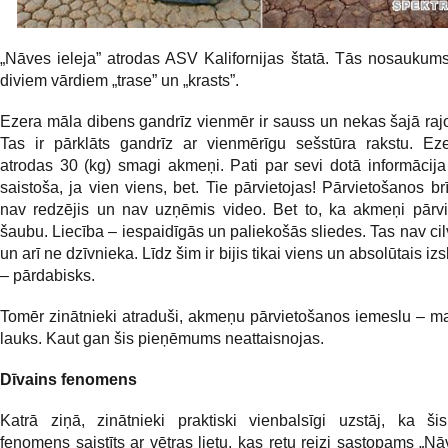
„Nāves ieleja” atrodas ASV Kalifornijas štatā. Tās nosaukum
diviem vārdiem „trase” un „krasts”.
Ezera māla dibens gandrīz vienmēr ir sauss un nekas šajā ra
Tas ir pārklāts gandrīz ar vienmērīgu sešstūra rakstu. Ez
atrodas 30 (kg) smagi akmeņi. Pati par sevi dotā informācija
saistoša, ja vien viens, bet. Tie pārvietojas! Pārvietošanos br
nav redzējis un nav uzņēmis video. Bet to, ka akmeņi pārvi
šaubu. Liecība – iespaidīgās un paliekošās sliedes. Tas nav ci
un arī ne dzīvnieka. Līdz šim ir bijis tikai viens un absolūtais i
– pārdabisks.
Tomēr zinātnieki atraduši, akmeņu pārvietošanos iemeslu – m
lauks. Kaut gan šis pieņēmums neattaisnojas.
Dīvains fenomens
Katrā ziņā, zinātnieki praktiski vienbalsīgi uzstāj, ka ši
fenomens saistīts ar vētras lietu, kas retu reizi sastopams „Nāv