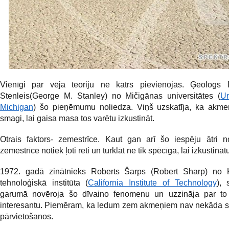
Vienīgi par vēja teoriju ne katrs pievienojās. Ģeologs
Stenleis(George M. Stanley) no Mičigānas universitātes (
Un
Michigan
) šo pieņēmumu noliedza. Viņš uzskatīja, ka akmeņ
smagi, lai gaisa masa tos varētu izkustināt.
Otrais faktors- zemestrīce. Kaut gan arī šo iespēju ātri n
zemestrīce notiek ļoti reti un turklāt ne tik spēcīga, lai izkustin
1972. gadā zinātnieks Roberts Šarps (Robert Sharp) no Ka
tehnoloģiskā institūta (
California Institute of Technology
),
garumā novēroja šo dīvaino fenomenu un uzzināja par t
interesantu. Piemēram, ka ledum zem akmeņiem nav nekāda sa
pārvietošanos.