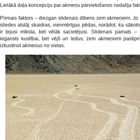
Lielākā daļa koncepciju par akmeņu pārvietošanos nodalīja fak
Pirmais faktors – diezgan slidenais dibens zem akmeņiem. Jo
sliedes atstāj skaidras, vienmērīgas pēdas, norādot, ka sākot
ir bijusi mīksta, bet vēlāk sacietējusi. Slidenais pamats – t
iegansts kustībai, bet vējš un ledus, zem akmeņiem pastipr
izkustinot akmeņus no vietas.