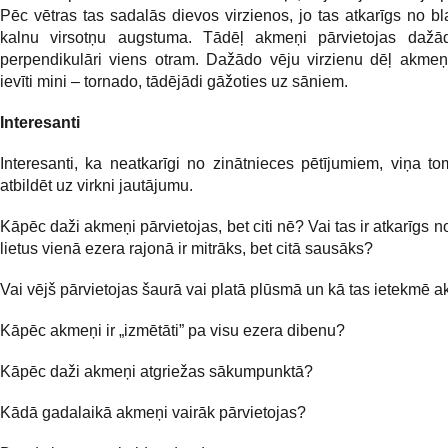
Pēc vētras tas sadalās dievos virzienos, jo tas atkarīgs no b
kalnu virsotņu augstuma. Tādēļ akmeņi pārvietojas dažād
perpendikulāri viens otram. Dažādo vēju virzienu dēļ akmeņi
ievīti mini – tornado, tādējādi gāžoties uz sāniem.
Interesanti
Interesanti, ka neatkarīgi no zinātnieces pētījumiem, viņa t
atbildēt uz virkni jautājumu.
Kāpēc daži akmeņi pārvietojas, bet citi nē? Vai tas ir atkarīgs n
lietus vienā ezera rajonā ir mitrāks, bet citā sausāks?
Vai vējš pārvietojas šaurā vai platā plūsmā un kā tas ietekmē
Kāpēc akmeņi ir „izmētāti” pa visu ezera dibenu?
Kāpēc daži akmeņi atgriežas sākumpunktā?
Kādā gadalaikā akmeņi vairāk pārvietojas?