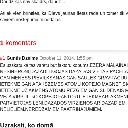
Daudz kas nav skaidrs, daudz…
Atliek vien brīnīties, kā Dievs jaunas lietas rada un tomēr tik 
saviem noslēpumiem nedalās.
1
komentārs
#1
Guntis Dzelme
October 11, 2014, 1:55 pm
Es uzskatu,ka tas varetu but faktoru kopums.EZERA MALAIN
NESINHRONI,DAZADI LIGOJAS DAZADAS VIETAS PACELA
GAN MENESS PIEVILKSANAS,GAN SAULES GRAVITACIJU
IETEKME,GAN APAKSZEMES ATOMU KOPEJO MAGNETIS
IETEKME UZ AKMENS ATOMU REZGIEM,GAN SLIDENAIS 
VEJA VIRPULI.sO KOPEJO FAKTORU IETEKMEARI AKMENI
PARVIETOJAS LENI,DAZADOS VIRZIENOS AR DAZADIEM
NELIELIEM,NEREDZAMIEM PAATRINAJUMIEM.
Uzraksti, ko domā