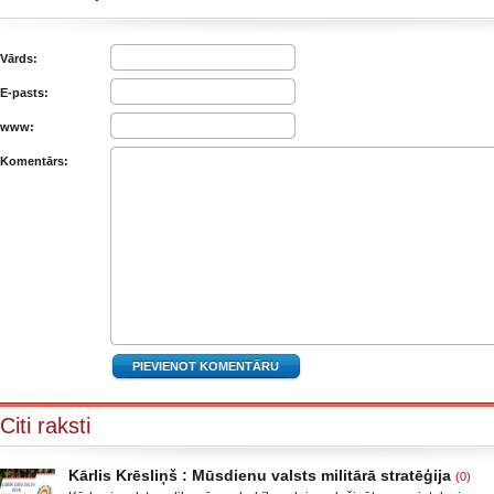
Vārds:
E-pasts:
www:
Komentārs:
Citi raksti
Kārlis Krēsliņš : Mūsdienu valsts militārā stratēģija
(0)