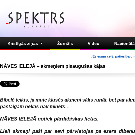
Kristīgās ziņas
Žurnāls
Video
Nacionālā 
„Es esmu ceļš, patiesība un 
NĀVES IELEJĀ – akmeņiem pieaugušas kājas
Bībelē teikts, ja mute klusēs akmeņi sāks runāt, bet par a
pastaigām nekas nav minēts…
NĀVES IELEJĀ notiek pārdabiskas lietas.
Lieli akmeņi paši par sevi pārvietojas pa ezera diben