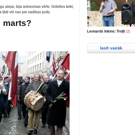
gu alejai, bija iedvesmas vērts. Gribētos teikt,
 tādi vīri nav pie vadības pults.
. marts?
Leonards Inkins: Troļļi
(2)
lasīt vairāk