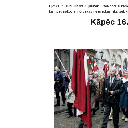
Ejot cauri jaunu un staltu jaunekļu izveidotajai karo
ka mūsu nākotne ir drošās vīriešu rokās, tikai žēl, ka
Kāpēc 16