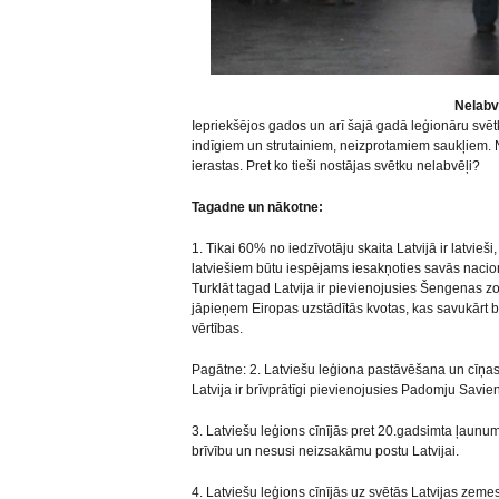
Nelabv
Iepriekšējos gados un arī šajā gadā leģionāru svētk
indīgiem un strutainiem, neizprotamiem saukļiem. 
ierastas. Pret ko tieši nostājas svētku nelabvēļi?
Tagadne un nākotne:
1. Tikai 60% no iedzīvotāju skaita Latvijā ir latvieši,
latviešiem būtu iespējams iesakņoties savās nacionā
Turklāt tagad Latvija ir pievienojusies Šengenas zo
jāpieņem Eiropas uzstādītās kvotas, kas savukārt 
vērtības.
Pagātne: 2. Latviešu leģiona pastāvēšana un cīņ
Latvija ir brīvprātīgi pievienojusies Padomju Savien
3. Latviešu leģions cīnījās pret 20.gadsimta ļaunum
brīvību un nesusi neizsakāmu postu Latvijai.
4. Latviešu leģions cīnījās uz svētās Latvijas zeme