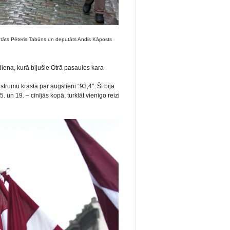
tāts Pēteris Tabūns un deputāts Andis Kāposts
diena, kurā bijušie Otrā pasaules kara
rumu krastā par augstieni “93,4″. Šī bija
. un 19. – cīnījās kopā, turklāt vienīgo reizi