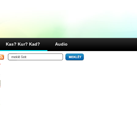
Kas? Kur? Kad?
Audio