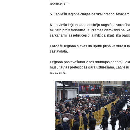
iebrucējiem.
5. Latviešu leģions cīnījās ne tikai pret boļševikiem
6. Latviešu leģions demonstrēja augstāko varonība
militāro profesionalitāti. Kurzemes cietoksnis pali
sarkanarmijas iebrucēji bija milzīgā skaitliskā pārs
Latviešu leģiona slavas un upuru pilnā vēsture ir 
sastāvdaļa.
Leģiona pastāvēšanai visos drūmajos padomju ok
mūsu tautas pretestības gara uzturēšanā. Latviešu l
izpausme.