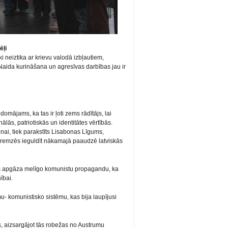
ēļi
i neiztika ar krievu valodā izbļautiem,
Naida kurināšana un agresīvas darbības jau ir
 domājams, ka tas ir ļoti zems rādītājs, lai
lās, patriotiskās un identitātes vērtībās.
nai, tiek parakstīts Lisabonas Līgums,
bremzēs ieguldīt nākamajā paaudzē latviskās
as apgāza melīgo komunistu propagandu, ka
ībai.
u- komunistisko sistēmu, kas bija laupījusi
s, aizsargājot tās robežas no Austrumu