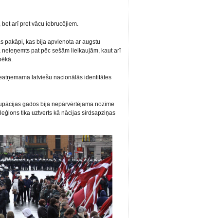
, bet arī pret vācu iebrucējiem.
s pakāpi, kas bija apvienota ar augstu
ka neieņemts pat pēc sešām lielkaujām, kaut arī
pēkā.
neatņemama latviešu nacionālās identitātes
upācijas gados bija nepārvērtējama nozīme
eģions tika uztverts kā nācijas sirdsapziņas