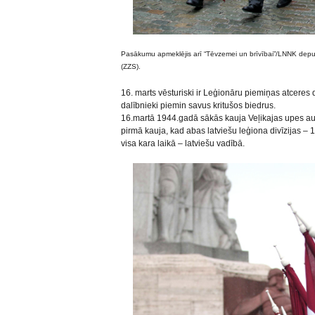
Pasākumu apmeklējis arī “Tēvzemei un brīvībai”/LNNK depu
(ZZS).
16. marts vēsturiski ir Leģionāru piemiņas atceres 
dalībnieki piemin savus kritušos biedrus.
16.martā 1944.gadā sākās kauja Veļikajas upes aust
pirmā kauja, kad abas latviešu leģiona divīzijas – 15
visa kara laikā – latviešu vadībā.