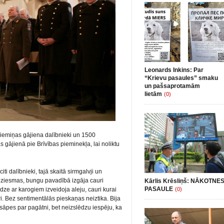
Leonards Inkins: Par
“Krievu pasaules” smaku
un pašsaprotamām
lietām
(0)
piemiņas gājiena dalībnieki un 1500
gājienā pie Brīvības pieminekļa, lai noliktu
ti dalībnieki, tajā skaitā sirmgalvji un
t dziesmas, bungu pavadībā izgāja cauri
Kārlis Krēsliņš: NĀKOTNE
PASAULE
dze ar karogiem izveidoja aleju, cauri kurai
(0)
ri. Bez sentimentālās pieskaņas neiztika. Bija
 sāpes par pagātni, bet neizslēdzu iespēju, ka