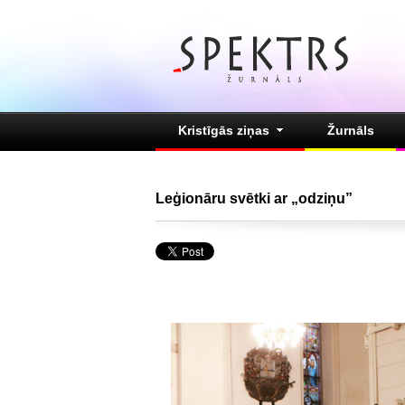
Kristīgās ziņas
Žurnāls
Leģionāru svētki ar „odziņu”