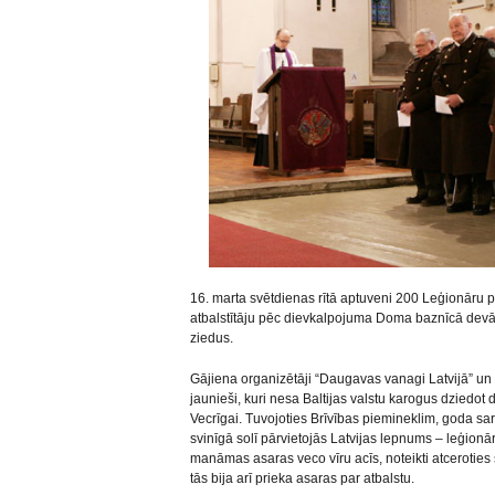
16. marta svētdienas rītā aptuveni 200 Leģionāru 
atbalstītāju pēc dievkalpojuma Doma baznīcā devās 
ziedus.
Gājiena organizētāji “Daugavas vanagi Latvijā” un ci
jaunieši, kuri nesa Baltijas valstu karogus dziedo
Vecrīgai. Tuvojoties Brīvības piemineklim, goda sar
svinīgā solī pārvietojās Latvijas lepnums – leģionā
manāmas asaras veco vīru acīs, noteikti atceroties
tās bija arī prieka asaras par atbalstu.