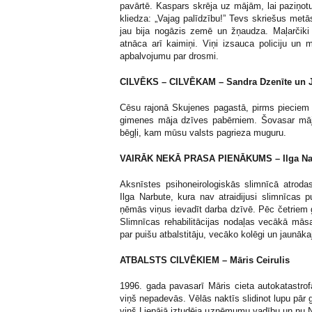
pavārtē. Kaspars skrēja uz mājām, lai paziņot
kliedza: „Vajag palīdzību!” Tevs skriešus met
jau bija nogāzis zemē un žņaudza. Maļarčiki 
atnāca arī kaimiņi. Viņi izsauca policiju un
apbalvojumu par drosmi.
CILVĒKS – CILVĒKAM – Sandra Dzenīte un Ju
Cēsu rajonā Skujenes pagastā, pirms pieciem g
gimenes māja dzīves pabērniem. Šovasar mājvi
bēgļi, kam mūsu valsts pagrieza muguru.
VAIRĀK NEKĀ PRASA PIENĀKUMS – Ilga Na
Aksnīstes psihoneirologiskās slimnīcā atroda
Ilga Narbute, kura nav atraidijusi slimnīcas
ņēmās viņus ievadīt darba dzīvē. Pēc četriem g
Slimnīcas rehabilitācijas nodaļas vecākā māsa
par puišu atbalstitāju, vecāko kolēgi un jaunā
ATBALSTS CILVĒKIEM – Māris Ceirulis
1996. gada pavasarī Māris cieta autokatastrof
viņš nepadevās. Vēlās naktīs slidinot lupu pā
viņš Liepājā iztudēja uznēmumu vadību un nu N