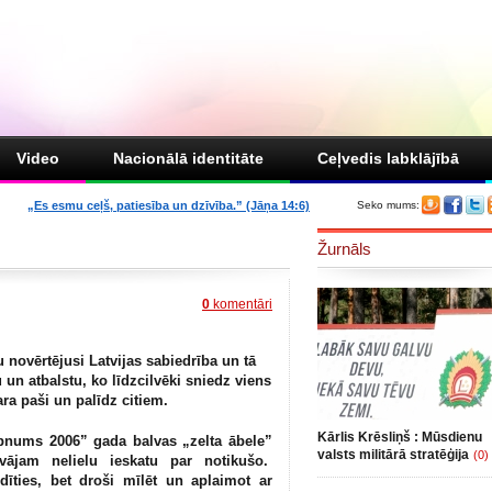
Video
Nacionālā identitāte
Ceļvedis labklājībā
„Es esmu ceļš, patiesība un dzīvība.” (Jāņa 14:6)
Seko mums:
Žurnāls
0
komentāri
 novērtējusi Latvijas sabiedrība un tā
bu un atbalstu, ko līdzcilvēki sniedz viens
dara paši un palīdz citiem.
Kārlis Krēsliņš : Mūsdienu
ums 2006” gada balvas „zelta ābele”
valsts militārā stratēģija
(0)
ājam nelielu ieskatu par notikušo.
dīties, bet droši mīlēt un aplaimot ar