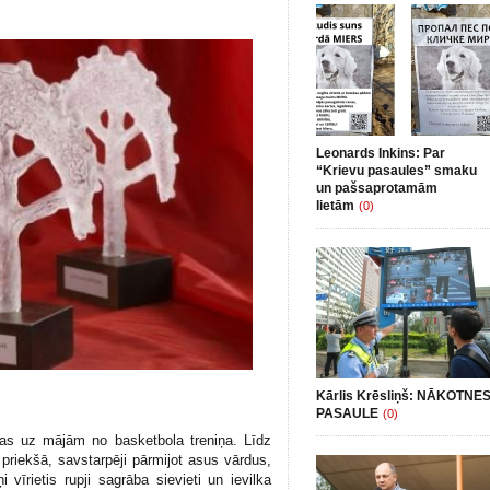
Leonards Inkins: Par
“Krievu pasaules” smaku
un pašsaprotamām
lietām
(0)
Kārlis Krēsliņš: NĀKOTNE
PASAULE
(0)
as uz mājām no basketbola treniņa. Līdz
 priekšā, savstarpēji pārmijot asus vārdus,
i vīrietis rupji sagrāba sievieti un ievilka