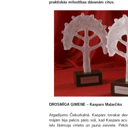
praktiskās mīlestības dāvanām citus.
DROSMĪGA ĢIMENE – Kaspars Maļarčiks
Atgadījums Čiekurkalnā. Kaspars tovakar dev
mājām bija palicis pāris soļi, kad Kaspara acu
ielu šķērsoja vīrietis un jauna sieviete. Pēkšņ