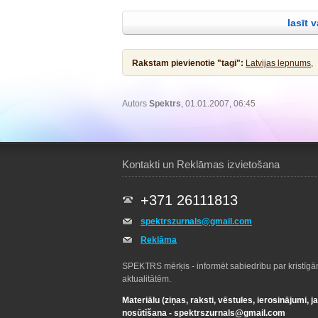
atturēja Viņu, sacīdams: Man jāsaņem kr
priecēja lasītājus ar interesantiem raks
Jēzus atbildēdams sacīja viņam: Lai tas
lasīt 
taisnību! Tad viņš to pieļāva. Pēc krist
Rakstam pievienotie "tagi":
Latvijas lepnums,
Autors
Spektrs
, 01.01.2007, 06:45
Kontakti un Reklāmas izvietošana
+371 26111813
spektrszurnals@gmail.com
Reklāma
SPEKTRS mērķis - informēt sabiedrību par kristīg
aktualitātēm.
Materiālu (ziņas, raksti, vēstules, ierosinājumi, j
nosūtīšana -
spektrszurnals@gmail.com