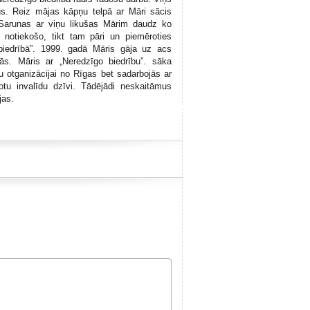
ozus. Reiz mājas kāpņu telpā ar Māri sācis
 Sarunas ar viņu likušas Mārim daudz ko
r notiekošo, tikt tam pāri un piemēroties
biedrībā”. 1999. gadā Māris gāja uz acs
ezās. Māris ar „Neredzīgo biedrību”. sāka
tu otganizācijai no Rīgas bet sadarbojās ar
otu invalīdu dzīvi. Tādējādi neskaitāmus
jas.