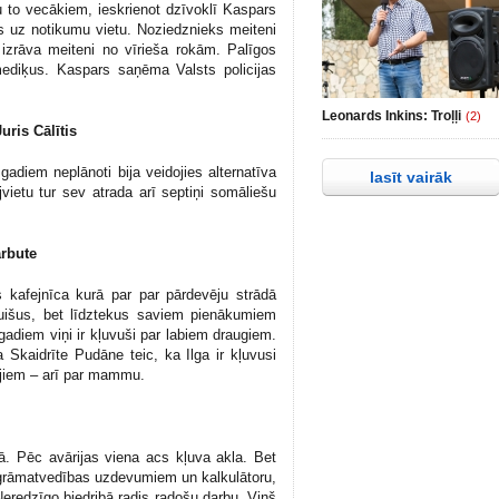
u to vecākiem, ieskrienot dzīvoklī Kaspars
ās uz notikumu vietu. Noziedznieks meiteni
izrāva meiteni no vīrieša rokām. Palīgos
 mediķus. Kaspars saņēma Valsts policijas
Leonards Inkins: Troļļi
(2)
ris Cālītis
adiem neplānoti bija veidojies alternatīva
lasīt vairāk
etu tur sev atrada arī septiņi somāliešu
rbute
s kafejnīca kurā par par pārdevēju strādā
 puišus, bet līdztekus saviem pienākumiem
adiem viņi ir kļuvuši par labiem draugiem.
 Skaidrīte Pudāne teic, ka Ilga ir kļuvusi
kajiem – arī par mammu.
ā. Pēc avārijas viena acs kļuva akla. Bet
r grāmatvedības uzdevumiem un kalkulātoru,
eredzīgo biedribā radis radošu darbu. Viņš