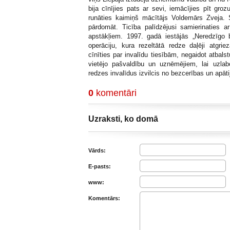
bija cīnījies pats ar sevi, iemācījies pīt gr
runāties kaimiņš mācītājs Voldemārs Zveja.
pārdomāt. Ticība palīdzējusi samierinaties a
apstākļiem. 1997. gadā iestājās „Neredzīgo 
operāciju, kura rezeltātā redze daļēji atgri
cīnīties par invalīdu tiesībām, negaidot atbals
vietējo pašvaldību un uznēmējiem, lai uzlab
redzes invalīdus izvilcis no bezcerības un apāti
0
komentāri
Uzraksti, ko domā
Vārds:
E-pasts:
www:
Komentārs: