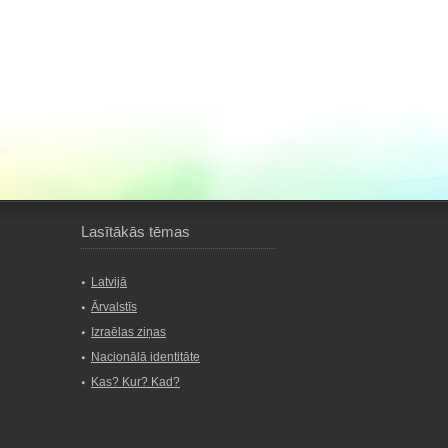
Lasītākās tēmas
Latvijā
Ārvalstīs
Izraēlas ziņas
Nacionālā identitāte
Kas? Kur? Kad?