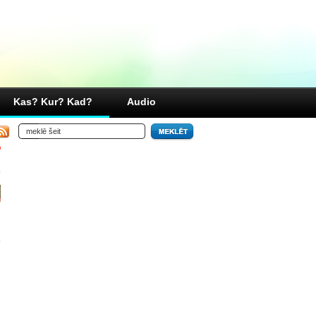
Kas? Kur? Kad?
Audio