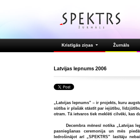
Kristīgās ziņas
Žurnāls
Latvijas lepnums 2006
„Latvijas lepnums” – ir projekts, kuru augstu
sūtība ir plašāk stāstīt par iejūtību, līdzjūtī
otram. Tā ietvaros tiek meklēti cilvēki, kas 
Decembra mēnesī notika „Latvijas lepn
pasniegšanas ceremonija un mēs piedāv
Iedrošinājot arī „SPEKTRS” lasītāju nebai