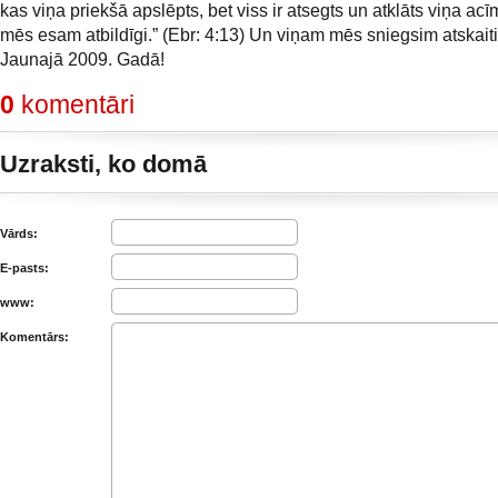
kas viņa priekšā apslēpts, bet viss ir atsegts un atklāts viņa ac
mēs esam atbildīgi.” (Ebr: 4:13) Un viņam mēs sniegsim atskaiti
Jaunajā 2009. Gadā!
0
komentāri
Uzraksti, ko domā
Vārds:
E-pasts:
www:
Komentārs: