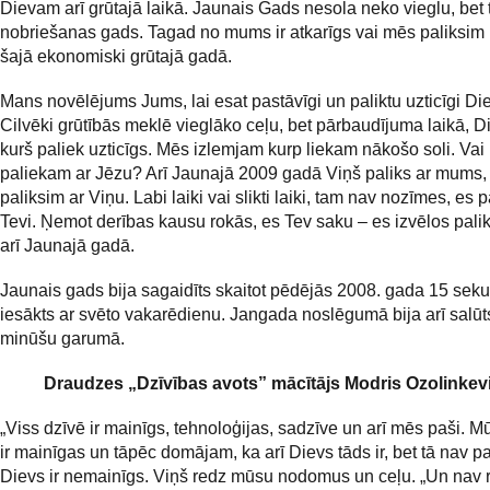
Dievam arī grūtajā laikā. Jaunais Gads nesola neko vieglu, bet t
nobriešanas gads. Tagad no mums ir atkarīgs vai mēs paliksim uz
šajā ekonomiski grūtajā gadā.
Mans novēlējums Jums, lai esat pastāvīgi un paliktu uzticīgi D
Cilvēki grūtībās meklē vieglāko ceļu, bet pārbaudījuma laikā, D
kurš paliek uzticīgs. Mēs izlemjam kurp liekam nākošo soli. Va
paliekam ar Jēzu? Arī Jaunajā 2009 gadā Viņš paliks ar mums,
paliksim ar Viņu. Labi laiki vai slikti laiki, tam nav nozīmes, es p
Tevi. Ņemot derības kausu rokās, es Tev saku – es izvēlos palikt
arī Jaunajā gadā.
Jaunais gads bija sagaidīts skaitot pēdējās 2008. gada 15 sek
iesākts ar svēto vakarēdienu. Jangada noslēgumā bija arī salūt
minūšu garumā.
Draudzes „Dzīvības avots” mācītājs Modris Ozolinkevi
„Viss dzīvē ir mainīgs, tehnoloģijas, sadzīve un arī mēs paši.
ir mainīgas un tāpēc domājam, ka arī Dievs tāds ir, bet tā nav pa
Dievs ir nemainīgs. Viņš redz mūsu nodomus un ceļu. „Un nav 