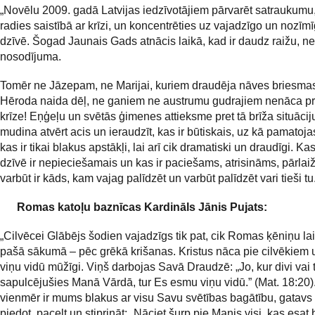
„Novēlu 2009. gadā Latvijas iedzīvotājiem pārvarēt satraukumu
radies saistībā ar krīzi, un koncentrēties uz vajadzīgo un nozīm
dzīvē. Šogad Jaunais Gads atnācis laikā, kad ir daudz raižu, n
nosodījuma.
Tomēr ne Jāzepam, ne Marijai, kuriem draudēja nāves briesma
Hēroda naida dēļ, ne ganiem ne austrumu gudrajiem nenāca prā
krīze! Eņģeļu un svētās ģimenes attieksme pret tā brīža situāci
mudina atvērt acis un ieraudzīt, kas ir būtiskais, uz kā pamatoja
kas ir tikai blakus apstākļi, lai arī cik dramatiski un draudīgi. Ka
dzīvē ir nepieciešamais un kas ir paciešams, atrisināms, pārla
varbūt ir kāds, kam vajag palīdzēt un varbūt palīdzēt vari tieši tu
Romas katoļu baznīcas Kardināls Jānis Pujats:
„Cilvēcei Glābējs šodien vajadzīgs tik pat, cik Romas ķēniņu laik
pašā sākumā – pēc grēkā krišanas. Kristus nāca pie cilvēkiem 
viņu vidū mūžīgi. Viņš darbojas Savā Draudzē: „Jo, kur divi vai tr
sapulcējušies Manā Vārdā, tur Es esmu viņu vidū.” (Mat. 18:20)
vienmēr ir mums blakus ar visu Savu svētības bagātību, gatavs
piedot, pacelt un stiprināt: „Nāciet šurp pie Manis visi, kas esat