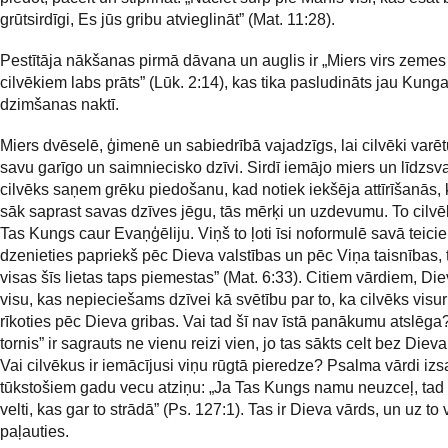
grūtsirdīgi, Es jūs gribu atvieglināt” (Mat. 11:28).
Pestītāja nākšanas pirmā dāvana un auglis ir „Miers virs zemes
cilvēkiem labs prāts” (Lūk. 2:14), kas tika pasludināts jau Kunga
dzimšanas naktī.
Miers dvēselē, ģimenē un sabiedrībā vajadzīgs, lai cilvēki varēt
savu garīgo un saimniecisko dzīvi. Sirdī iemājo miers un līdzsv
cilvēks saņem grēku piedošanu, kad notiek iekšēja attīrīšanās, 
sāk saprast savas dzīves jēgu, tās mērķi un uzdevumu. To cilvē
Tas Kungs caur Evaņģēliju. Viņš to ļoti īsi noformulē savā teicie
dzenieties papriekš pēc Dieva valstības un pēc Viņa taisnības,
visas šīs lietas taps piemestas” (Mat. 6:33). Citiem vārdiem, Di
visu, kas nepieciešams dzīvei kā svētību par to, ka cilvēks visu
rīkoties pēc Dieva gribas. Vai tad šī nav īstā panākumu atslēga
tornis” ir sagrauts ne vienu reizi vien, jo tas sākts celt bez Diev
Vai cilvēkus ir iemācījusi viņu rūgtā pieredze? Psalma vārdi iz
tūkstošiem gadu vecu atziņu: „Ja Tas Kungs namu neuzceļ, tad
velti, kas gar to strādā” (Ps. 127:1). Tas ir Dieva vārds, un uz to 
paļauties.