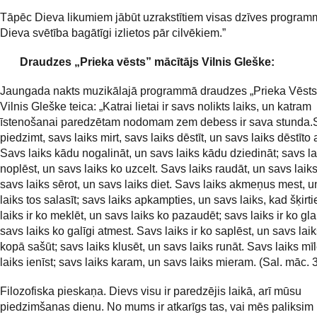
Tāpēc Dieva likumiem jābūt uzrakstītiem visas dzīves programm
Dieva svētība bagātīgi izlietos pār cilvēkiem.”
Draudzes „Prieka vēsts” mācītājs Vilnis Gleške:
Jaungada nakts muzikālajā programmā draudzes „Prieka Vēsts”
Vilnis Gleške teica: „Katrai lietai ir savs nolikts laiks, un katram
īstenošanai paredzētam nodomam zem debess ir sava stunda.S
piedzimt, savs laiks mirt, savs laiks dēstīt, un savs laiks dēstīto a
Savs laiks kādu nogalināt, un savs laiks kādu dziedināt; savs la
noplēst, un savs laiks ko uzcelt. Savs laiks raudāt, un savs laik
savs laiks sērot, un savs laiks diet. Savs laiks akmeņus mest, u
laiks tos salasīt; savs laiks apkampties, un savs laiks, kad šķirt
laiks ir ko meklēt, un savs laiks ko pazaudēt; savs laiks ir ko gl
savs laiks ko galīgi atmest. Savs laiks ir ko saplēst, un savs laik
kopā sašūt; savs laiks klusēt, un savs laiks runāt. Savs laiks mī
laiks ienīst; savs laiks karam, un savs laiks mieram. (Sal. māc. 3
Filozofiska pieskaņa. Dievs visu ir paredzējis laikā, arī mūsu
piedzimšanas dienu. No mums ir atkarīgs tas, vai mēs paliksim u