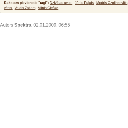
Rakstam pievienotie "tagi":
Dzīvības avots,
Jānis Pujats,
Modris Ozolinkevičs
vēsts,
Valdis Zatlers,
Vilnis Gleške,
Autors
Spektrs
, 02.01.2009, 06:55