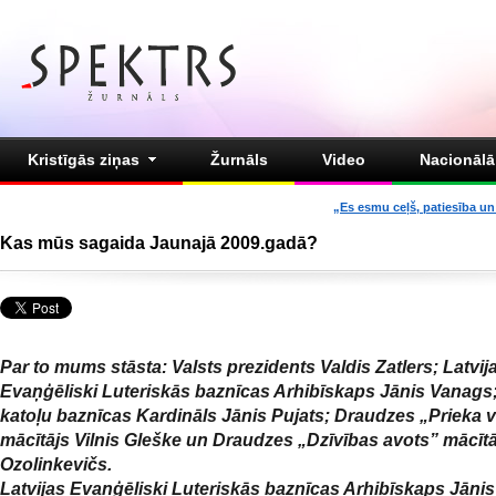
Kristīgās ziņas
Žurnāls
Video
Nacionālā 
„Es esmu ceļš, patiesība un 
Kas mūs sagaida Jaunajā 2009.gadā?
Par to mums stāsta: Valsts prezidents Valdis Zatlers; Latvij
Evaņģēliski Luteriskās baznīcas Arhibīskaps Jānis Vanag
katoļu baznīcas Kardināls Jānis Pujats; Draudzes „Prieka 
mācītājs Vilnis Gleške un Draudzes „Dzīvības avots” mācīt
Ozolinkevičs.
Latvijas Evaņģēliski Luteriskās baznīcas Arhibīskaps Jāni