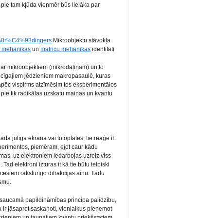
 pie tam kļūda vienmēr būs lielāka par
%A0r%C4%93dingers
Mikroobjektu stāvokļa
u mehānikas
un
matricu mehānikas
identitāti
ar mikroobjektiem (mikrodaļiņām) un to
tiecīgajiem jēdzieniem makropasaulē, kuras
pēc vispirms atzīmēsim tos eksperimentālos
ie tik radikālas uzskatu maiņas un kvantu
a jutīga ekrāna vai fotoplates, tie reaģē it
sperimentos, piemēram, ejot caur kādu
smas, uz elektroniem iedarbojas uzreiz viss
Tad elektroni izturas it kā tie būtu telpiski
ocesiem raksturīgo difrakcijas ainu. Tādu
ismu.
ā saucamā papildināmības principa palīdzību,
a ir jāsaprot saskaņoti, vienlaikus pieņemot
dzieniem un jaunajiem kvantu priekšstatiem