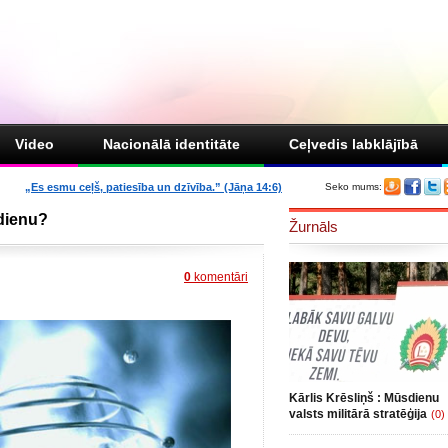
Video
Nacionālā identitāte
Ceļvedis labklājībā
„Es esmu ceļš, patiesība un dzīvība.” (Jāņa 14:6)
Seko mums:
ēdienu?
Žurnāls
0
komentāri
Kārlis Krēsliņš : Mūsdienu
valsts militārā stratēģija
(0)