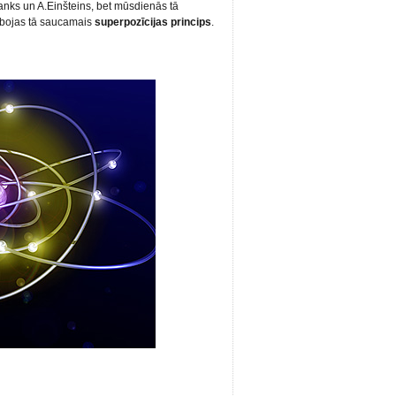
Planks un A.Einšteins, bet mūsdienās tā
rbojas tā saucamais
superpozīcijas princips
.