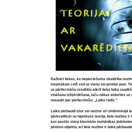
Dažkārt liekas, ka nepieciešama skaidrība nozīm
turpmākais ceļš ved uz vienu vai pretējo pusi. Tā
uz pārliecināšu rezultātu atkrīt lieka laika zaudē
zināšanu izšķērdēšana, taču nākas atdurties uz d
nosaukt par pārliecinošu: „Laiks rādīs.”
Laika pārbaudi iztur vai neiztur arī zinātniskajā 
pārkvalificēt no hipotēzes teorijā, liela nozīme ir
kas pastāv starp klasiskās mehānikas jēdzienie
pētāmo objektu, arī liela nozīme ir laika pārbaude