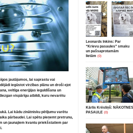
Leonards Inkins: Par
“Krievu pasaules” smaku
un pašsaprotamām
lietām
(0)
īgos jautājumos, lai saprastu vai
dējādi iegūstot virzības plānu un droši ejot
šana, veltīga enerģijas ieguldīšana un
iezgan vispārīgu atbildi, kuru nevarētu
Kārlis Krēsliņš: NĀKOTNE
laukā. Lai kādu zinātnisku pētījumu varētu
PASAULE
(0)
 laika pārbaudei. Lai spētu
pieņemt pretrunu,
m un jaunajiem kvantu priekšstatiem par
i.