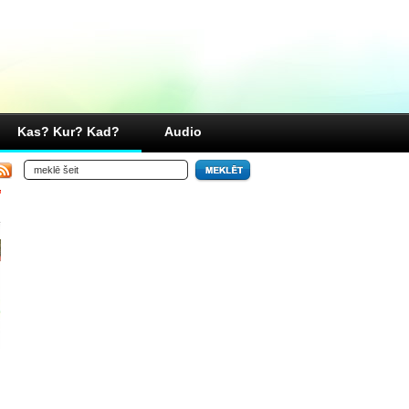
Kas? Kur? Kad?
Audio