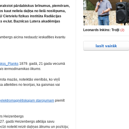
 aprakstot pārdabiskus brīnumus, piemēram,
kaut neliela daļiņa no lielā noslēpuma,
 Cietvielu fizikas institūta Radiācijas
jas ev.lut. Baznīcas Lutera akadēmijas
Leonards Inkins: Troļļi
(2)
ambergs aicina nedaudz ieskatīties kvantu
lasīt vairāk
Makss_Planks
1879. gadā, 21 gada vecumā
ais termodinamikas likums.
arota mazās, noteiktās vienībās, ko viņš
a atteikties no teorijas, ka gaismas vai
a
elektromagnētiskajam starojumam
piemīt
ers Heizenbergs
27. gadā Heizenbergs atklāja savu
cīzi noteikt reizē daļiņas ātrumu un pozīciju;