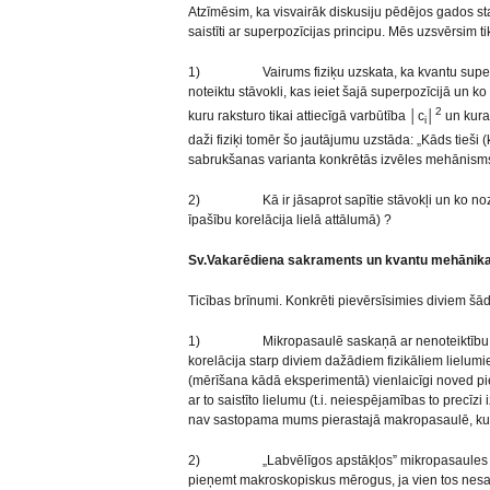
Atzīmēsim, ka visvairāk diskusiju pēdējos gados sta
saistīti ar superpozīcijas principu. Mēs uzsvērsim ti
1) Vairums fiziķu uzskata, ka kvantu superpo
noteiktu stāvokli, kas ieiet šajā superpozīcijā un k
2
kuru raksturo tikai attiecīgā varbūtība │c
│
un kura
i
daži fiziķi tomēr šo jautājumu uzstāda: „Kāds tieši (
sabrukšanas varianta konkrētās izvēles mehānism
2) Kā ir jāsaprot sapītie stāvokļi un ko noz
īpašību korelācija lielā attālumā) ?
Sv.Vakarēdiena sakraments un kvantu mehānik
Ticības brīnumi. Konkrēti pievērsīsimies diviem š
1) Mikropasaulē saskaņā ar nenoteiktību sak
korelācija starp diviem dažādiem fizikāliem lielum
(mērīšana kādā eksperimentā) vienlaicīgi noved p
ar to saistīto lielumu (t.i. neiespējamības to precīz
nav sastopama mums pierastajā makropasaulē, kur v
2) „Labvēlīgos apstākļos” mikropasaules objek
pieņemt makroskopiskus mērogus, ja vien tos nesagr