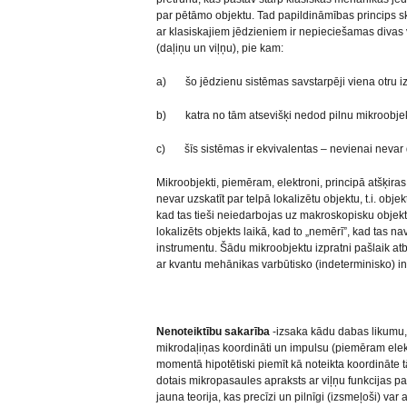
par pētāmo objektu. Tad papildināmības princips sk
ar klasiskajiem jēdzieniem ir nepieciešamas divas
(daļiņu un viļņu), pie kam:
a) šo jēdzienu sistēmas savstarpēji viena otru iz
b) katra no tām atsevišķi nedod pilnu mikroobjek
c) šīs sistēmas ir ekvivalentas – nevienai nevar 
Mikroobjekti, piemēram, elektroni, principā atšķir
nevar uzskatīt par telpā lokalizētu objektu, t.i. obje
kad tas tieši neiedarbojas uz makroskopisku objekt
lokalizēts objekts laikā, kad to „nemērī”, kad tas 
instrumentu. Šādu mikroobjektu izpratni pašlaik atba
ar kvantu mehānikas varbūtisko (indeterminisko) int
Nenoteiktību sakarība
-izsaka kādu dabas likumu, k
mikrodaļiņas koordināti un impulsu (piemēram elekt
momentā hipotētiski piemīt kā noteikta koordināte 
dotais mikropasaules apraksts ar viļņu funkcijas pa
jauna teorija, kas precīzi un pilnīgi (izsmeļoši) var