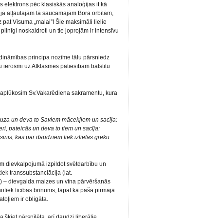
elektrons pēc klasiskās analoģijas it kā
rijā atļautajām tā saucamajām Bora orbītām,
z pat Visuma „malai”! Šie maksimāli lielie
lnīgi noskaidroti un tie joprojām ir intensīvu
dināmības principa nozīme tālu pārsniedz
u ierosmi uz Atklāsmes patiesībām balstītu
u aplūkosim Sv.Vakarēdiena sakramentu, kura
rlauza un deva to Saviem mācekļiem un sacīja:
ri, pateicās un deva to tiem un sacīja:
asinis, kas par daudziem tiek izlietas grēku
im dievkalpojumā izpildot svētdarbību un
k transsubstanciācija (lat. –
ela) – dievgalda maizes un vīna pārvēršanās
notiek ticības brīnums, tāpat kā pašā pirmajā
toļiem ir obligāta.
ķiet pārspīlēta, arī daudzi liberālie