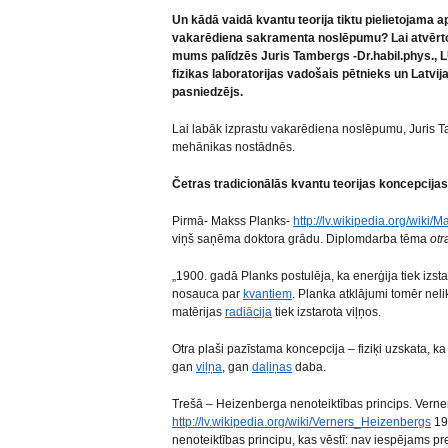
Un kādā vaidā kvantu teorija tiktu pielietojama
vakarēdiena sakramenta noslēpumu? Lai atvērtos 
mums palīdzēs
Juris Tambergs -Dr.habil.phys., LU
fizikas laboratorijas vadošais pētnieks un Latvi
pasniedzējs.
Lai labāk izprastu vakarēdiena noslēpumu, Juris T
mehānikas nostādnēs.
Četras tradicionālās kvantu teorijas koncepcijas
Pirmā- Makss Planks-
http://lv.wikipedia.org/wiki/
viņš saņēma doktora grādu. Diplomdarba tēma
otr
„1900. gadā Planks postulēja, ka enerģija tiek izst
nosauca par
kvantiem
. Planka atklājumi tomēr nelik
matērijas
radiācija
tiek izstarota viļņos.
Otra plaši pazīstama koncepcija – fiziķi uzskata, k
gan
viļņa
, gan
daļiņas
daba.
Trešā – Heizenberga nenoteiktības princips. Vern
http://lv.wikipedia.org/wiki/Verners_Heizenbergs
19
nenoteiktības principu, kas vēstī: nav iespējams pre