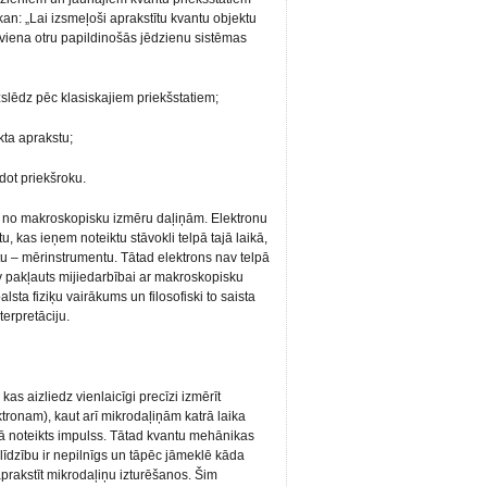
an: „Lai izsmeļoši aprakstītu kvantu objektu
 viena otru papildinošās jēdzienu sistēmas
slēdz pēc klasiskajiem priekšstatiem;
ta aprakstu;
dot priekšroku.
as no makroskopisku izmēru daļiņām. Elektronu
ktu, kas ieņem noteiktu stāvokli telpā tajā laikā,
u – mērinstrumentu. Tātad elektrons nav telpā
nav pakļauts mijiedarbībai ar makroskopisku
lsta fiziķu vairākums un filosofiski to saista
erpretāciju.
as aizliedz vienlaicīgi precīzi izmērīt
ronam), kaut arī mikrodaļiņām katrā laika
tā noteikts impulss. Tātad kvantu mehānikas
līdzību ir nepilnīgs un tāpēc jāmeklē kāda
 aprakstīt mikrodaļiņu izturēšanos. Šim