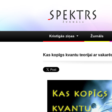
Kristīgās ziņas
Žurnāls
Kas kopīgs kvantu teorijai ar vakar