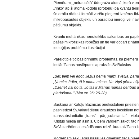
Piemēram, „netraucētā” ūdeņraža atomā, kurā viens 
„riņķo” ap šī atoma kodolu (protonu) pa kvantu teo
šo orbītu rādiusi formāli varētu pieņemt izmērus līd
mikropasaules objektu un parādību mērogi vēl nav pi
pētījumu objekts.
Kvantu mehānikas nenoteiktību sakarības un papil
pašas mikrofizikas robežas un tie var dot arī zinām
teoloģijas problēmu ilustrācijai.
Pārejot pie ticības brīnumu problēmas, kā piemēr
iestādīšanas noslēpums aprakstīts Sv.Rakstos:
„Bet, tiem vēl ēdot, Jēzus ņēma maizi, svētīja, pā
„Ņemiet, ēdiet, tā ir mana miesa. Un Viņš ņēma biķe
„Dzeriet visi no tā. Jo tās ir Manas jaunās derības 
piedošanai.” (Mat.ev. 26: 26-28)
Saskaņā ar Katoļu Baznīcas priekšstatiem priester
pasniedzot Sv.Vakarēdienu draudzes locekļiem notie
transsubstantiatio: „trans” – pār, „substantia” – vi
Kristus miesā un asinīs. Citiem vārdiem sakot, tad 
Sv.Vakarēdiena iestādīšanas reizē, kura atzīšana ka
Modernam sekulārās pasaules cilvēkam tāda pieeja š