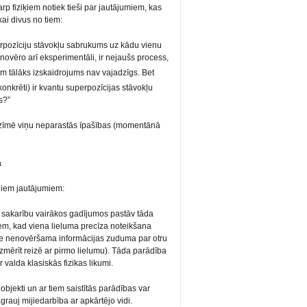
rp fiziķiem notiek tieši par jautājumiem, kas
kai divus no tiem:
zīciju stāvokļu sabrukums uz kādu vienu
o novēro arī eksperimentāli, ir nejaušs process,
m tālāks izskaidrojums nav vajadzīgs. Bet
konkrēti) ir kvantu superpozīcijas stāvokļu
s?”
īmē viņu neparastās īpašības (momentānā
a
ādiem jautājumiem:
arību vairākos gadījumos pastāv tāda
iem, kad viena lieluma precīza noteikšana
ie nenovēršama informācijas zuduma par otru
i izmērīt reizē ar pirmo lielumu). Tāda parādība
alda klasiskās fizikas likumi.
ti un ar tiem saistītās parādības var
auj mijiedarbība ar apkārtējo vidi.