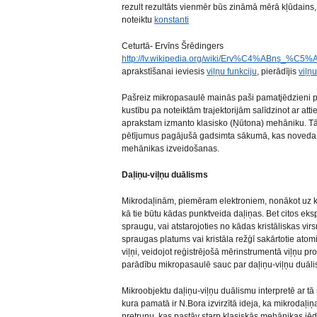
rezult rezultāts vienmēr būs zināmā mērā kļūdains,
noteiktu
konstanti
Ceturtā- Ervīns Šrēdingers
http://lv.wikipedia.org/wiki/Erv%C4%ABns_%C5
aprakstīšanai ieviesis
viļņu funkciju
, pierādījis
viļņ
Pašreiz mikropasaulē mainās paši pamatjēdzieni p
kustību pa noteiktām trajektorijām salīdzinot ar at
aprakstam izmanto klasisko (Ņūtona) mehāniku. Tā
pētījumus pagājušā gadsimta sākumā, kas noveda p
mehānikas izveidošanas.
Daļiņu-viļņu duālisms
Mikrodaļinām, piemēram elektroniem, nonākot uz kād
kā tie būtu kādas punktveida daļiņas. Bet citos ek
spraugu, vai atstarojoties no kādas kristāliskas vir
spraugas platums vai kristāla režģī sakārtotie atomi. 
viļņi, veidojot reģistrējošā mērinstrumentā viļņu pr
parādību mikropasaulē sauc par daļiņu-viļņu duāl
Mikroobjektu daļiņu-viļņu duālismu interpretē ar t
kura pamatā ir N.Bora izvirzītā ideja, ka mikrodaļiņ
pretrunu, kas pastāv starp klasiskās mehānikas jē