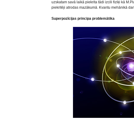
uzskatam savā laikā piekrita tādi izcili fiziķi kā M.
piekritēji atrodas mazākumā. Kvantu mehānikā da
Superpozīcijas principa problemātika