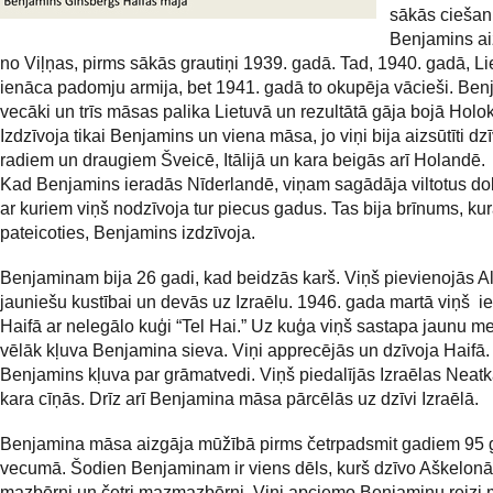
sākās ciešanu
Benjamins a
no Viļņas, pirms sākās grautiņi 1939. gadā. Tad, 1940. gadā, Li
ienāca padomju armija, bet 1941. gadā to okupēja vācieši. Be
vecāki un trīs māsas palika Lietuvā un rezultātā gāja bojā Holo
Izdzīvoja tikai Benjamins un viena māsa, jo viņi bija aizsūtīti dzī
radiem un draugiem Šveicē, Itālijā un kara beigās arī Holandē.
Kad Benjamins ieradās Nīderlandē, viņam sagādāja viltotus d
ar kuriem viņš nodzīvoja tur piecus gadus. Tas bija brīnums, ku
pateicoties, Benjamins izdzīvoja.
Benjaminam bija 26 gadi, kad beidzās karš. Viņš pievienojās Al
jauniešu kustībai un devās uz Izraēlu. 1946. gada martā viņš i
Haifā ar nelegālo kuģi “Tel Hai.” Uz kuģa viņš sastapa jaunu me
vēlāk kļuva Benjamina sieva. Viņi apprecējās un dzīvoja Haifā.
Benjamins kļuva par grāmatvedi. Viņš piedalījās Izraēlas Neatk
kara cīņās. Drīz arī Benjamina māsa pārcēlās uz dzīvi Izraēlā.
Benjamina māsa aizgāja mūžībā pirms četrpadsmit gadiem 95
vecumā. Šodien Benjaminam ir viens dēls, kurš dzīvo Aškelonā,
mazbērni un četri mazmazbērni. Viņi apciemo Benjaminu reizi