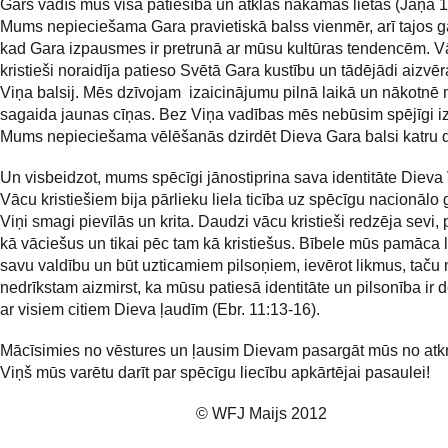
Gars vadīs mūs visā patiesībā un atklās nākamās lietas (Jāņa 1
Mums nepieciešama Gara pravietiskā balss vienmēr, arī tajos 
kad Gara izpausmes ir pretrunā ar mūsu kultūras tendencēm. 
kristieši noraidīja patieso Svētā Gara kustību un tādējādi aizvēr
Viņa balsij. Mēs dzīvojam izaicinājumu pilnā laikā un nākotnē
sagaida jaunas cīņas. Bez Viņa vadības mēs nebūsim spējīgi iz
Mums nepieciešama vēlēšanās dzirdēt Dieva Gara balsi katru 
Un visbeidzot, mums spēcīgi jānostiprina sava identitāte Dieva 
Vācu kristiešiem bija pārlieku liela ticība uz spēcīgu nacionālo 
Viņi smagi pievīlās un krita. Daudzi vācu kristieši redzēja sevi, 
kā vāciešus un tikai pēc tam kā kristiešus. Bībele mūs pamāca l
savu valdību un būt uzticamiem pilsoņiem, ievērot likmus, taču
nedrīkstam aizmirst, ka mūsu patiesā identitāte un pilsonība ir d
ar visiem citiem Dieva ļaudīm (Ebr. 11:13-16).
Mācīsimies no vēstures un ļausim Dievam pasargāt mūs no atkr
Viņš mūs varētu darīt par spēcīgu liecību apkārtējai pasaulei!
© WFJ Maijs 2012