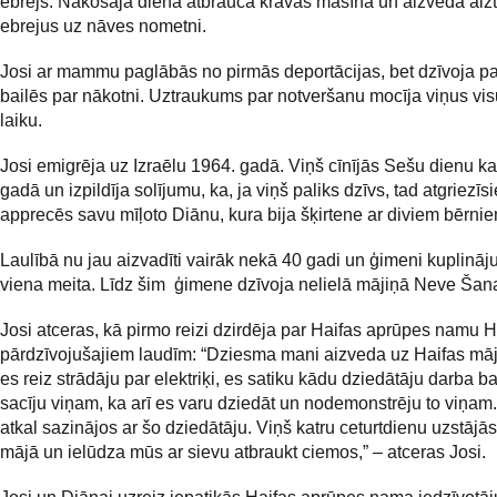
ebrejs. Nākošajā dienā atbrauca kravas mašīna un aizveda aizt
ebrejus uz nāves nometni.
Josi ar mammu paglābās no pirmās deportācijas, bet dzīvoja p
bailēs par nākotni. Uztraukums par notveršanu mocīja viņus vis
laiku.
Josi emigrēja uz Izraēlu 1964. gadā. Viņš cīnījās Sešu dienu k
gadā un izpildīja solījumu, ka, ja viņš paliks dzīvs, tad atgriezīs
apprecēs savu mīļoto Diānu, kura bija šķirtene ar diviem bērnie
Laulībā nu jau aizvadīti vairāk nekā 40 gadi un ģimeni kuplināju
viena meita. Līdz šim ģimene dzīvoja nelielā mājiņā Neve Šan
Josi atceras, kā pirmo reizi dzirdēja par Haifas aprūpes namu 
pārdzīvojušajiem laudīm: “Dziesma mani aizveda uz Haifas mā
es reiz strādāju par elektriķi, es satiku kādu dziedātāju darba bal
sacīju viņam, ka arī es varu dziedāt un nodemonstrēju to viņam
atkal sazinājos ar šo dziedātāju. Viņš katru ceturtdienu uzstājā
mājā un ielūdza mūs ar sievu atbraukt ciemos,” – atceras Josi.