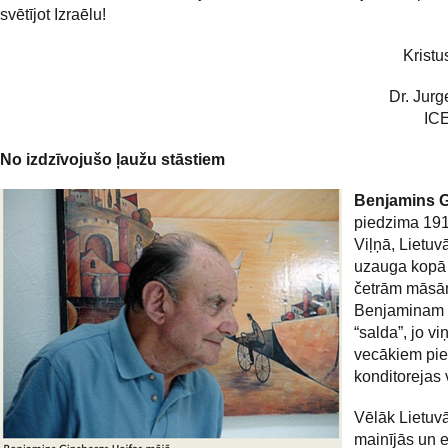
svētījot Izraēlu!
Kristu
Dr. Jurg
ICE
No izdzīvojušo ļaužu stāstiem
Benjamins 
piedzima 19
Viļņā, Lietuvā
uzauga kopā
četrām māsā
Benjaminam 
“salda”, jo vi
vecākiem pie
konditorejas 
Vēlāk Lietuvā
mainījās un 