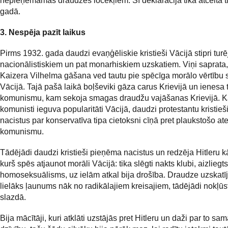
nepieņemamas draudzes locekļiem. Šī deklarācija tika atcelta t
gadā.
3. Nespēja pazīt laikus
Pirms 1932. gada daudzi evaņģēliskie kristieši Vācijā stipri turē
nacionālistiskiem un pat monarhiskiem uzskatiem. Viņi saprata,
Kaizera Vilhelma gāšana ved tautu pie spēcīga morālo vērtību
Vācijā. Tajā pašā laikā boļševiki gāza carus Krievijā un ienesa 
komunismu, kam sekoja smagas draudžu vajāšanas Krievijā. 
komunisti ieguva popularitāti Vācijā, daudzi protestantu kristieš
nacistus par konservatīva tipa cietoksni cīņā pret plaukstošo ate
komunismu.
Tādējādi daudzi kristieši pieņēma nacistus un redzēja Hitleru k
kurš spēs atjaunot morāli Vācijā: tika slēgti nakts klubi, aizliegts
homoseksuālisms, uz ielām atkal bija drošība. Draudze uzskatīj
lielāks ļaunums nāk no radikālajiem kreisajiem, tādējādi nokļūst
slazdā.
Bija mācītāji, kuri atklāti uzstājās pret Hitleru un daži par to sa