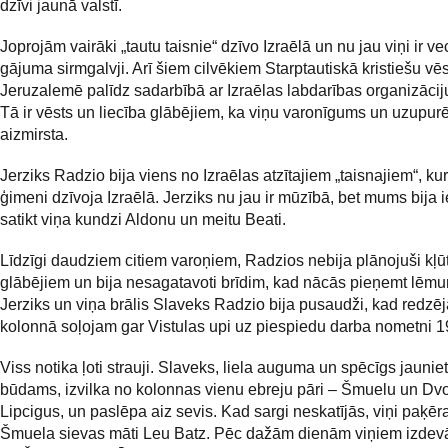
dzīvi jaunā valstī.
Joprojām vairāki „tautu taisnie“ dzīvo Izraēlā un nu jau viņi ir 
gājuma sirmgalvji. Arī šiem cilvēkiem Starptautiskā kristiešu vē
Jeruzalemē palīdz sadarbībā ar Izraēlas labdarības organizāc
Tā ir vēsts un liecība glābējiem, ka viņu varonīgums un uzupu
aizmirsta.
Jerziks Radzio bija viens no Izraēlas atzītajiem „taisnajiem“, ku
ģimeni dzīvoja Izraēlā. Jerziks nu jau ir mūzībā, bet mums bija 
satikt viņa kundzi Aldonu un meitu Beati.
Līdzīgi daudziem citiem varoņiem, Radzios nebija plānojuši kļū
glābējiem un bija nesagatavoti brīdim, kad nācās pieņemt lēm
Jerziks un viņa brālis Slaveks Radzio bija pusaudži, kad redzēj
kolonnā soļojam gar Vistulas upi uz piespiedu darba nometni 1
Viss notika ļoti strauji. Slaveks, liela auguma un spēcīgs jauniet
būdams, izvilka no kolonnas vienu ebreju pāri – Šmuelu un Dv
Lipcigus, un paslēpa aiz sevis. Kad sargi neskatījās, viņi paķēra
Šmuela sievas māti Leu Batz. Pēc dažām dienām viņiem izdevā