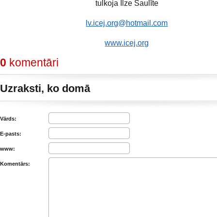
tulkoja Ilze Saulīte
lv.icej.org@hotmail.com
www.icej.org
0
komentāri
Uzraksti, ko domā
Vārds:
E-pasts:
www:
Komentārs: