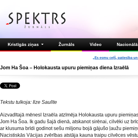
Kristīgās ziņas
Žurnāls
Video
Nacionālā 
„Es esmu ceļš, patiesība un 
Jom Ha Šoa – Holokausta upuru piemiņas diena Izraēlā
Tekstu tulkoja: Ilze Saulīte
Aizvadītajā mēnesī Izraēla atzīmēja Holokausta upuru piemiņa
Jom Ha Šoa. Ik gadu šajā dienā, atskanot sirēnai, cilvēki uz brīd
ar klusuma brīdi godinot sešu miljonu bojā gājušo ļaužu piemiņ
Nacistiskās Vācijas zvērības atstāja kauna traipu cilvēces vēst