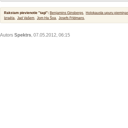
Rakstam pievienotie "tagi":
Benjamins Ginsbergs,
Holokausta upuru piemiņas
Izraēla,
Jad Vašem,
Jom Ha Šoa,
Josefs Frīdmans,
Autors
Spektrs
, 07.05.2012, 06:15