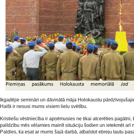
Ikgadējie semināri un dāvinātā māja Holokaustu pārdzīvojušaj
Haifā ir nesusi mums visiem lielu svētību.
Kristiešu vēstniecība ir apņēmusies ne tikai atcerēties pagātni, 
palīdzību mēs vēlamies mainīt situāciju šodien un ietekmēt arī n
Paldies, ka esat ar mums šajā darbā, atbalstot ebreju tautu pas