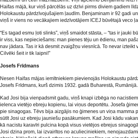
Haifas mājā, kur viņš pārcēlās uz dzīvi pirms diviem gadiem līdz
Holokaustu pārdzīvojušajiem ļaudīm. Benjaminam ir 92 gadi un
viņš ir viens no vecākajiem iedzīvotājiem ICEJ būvētajā veco ļ
“Es tagad esmu ļoti slinks”, viņš smaidot stāsta, – “tas ir jauki b
ir viss, kas nepieciešams: man pienes tēju un ēdienu, man pa
nav jādara. Tas ir kā desmit zvaigžņu viesnīcā. To nevar izteikt 
Cilvēki šeit ir tik laipni!”
Josefs Frīdmans
Nesen Haifas mājas iemītniekiem pievienojās Holokaustu pārd
Josefs Frīdmans, kurš dzimis 1932. gadā Buharestā, Rumānijā.
Kad Josi bija vienpadsmit gadu, viņš knapi izbēga no nacistiem,
ielenca vietējo ebreju kopienu, lai viņus deportētu. Josefa ģime
pie sinagogas. Tēvs bija aizgājis no ģimenes un viņa mamma p
sūtīt Josi uz ebreju jauniešu pasākumiem. Kad Josi kādu vakaru
kā nacistu karavīri pulcina kopā visus vietējos ebrejus sinagogā,
Josi dzina prom, lai izvairītos no aculieciniekiem, nenojauzdami,