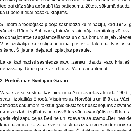
teologi drīz sāka apšaubīt tās patiesumu. 20.gs. sākumā daudzi 
ka Bībele ir tikai pasaku krājums.
Šī liberālā teoloģiskā pieeja sasniedza kulmināciju, kad 1942.
vācietis Rūdolfs Bultmans, luterānis, aicināja demitoloģizēt eva
to domājot atcelt augšāmcelšanos un citus brīnumus jeb „pieņ
Viņš uzskatīja, ka kristīgajai ticībai pietiek ar faktu par Kristus k
sišanu. Šī jaunā ideja ātri izplatījās pasaulē.
Laikā, kad nacisti sasniedza savu „zenītu“, daudzi vācu kristieši
neuzskatīja Bībeli par svētu Dieva Vārdu ar autoritāti.
2. Pretošanās Svētajam Garam
Vasarsvētku kustība, kas piedzima Azuzas ielas atmodā 1906. 
strauji izplatījās Eiropā. Vispirms uz Norvēģiju un tālāk uz Vācij
atmodas sākumam raksturīgais ekstāzes noskaņojums aizvaino
daudzus labi izglītotus un nosvērtus vācu evaņģēliskos līderus.
gadā viņi sapulcējās Berlīnē un izdeva tā saucamo „Berlīnes dek
kurā paziņoja, ka vasarsvētku kustības izpausmes ir dēmonisk