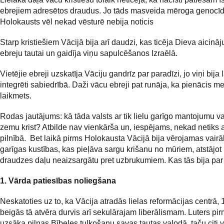
ebrejiem adresētos draudus. Jo tāds masveida mēroga genocīd
Holokausts vēl nekad vēsturē nebija noticis
Starp kristiešiem Vācijā bija arī daudzi, kas ticēja Dieva aicin
ebreju tautai un gaidīja viņu sapulcēšanos Izraēlā.
Vietējie ebreji uzskatīja Vāciju gandrīz par paradīzi, jo viņi bija 
integrēti sabiedrībā. Daži vācu ebreji pat runāja, ka pienācis m
laikmets.
Rodas jautājums: kā tāda valsts ar tik lielu garīgo mantojumu va
zemu krist? Atbilde nav vienkārša un, iespējams, nekad netiks a
pilnībā. Bet laikā pirms Holokausta Vācijā bija vērojamas vair
garīgas kustības, kas pieļāva sargu krišanu no mūriem, atstājot 
draudzes daļu neaizsargātu pret uzbrukumiem. Kas tās bija pa
1. Vārda patiesības noliegšana
Neskatoties uz to, ka Vācija atradās lielas reformācijas centrā,
beigās tā atvēra durvis arī sekulārajam liberālismam. Luters pir
uzsāka pilnas Bībeles tulkošanu savas tautas valodā, taču citi 