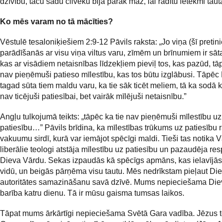
dzīvību, taču šādu cilvēku bija pārāk maz, lai radītu ietekmi taut
Ko mēs varam no tā mācīties?
Vēstulē tesaloniķiešiem 2:9-12 Pāvils raksta: „Jo viņa (šī pretin
parādīšanās ar visu viņa viltus varu, zīmēm un brīnumiem ir sāt
kas ar visādiem netaisnības līdzekļiem pieviļ tos, kas pazūd, tāp
nav pieņēmuši patieso mīlestību, kas tos būtu izglābusi. Tāpēc
tagad sūta tiem maldu varu, ka tie sāk ticēt meliem, tā ka sodā kr
nav ticējuši patiesībai, bet vairāk mīlējuši netaisnību.”
Angļu tulkojumā teikts: „tāpēc ka tie nav pieņēmuši mīlestību uz
patiesību…” Pāvils brīdina, ka mīlestības trūkums uz patiesību 
vakuumu sirdī, kurā var iemājot spēcīgi maldi. Tieši tas notika V
liberālie teologi atstāja mīlestību uz patiesību un pazaudēja res
Dieva Vārdu. Sekas izpaudās kā spēcīgs apmāns, kas ielavījās 
vidū, un beigās pārņēma visu tautu. Mēs nedrīkstam pieļaut Di
autoritātes samazināšanu savā dzīvē. Mums nepieciešama Di
barība katru dienu. Tā ir mūsu gaisma tumsas laikos.
Tāpat mums ārkārtīgi nepieciešama Svētā Gara vadība. Jēzus t