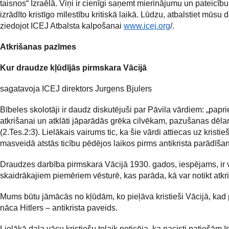
taisnos“ Izraēlā. Viņi ir cienīgi saņemt mierinājumu un pateicību
izrādīto kristīgo mīlestību kritiskā laikā. Lūdzu, atbalstiet mūsu 
ziedojot ICEJ Atbalsta kalpošanai
www.icej.org
/.
Atkrišanas pazīmes
Kur draudze kļūdījās pirmskara Vācijā
sagatavoja ICEJ direktors Jurgens Bjulers
Bībeles skolotāji ir daudz diskutējuši par Pāvila vārdiem: „papr
atkrišanai un atklāti jāparādās grēka cilvēkam, pazušanas dēla
(2.Tes.2:3). Lielākais vairums tic, ka šie vārdi attiecas uz kristie
masveidā atstās ticību pēdējos laikos pirms antikrista parādīša
Draudzes darbība pirmskara Vācijā 1930. gados, iespējams, ir 
skaidrākajiem piemēriem vēsturē, kas parāda, kā var notikt atkr
Mums būtu jāmācās no kļūdām, ko pieļāva kristieši Vācijā, kad 
nāca Hitlers – antikrista paveids.
Lielākā daļa vācu kristiešu tolaik neticēja, ka nacisti patiešām 