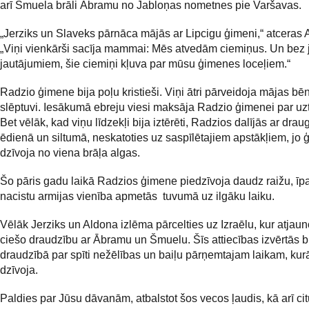
arī Šmuela brāli Ābramu no Jabloņas nometnes pie Varšavas.
„Jerziks un Slaveks pārnāca mājās ar Lipcigu ģimeni,“ atceras 
„Viņi vienkārši sacīja mammai: Mēs atvedām ciemiņus. Un bez
jautājumiem, šie ciemiņi kļuva par mūsu ģimenes loceļiem.“
Radzio ģimene bija poļu kristieši. Viņi ātri pārveidoja mājas bē
slēptuvi. Iesākumā ebreju viesi maksāja Radzio ģimenei par uz
Bet vēlāk, kad viņu līdzekļi bija iztērēti, Radzios dalījās ar dra
ēdienā un siltumā, neskatoties uz saspīlētajiem apstākļiem, jo
dzīvoja no viena brāļa algas.
Šo pāris gadu laikā Radzios ģimene piedzīvoja daudz raižu, īpa
nacistu armijas vienība apmetās tuvumā uz ilgāku laiku.
Vēlāk Jerziks un Aldona izlēma pārcelties uz Izraēlu, kur atjau
ciešo draudzību ar Ābramu un Šmuelu. Šīs attiecības izvērtās b
draudzībā par spīti nežēlības un baiļu pārņemtajam laikam, kurā
dzīvoja.
Paldies par Jūsu dāvanām, atbalstot šos vecos ļaudis, kā arī cit