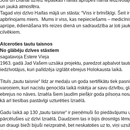
Josi un Diānai uzreiz iepatikās Haifas aprūpes nama iedzīvotāj
un jaukā atmosfēra.
Tagad viņi dzīvo Haifas mājā un stāsta: “Viss ir brīnišķīgi. Šeit ir
apbrīnojams miers. Mums ir viss, kas nepieciešams – medicīni
aprūpe, ēdienāšana trīs reizes dienā un sadraudzība ar ļoti jau
cilvēkiem.
Atceroties tautu taisnos
No glābēju dzīves stāstiem
sagatavoja Estere Vieja
1963. gadā Jad Vašem uzsāka projektu, paredzot apbalvot taut
iedzīvotājus, kuri palīdzēja izglābt ebrejus Holokausta laikā.
Tituls „tautu taisnie“ līdz ar medaļu un goda sertifikātu tiek pasn
varoņiem, kuri nacistu genocīda laikā riskēja ar savu dzīvību, gl
ebrejus no nāves. Izraēla šiem ļaudīm piešķir goda pilsoņa no
kā arī tiesības pastāvīgi uzturēties Izraēlā.
Gadu laikā ap 130 „tautu taisnie“ ir pieņēmuši šo piedāvājumu 
pārcēlušies uz dzīvi Izraēlā. Daudziem tas ir bijis drosmīgs lē
un draugi bieži bijuši neizpratnē, bet neskatoties uz to, viņi uz