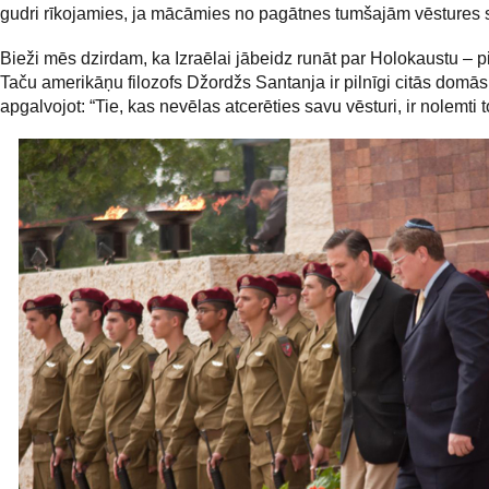
gudri rīkojamies, ja mācāmies no pagātnes tumšajām vēstures
Bieži mēs dzirdam, ka Izraēlai jābeidz runāt par Holokaustu – pi
Taču amerikāņu filozofs Džordžs Santanja ir pilnīgi citās domās
apgalvojot: “Tie, kas nevēlas atcerēties savu vēsturi, ir nolemti to