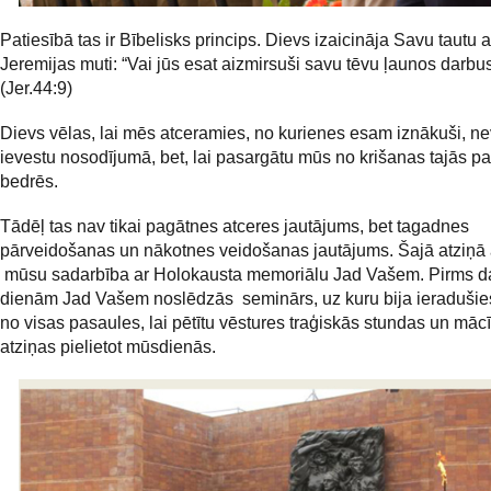
Patiesībā tas ir Bībelisks princips. Dievs izaicināja Savu tautu 
Jeremijas muti: “Vai jūs esat aizmirsuši savu tēvu ļaunos darbu
(Jer.44:9)
Dievs vēlas, lai mēs atceramies, no kurienes esam iznākuši, nev
ievestu nosodījumā, bet, lai pasargātu mūs no krišanas tajās p
bedrēs.
Tādēļ tas nav tikai pagātnes atceres jautājums, bet tagadnes
pārveidošanas un nākotnes veidošanas jautājums. Šajā atziņā ar
mūsu sadarbība ar Holokausta memoriālu Jad Vašem. Pirms 
dienām Jad Vašem noslēdzās seminārs, uz kuru bija ieradušies
no visas pasaules, lai pētītu vēstures traģiskās stundas un mācī
atziņas pielietot mūsdienās.