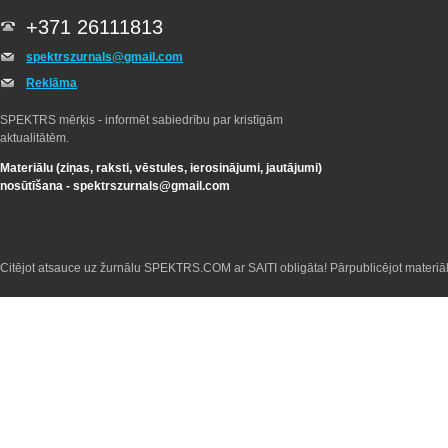
+371 26111813
spektrszurnals@gmail.com
Reklāma
SPEKTRS mērķis - informēt sabiedrību par kristīgām
aktualitātēm.
Materiālu (ziņas, raksti, vēstules, ierosinājumi, jautājumi)
nosūtīšana -
spektrszurnals@gmail.com
Citējot atsauce uz žurnālu SPEKTRS.COM ar SAITI obligāta! Pārpublicējot materiā