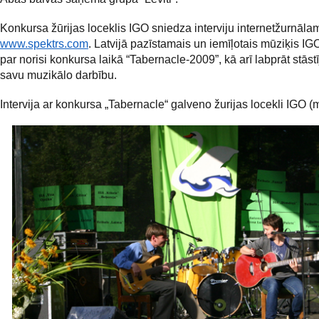
Konkursa žūrijas loceklis IGO sniedza interviju internetžurnāla
www.spektrs.com
. Latvijā pazīstamais un iemīļotais mūziķis IGO
par norisi konkursa laikā “Tabernacle-2009”, kā arī labprāt stāstī
savu muzikālo darbību.
Intervija ar konkursa „Tabernacle“ galveno žurijas locekli IGO (