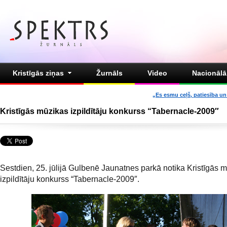
Kristīgās ziņas
Žurnāls
Video
Nacionālā 
„Es esmu ceļš, patiesība un 
Kristīgās mūzikas izpildītāju konkurss “Tabernacle-2009″
Sestdien, 25. jūlijā Gulbenē Jaunatnes parkā notika Kristīgās 
izpildītāju konkurss “Tabernacle-2009″.