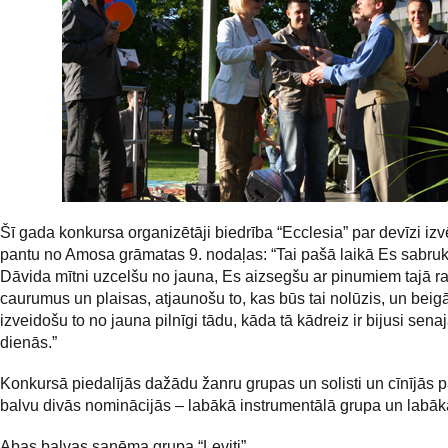
Šī gada konkursa organizētāji biedrība “Ecclesia” par devīzi izv
pantu no Amosa grāmatas 9. nodaļas: “Tai pašā laikā Es sabru
Dāvida mītni uzcelšu no jauna, Es aizsegšu ar pinumiem tajā r
caurumus un plaisas, atjaunošu to, kas būs tai nolūzis, un beig
izveidošu to no jauna pilnīgi tādu, kāda tā kādreiz ir bijusi sena
dienās.”
Konkursā piedalījās dažādu žanru grupas un solisti un cīnījās 
balvu divās nominācijās – labākā instrumentālā grupa un labāk
Abas balvas saņēma grupa “Leviti”.