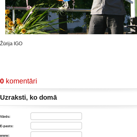
Žūrija IGO
0
komentāri
Uzraksti, ko domā
Vārds:
E-pasts:
www: