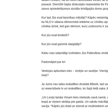
labām rīcībām, vai arī lietot narkotiskās vielas, lai
pasauli. Diemžēl šajās diskusijās nepiedalās tie Pa
savus spriedelējumus aizstāv kristīgajās domu gru
Kur tad Jūs esat taisnības mīļotāji? Kāpēc nelaimīg
ka NLO ir sātana dēmoniskā ietekme uz cilvēku apz
cilvēka dzīvē, bet gan dēmoni, kuru uzdevums ir za
Kur jūs esat kristieši?
Kur jūs esat gaismā staigātāji?
Kādu ceļu labprātīgi izvēlaties Jūs Patiesības zinātā
Padomājiet par to!
Veidojas apburtais loks – viņējie un savējie. Vienīgi v
meļi?
Ja Jums nav laika ieskatīties drukātā Bībelē, tad va
uz www.bibele.lv un ieskatīties, ko šajā lietā saka 
„Un Levijs taisīja Viņam lielu mielastu savā namā, un
kopā ar viņiem sēdēja pie galda. Un rakstu mācītāji
sacīja: “Kāpēc jūs ēdat un dzerat ar muitniekiem u