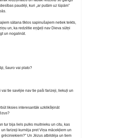
 vairāk iedziļinātos un labāk redzētu šo garīgo
tiesības paudēji, kuri „ar putām uz lūpām”
pās.
ajiem sātana tīklos sapinušajiem netiek teikts,
iņu un, ka redzētie eņģeļi nav Dieva sūtņi
gt un nogalināt.
ji, šauro vai plato?
ai tie savējie nav tie paši farizeji, liekuļi un
rbūt liksies interesantāk uzklikšķināt
Jēzus?
 tur bija liels pulks muitnieku un citu, kas
 un farizeji kurnēja pret Viņa mācekļiem un
n grēciniekiem?” Un Jēzus atbildēja un tiem