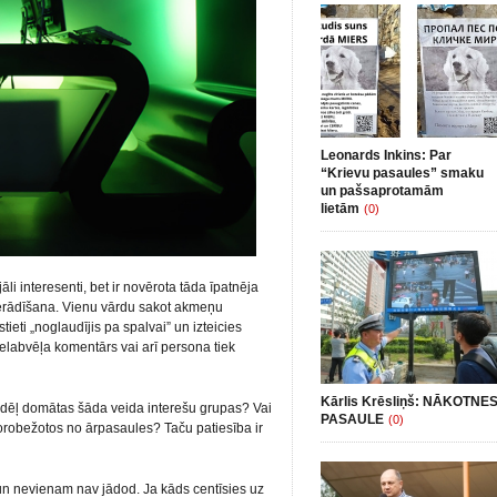
Leonards Inkins: Par
“Krievu pasaules” smaku
un pašsaprotamām
lietām
(0)
āli interesenti, bet ir novērota tāda īpatnēja
pierādīšana. Vienu vārdu sakot akmeņu
ieti „noglaudījis pa spalvai” un izteicies
nelabvēļa komentārs vai arī persona tiek
Kārlis Krēsliņš: NĀKOTNE
ādēļ domātas šāda veida interešu grupas? Vai
PASAULE
(0)
 norobežotos no ārpasaules? Taču patiesība ir
s un nevienam nav jādod. Ja kāds centīsies uz