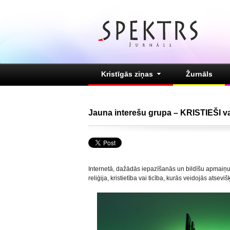
Kristīgās ziņas
Žurnāls
Jauna interešu grupa – KRISTIEŠI v
Internetā, dažādās iepazīšanās un bildīšu apmaiņu m
reliģija, kristietība vai ticība, kurās veidojās atsev