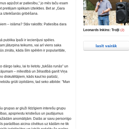
urnus apjožot ar patiesību,” jo mēs taču esam
ot pretējam spēkam izteikties. Bet ar „Gara
ka izteikšanās gribēšana.
iem – islāma? Stāv rakstīts: Patiesība dara
Leonards Inkins: Troļļi
(2)
gā publika īpaši ir iecienījusi spēles.
am jāturpina teikums, vai arī viens saka
lasīt vairāk
Jūs zinātu, kāda šīm spēlēm ir popularitāte,
o dārgo laiku, lai to lietotu „tukšās runās” un
nājumam – mīlestībā un žēlastībā ganīt Viņa
 no diskutētājiem, kāds kaut ko palūdz,
ebūtu grūti izpildāms, tad seko atbilde: ”Man
šu grupas ar gluži līdzīgiem interešu grupu
tības, apspriestu kristiešus un jautājumus
ar dažādām anomālijām. Dalās ar savu personīgo
šīs parādības aicina cilvēkus uz kādām ne tik