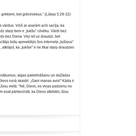
 grēkiem, bet grēciniekus.”
(Lūkas 5:29-32)
s vārdus. Viņš ar asarām acīs sacīja, ka
dz starp tiem ir „tukšu” cilvēku. Vārdi bez
ds bez Dieva. Viņi iet uz draudzi, bet
ītājs būtu apmeklējis šos interneta „tušiņus”
tklājot, ka „tukšie” ir ne tikai starp draudzes
 panākumus, algas palielināšanu un dažādas
 Dievs runā skaidri: „Gani manas avis!” Kāda ir
 Jūsu vietā: ”Nē, Dievs, es viņas padzenu no
jām esat pārliecināti, ka Dievs atbildēs Jūsu