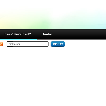
Kas? Kur? Kad?
Audio