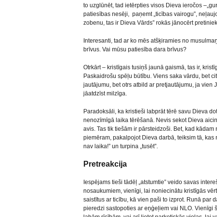
to uzglūnēt, tad ietērpties visos Dieva ieročos –„g
patiesības nesēji, paņemt „ticības vairogu”, neļauj
zobenu, tas ir Dieva Vārds” rokās jānocērt pretinie
Interesanti, tad ar ko mēs atšķiramies no musulmaņ
brīvus. Vai mūsu patiesība dara brīvus?
Otrkārt – kristīgais tusiņš jaunā gaismā, tas ir, kristī
Paskaidrošu spēļu būtību. Viens saka vārdu, bet cit
jautājumu, bet otrs atbild ar pretjautājumu, ja vien 
jāatdzīst milzīga.
Paradoksāli, ka kristieši labprāt tērē savu Dieva dot
nenozīmīgā laika tērēšanā. Nevis sekot Dieva aici
avis. Tas tik tiešām ir pārsteidzoši. Bet, kad kādam
piemēram, pakalpojot Dieva darbā, teiksim tā, kas n
nav laika!” un turpina „tusēt”.
Pretreakcija
Iespējams tieši tādēļ „atstumtie” veido savas intere
nosaukumiem, vienīgi, lai noniecinātu kristīgās vēr
saistītus ar ticību, kā vien paši to izprot. Runā p
pieredzi sastopoties ar eņģeļiem vai NLO. Vienīgi 