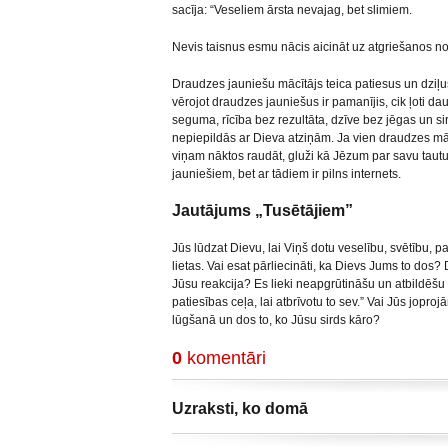
sacīja: “Veseliem ārsta nevajag, bet slimiem.
Nevis taisnus esmu nācis aicināt uz atgriešanos no
Draudzes jauniešu mācītājs teica patiesus un dziļu
vērojot draudzes jauniešus ir pamanījis, cik ļoti dau
seguma, rīcība bez rezultāta, dzīve bez jēgas un sir
nepiepildās ar Dieva atziņām. Ja vien draudzes māc
viņam nāktos raudāt, gluži kā Jēzum par savu tautu, a
jauniešiem, bet ar tādiem ir pilns internets.
Jautājums „Tusētājiem”
Jūs lūdzat Dievu, lai Viņš dotu veselību, svētību,
lietas. Vai esat pārliecināti, ka Dievs Jums to dos?
Jūsu reakcija? Es lieki neapgrūtināšu un atbildēšu
patiesības ceļa, lai atbrīvotu to sev.” Vai Jūs jopro
lūgšanā un dos to, ko Jūsu sirds kāro?
0
komentāri
Uzraksti, ko domā