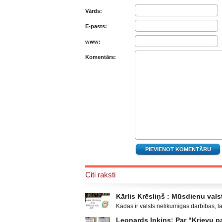
Vārds:
E-pasts:
www:
Komentārs:
Citi raksti
Kārlis Krēsliņš : Mūsdienu valst
Kādas ir valsts nelikumīgas darbības, l
Moldova, kad sabruka PSRS, Gruzijā, kur 
Leonards Inkins: Par “Krievu