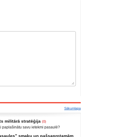
Sākumlapa
s militārā stratēģija
(0)
ai paplašinātu savu ietekmi pasaulē?
bija iekšējais konflikts, miera uzturētāji no
 pasaules” smaku un pašsaprotamām