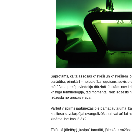
Saprotams, ka tajās rosās kristieši un kristiešiem loj
parādība, pirmkārt – neiecietība, egoisms, sevis 
mētāšana pretēja viedokļa dārziņā. Ja kāds nav krist
kristīgā terminoloģijā, tad momentāli tiek izdzēsts 
izdzēsta no grupas vispār.
Varbūt vispirms jāatgriežas pie pamatjautājuma, k
kristiešu savstarpējai evanģelizēšanai, vai arī lai
zināma, bet kas tālāk?
Tālāk tā jāietērpj „tusiņa” formātā, jāieslēdz važā