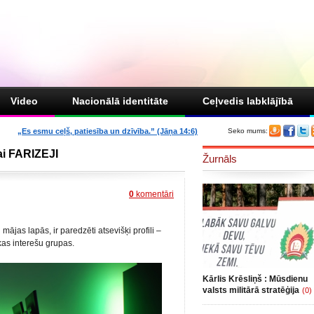
Video
Nacionālā identitāte
Ceļvedis labklājībā
„Es esmu ceļš, patiesība un dzīvība.” (Jāņa 14:6)
Seko mums:
ai FARIZEJI
Žurnāls
0
komentāri
ājas lapās, ir paredzēti atsevišķi profili –
išķas interešu grupas.
Kārlis Krēsliņš : Mūsdienu
valsts militārā stratēģija
(0)