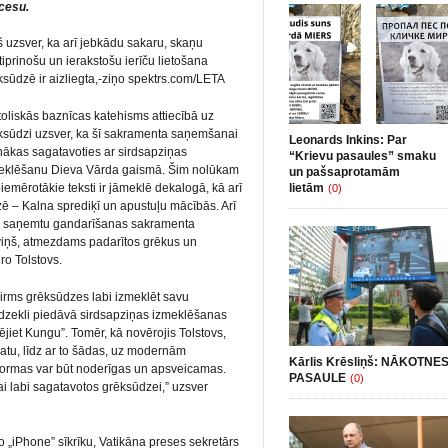
cesu.
š uzsver, ka arī jebkādu sakaru, skaņu
tiprinošu un ierakstošu ierīču lietošana
ksūdzē ir aizliegta,-ziņo spektrs.com/LETA
toliskās baznīcas katehisms attiecībā uz
ksūdzi uzsver, ka šī sakramenta saņemšanai
Leonards Inkins: Par
nākas sagatavoties ar sirdsapziņas
“Krievu pasaules” smaku
eklēšanu Dieva Vārda gaismā. Šim nolūkam
un pašsaprotamām
piemērotākie teksti ir jāmeklē dekalogā, kā arī
lietām
(0)
ē – Kalna sprediķī un apustuļu mācībās. Arī
tis saņemtu gandarīšanas sakramenta
 viņš, atmezdams padarītos grēkus un
ro Tolstovs.
pirms grēksūdzes labi izmeklēt savu
īdzekli piedāvā sirdsapziņas izmeklēšanas
jiet Kungu”. Tomēr, kā novērojis Tolstovs,
matu, līdz ar to šādas, uz modernām
Kārlis Krēsliņš: NĀKOTNE
 formas var būt noderīgas un apsveicamas.
PASAULE
(0)
, lai labi sagatavotos grēksūdzei,” uzsver
 „iPhone” sīkrīku, Vatikāna preses sekretārs