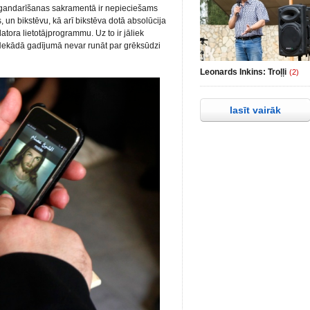
ka gandarīšanas sakramentā ir nepieciešams
, un bikstēvu, kā arī bikstēva dotā absolūcija
atora lietotājprogrammu. Uz to ir jāliek
 Nekādā gadījumā nevar runāt par grēksūdzi
Leonards Inkins: Troļļi
(2)
lasīt vairāk