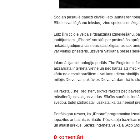
Šodien pasaulē daudzi cilvēki lieto jaunās tehnolo
Bībeles vai lūgšanu tekstus,- ziņo spektrs.com/ziņa
Līdz šim ticīgie veica sirdsapziņas izmeklēšanu, b
jautājumiem. „iPhone” var kļūt par pastorālās aprūp
nekādā gadījumā tas neaizstās izlīgšanas sakramen
var vienīgi priesteris, uzsvēra Vatikāna preses sekr
Informācijas tehnoloģiju portāls ‘The Register’ infor
aizsargātā interneta vietnē un pēc kārtas atzīmēt,
kādu no desmit baušļiem – vai katru dienu skaitījis 
mīlējis Dievu, vai pakļāvies Dieva vārdam, kā to sl
Kā raksta „The Register”, sīkrīks rakstīts pēc pāve
mūsdienīgus saziņas veidus. Sīkrīks saņēmis Indiān
svētību, tādēļ izstrādātāji uzskata, ka tas neesot p
Portāls gan uzsver, ka „iPhone” programmiņa izman
iepazītos ar baznīcas rituālu. Pēc katoļu baznīcas m
un atlaist grēkus. Sīkrīks interneta veikalā „App St
0
komentāri