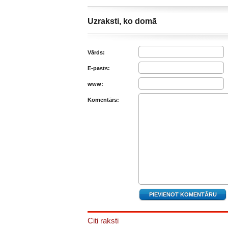
Uzraksti, ko domā
Vārds:
E-pasts:
www:
Komentārs:
Citi raksti