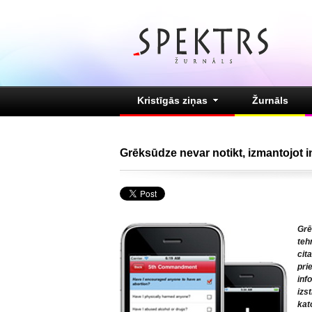
Kristīgās ziņas
Žurnāls
Grēksūdze nevar notikt, izmantojot i
Grē
teh
cit
pri
inf
izs
kat