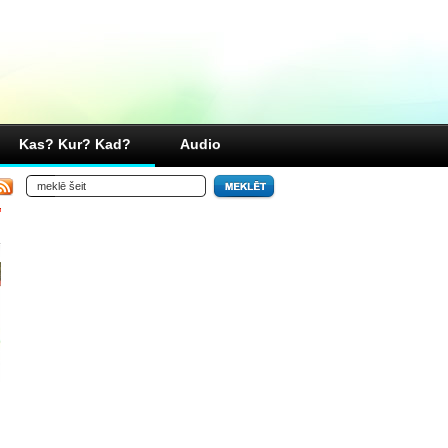
Kas? Kur? Kad?
Audio