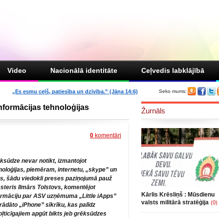
Video
Nacionālā identitāte
Ceļvedis labklājībā
„Es esmu ceļš, patiesība un dzīvība.” (Jāņa 14:6)
Seko mums:
nformācijas tehnoloģijas
Žurnāls
0
komentāri
ksūdze nevar notikt, izmantojot
noloģijas, piemēram, internetu, „skype” un
as, šādu viedokli preses paziņojumā pauž
esteris Ilmārs Tolstovs, komentējot
Kārlis Krēsliņš : Mūsdienu
ormāciju par ASV uzņēmuma „Little iApps”
valsts militārā stratēģija
(0)
trādāto „iPhone” sīkrīku, kas palīdz
oļticīgajiem apgūt bikts jeb grēksūdzes