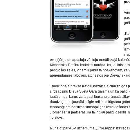
pro
Viņ
pas
grē
„Ka
grē
pie
izm
vis
evaņģēliju un apustuļu vēstuļu morāliskajā katehēz
Kanonisko Tiesību kodekss norāda, ka, lai kristie
pestījošās zāles, viņam ir jābūt tā noskaņotam, ka
apņemdamies laboties, atgrieztos pie Dieva,” skaid
Tradicionālā prakse Katoļu baznīcā aicina ticīgos 
sirdsapziņu Dieva Svētā Gara gaismā un kā palīgl
jautājumus, kurus var atrast lūgšanu grāmatā „Slavē
daudzi gados jaunāki ticīgie reti lieto lūgšanu grā
tehnoloģijām balstītas sirdsapziņas izmeklēšanas
„Tomēr šeit ir jāatceras, ka tā ir tikai palīglīdzeklis
Tolstovs.
Runājot par ASV uzņēmuma „Little iApps” izstrādāto