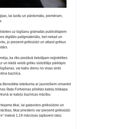
ģijas, lai lasītu un pārdomātu, piemēram,
s
alstoties uz lūgšanu grāmatās publicētajiem
es digitālo palīgmateriālu, bet nekad un
tu, jo pieņemt grēksūdzi un atlaist grēkus
etārs.
mēja, ka rīks piedāvā lietotājam reģistrēties
 kur un kādā veidā grēku sūdzētājs pārkāpis
lūgšanas, vai katru dienu no visas sirds
udina baznīca.
sta Benedikta ieteikuma ar jauniešiem izmantot
as štata Fortveinas pilsētas katoļu bīskapa
retrunā ar katoļu baznīcas mācību.
tojama tikai, lai gatavotos grēksūdzei un
ācības, tikai priesteris var pieņemt grēksūdzi
ore” maksā 1,19 mārciņas (aptuveni latu).