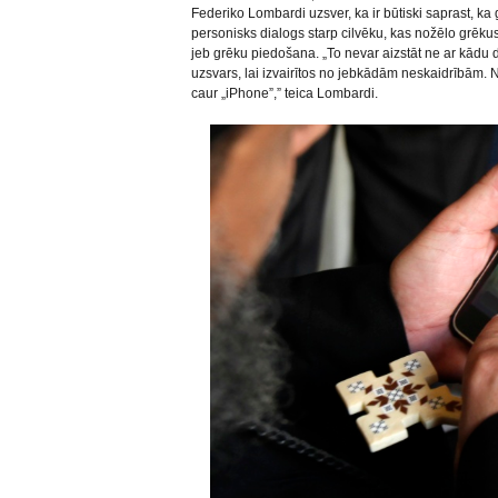
Federiko Lombardi uzsver, ka ir būtiski saprast, 
personisks dialogs starp cilvēku, kas nožēlo grēkus
jeb grēku piedošana. „To nevar aizstāt ne ar kādu d
uzsvars, lai izvairītos no jebkādām neskaidrībām.
caur „iPhone”,” teica Lombardi.