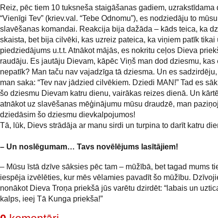
Reiz, pēc tiem 10 tuksneša staigāšanas gadiem, uzrakstīdama
“Vienīgi Tev” (kriev.val. “Tebe Odnomu”), es nodziedāju to mūsu
slavēšanas komandai. Reakcija bija dažāda – kāds teica, ka dz
skaista, bet bija cilvēki, kas uzreiz pateica, ka viņiem patīk tikai
piedziedājums u.t.t. Atnākot mājās, es nokritu ceļos Dieva prie
raudāju. Es jautāju Dievam, kāpēc Viņš man dod dziesmu, kas 
nepatīk? Man taču nav vajadzīga tā dziesma. Un es sadzirdēju,
man saka: “Tev nav jādzied cilvēkiem. Dziedi MAN!” Tad es sāk
šo dziesmu Dievam katru dienu, vairākas reizes dienā. Un kārtēj
atnākot uz slavēšanas mēģinājumu mūsu draudzē, man paziņo
dziedāsim šo dziesmu dievkalpojumos!
Tā, lūk, Dievs strādāja ar manu sirdi un turpina to darīt katru die
– Un noslēgumam… Tavs novēlējums lasītājiem!
– Mūsu īstā dzīve sāksies pēc tam – mūžībā, bet tagad mums ti
iespēja izvēlēties, kur mēs vēlamies pavadīt šo mūžību. Dzīvojiet
nonākot Dieva Troņa priekšā jūs varētu dzirdēt: “labais un uzti
kalps, ieej Tā Kunga priekša!”