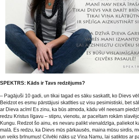
SPEKTRS:
Kāds ir Tavs redzējums?
– Pagājuši 10 gadi, un tikai tagad es sāku saskatīt, ko Dievs vēl
Beidzot es esmu pārstājusi skatīties uz visu pesimistiski, bet sā
ar Dieva acīm! Es zinu, ka būs atmoda, kādu vēl neesam piedzī
redzu Kristus līgavu – stipru, vienotu, ar paceltam rokām slavēj
Kungu. Redzot šo ainu, es nevaru palikt vienaldzīga, paliekot k
malā. Es redzu, ka Dievs mūs pārkausēs, maina mūsu sirdis, m
un veiks brīnumus! Cilvēki nāks uz Viņa Namu, lai satiktos ar pa