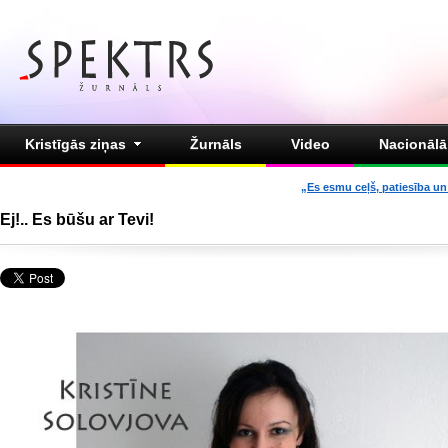
Kristīgās ziņas
Žurnāls
Video
Nacionālā 
„Es esmu ceļš, patiesība un 
Ej!.. Es būšu ar Tevi!