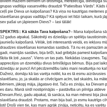
diviem maziem bērniem un drosmīga, mērķtiecīga, dievbijīga s
grupas vadītāja vasarsvētku draudzē “Patiesības Vārds”. Kāds i
ceļš pie Dieva un kalpošanas? Kā viņa no kautrīgas meitenes p
slavēšanas grupas vadītāju? Kā spējusi iet līdzi laikam, kurā jā
sev pašai un jāpieņem Dievs? – lasi tālāk!
SPEKTRS:
: Kā sākās Tava kalpošana?
– Mana kalpošana sā
12 gadus atpakaļ. Sākotnēji es dziedāju un spēlēju taustiņinst
jauniešu kalpošanā. Vēlāk, ļoti interesantā veidā, es iekļuvu m
draudzes slavēšanas komandas sastāvā. Tā nu es pamazām a
gadi, mainījās sastāvs, bija brīži, kad gribējās pamest kalpošanu
šķita tik ļoti „sauss”. Viens un tas pats. Nekādas izaugsmes. Taj
apprecējos un dzemdēju divus brīnišķīgus bērnus. Bija pat laik
dziedāju ar punci! Arī pēcdzemdību laiks mani neatturēja no ka
Dažreiz, domāju kā tas varēja notikt, ka es tā esmu aizrāvusies 
slavēšanu, jo, ja skatās ar cilvēcīgam acīm, tad skaidrs, ka māte
bērniem, jākopj māja, jāgatavo ēst. Taču es zināju, ka Dievam pa
es daru. Manā sirdī nostiprinājās – pastāvība un pilnīga atdeve
Dievam.Reiz, gadu atpakaļ, tā sanāca, ka man mēnesi bija jāv
slavēšana draudzē. Protams, man bija bail, jo esmu kautrīgs cil
ļoti! Droši vien tie, kas mani agrāk zināja, neticētu, ka es varētu 