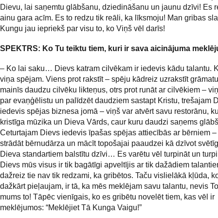
Dievu, lai saņemtu glābšanu, dziedināšanu un jaunu dzīvi! Es 
ainu gara acīm. Es to redzu tik reāli, ka līksmoju! Man gribas sl
Kungu jau iepriekš par visu to, ko Viņš vēl darīs!
SPEKTRS:
Ko Tu teiktu tiem, kuri ir sava aicinājuma mekl
– Ko lai saku… Dievs katram cilvēkam ir iedevis kādu talantu. 
viņa spējam. Viens prot rakstīt – spēju kādreiz uzrakstīt grāmatu
mainīs daudzu cilvēku likteņus, otrs prot runāt ar cilvēkiem – viņ
par evaņģēlistu un palīdzēt daudziem sastapt Kristu, trešajam 
iedevis spējas biznesa jomā – viņš var atvērt savu restorānu, k
kristīga mūzika un Dieva Vārds, caur kuru daudzi saņems glāb
Ceturtajam Dievs iedevis īpašas spējas attiecībās ar bērniem – 
strādāt bērnudārza un mācīt topošajai paaudzei kā dzīvot svētīg
Dieva standartiem balstītu dzīvi… Es varētu vēl turpināt un turpi
Dievs mūs visus ir tik bagātīgi apveltījis ar tik dažādiem talanti
dažreiz tie nav tik redzami, ka gribētos. Taču vislielākā kļūda, 
dažkārt pieļaujam, ir tā, ka mēs meklējam savu talantu, nevis T
mums to! Tāpēc vienīgais, ko es gribētu novelēt tiem, kas vēl ir
meklējumos: “Meklējiet Tā Kunga Vaigu!”