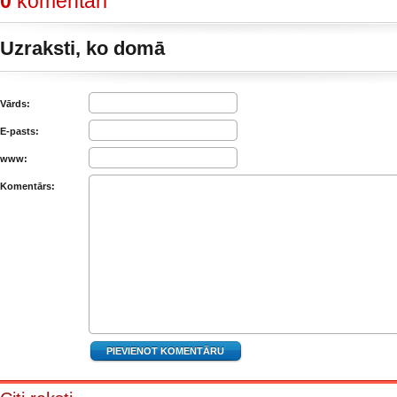
0
komentāri
Uzraksti, ko domā
Vārds:
E-pasts:
www:
Komentārs: