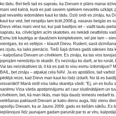
ko tādu. Bet tieši tad es sapratu, ka Dievam ir plāns manai dzīv
mani ved kalnā, kurā es pati saviem spēkiem nevarētu uzkāpt, p
pat nevarētu iedomāties kaut ko tādu. Dziļi sirdi es zināju, ka 
kaut kur ved, bet nespēju tam ticēt.2008.g. vasaras beigās es s
Dievs vēlas mani vest tur, kur pati baidījos iet – vadīt tautu pie
sapratu, ka, cilvēcīgām acīm skatoties, es nekādi neatbilstu va
Esmu ļoti kautrīga ar daudziem kompleksiem, vel pie tam – siev
vienīgais, ko es velējos – klausīt Dievu. Rudenī, savā dzimšan
es izjutu, ka laiks pienācis. Tieši šajā dzīves gadā sāksies īsta
– kalpošana Dievam un cilvēkiem. Es zināju, ka tas viss tuvojas
joprojām neredzēju to skaidri. Es nezināju ko darīt, ar ko runāt,
Vai tas neizskatīsies tā, it kā es pati to visu esmu izdomājusi? 
BAIL, bet zināju – atpakaļ ceļa NAV. Ja es apstāšos, tad varbūt t
pēdējā reize, kad Dievs man kaut ko lūdz izdarīt. No tā es baidī
visvairāk!!! Manā sirdī visu laiku skanēja vārdi: “Ej, un es bušu a
saņēmu Viņa vārda apstiprinājumu arī caur sludinātājiem un tu
cilvēkiem, bet, kā man likās, man bija daudz iemeslu nedarīt to.
velēšanas paklausīt Dievam ar katru dienu auga, līdz vienu die
apsolīju Dievam, ka ar Jauno 2009. gadu es tiešām sākšu. Es b
ieplānojusi līdz jaunajam gadam parunāt par to ar vīru, kalpotā