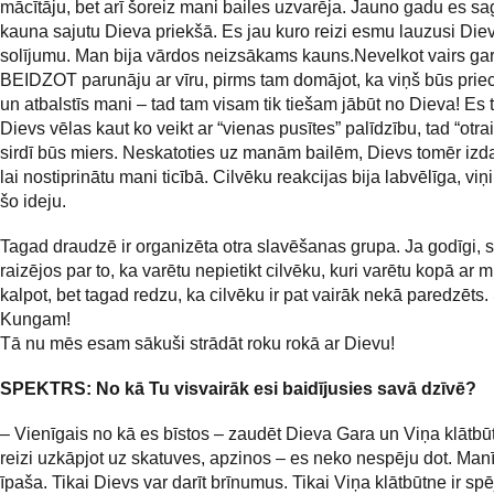
mācītāju, bet arī šoreiz mani bailes uzvarēja. Jauno gadu es sag
kauna sajutu Dieva priekšā. Es jau kuro reizi esmu lauzusi Di
solījumu. Man bija vārdos neizsākams kauns.Nevelkot vairs ga
BEIDZOT parunāju ar vīru, pirms tam domājot, ka viņš būs priecī
un atbalstīs mani – tad tam visam tik tiešam jābūt no Dieva! Es t
Dievs vēlas kaut ko veikt ar “vienas pusītes” palīdzību, tad “otrai
sirdī būs miers. Neskatoties uz manām bailēm, Dievs tomēr izdar
lai nostiprinātu mani ticībā. Cilvēku reakcijas bija labvēlīga, viņi
šo ideju.
Tagad draudzē ir organizēta otra slavēšanas grupa. Ja godīgi,
raizējos par to, ka varētu nepietikt cilvēku, kuri varētu kopā ar
kalpot, bet tagad redzu, ka cilvēku ir pat vairāk nekā paredzēts
Kungam!
Tā nu mēs esam sākuši strādāt roku rokā ar Dievu!
SPEKTRS
: No kā Tu visvairāk esi baidījusies savā dzīvē?
– Vienīgais no kā es bīstos – zaudēt Dieva Gara un Viņa klātbūt
reizi uzkāpjot uz skatuves, apzinos – es neko nespēju dot. Man
īpaša. Tikai Dievs var darīt brīnumus. Tikai Viņa klātbūtne ir spē