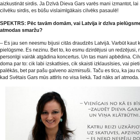
aizkustināt sirdis. Ja Dzīvā Dieva Gars varēs mani izmantot, lai
cilvēku sirdis, es būšu vislaimīgākais cilvēks pasaulē!
SPEKTRS:
Pēc tavām domām, vai Latvija ir dzīva pielūgsme
atmodas smaržu?
– Es jau sen neesmu bijusi citās draudzēs Latvijā. Varbūt kaut k
pielūgsme. Es nezinu. Bet to, ko esmu dzirdējusi un redzējusi,
personīgi vairāk atgādina koncertus. Un tas mani apbēdina. Cil
doma par to: cik labi izskatīsies, cik skaisti izklausīsies, vai pie
palēkās, bet par pašu galveno aizmirsuši. Taču es ticu, ka jau nā
kad Svētais Gars mūs attīrīs no visa liekā. Tad nāks arī atmoda.