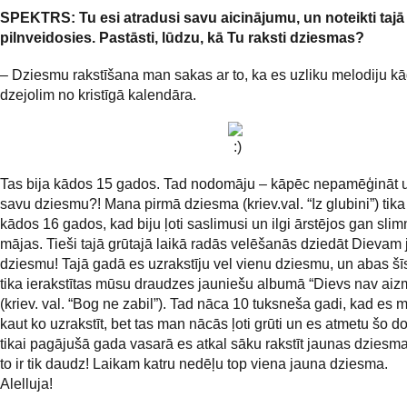
SPEKTRS: Tu esi atradusi savu aicinājumu, un noteikti tajā 
pilnveidosies. Pastāsti, lūdzu, kā Tu raksti dziesmas?
– Dziesmu rakstīšana man sakas ar to, ka es uzliku melodiju 
dzejolim no kristīgā kalendāra.
Tas bija kādos 15 gados. Tad nodomāju – kāpēc nepamēģināt u
savu dziesmu?! Mana pirmā dziesma (kriev.val. “Iz glubini”) tika
kādos 16 gados, kad biju ļoti saslimusi un ilgi ārstējos gan slim
mājas. Tieši tajā grūtajā laikā radās velēšanās dziedāt Dievam
dziesmu! Tajā gadā es uzrakstīju vel vienu dziesmu, un abas š
tika ierakstītas mūsu draudzes jauniešu albumā “Dievs nav aizm
(kriev. val. “Bog ne zabil”). Tad nāca 10 tuksneša gadi, kad es 
kaut ko uzrakstīt, bet tas man nācās ļoti grūti un es atmetu šo 
tikai pagājušā gada vasarā es atkal sāku rakstīt jaunas dziesm
to ir tik daudz! Laikam katru nedēļu top viena jauna dziesma.
Alelluja!