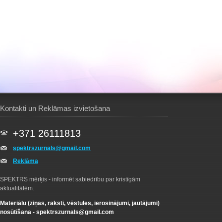
Kontakti un Reklāmas izvietošana
+371 26111813
spektrszurnals@gmail.com
Reklāma
SPEKTRS mērķis - informēt sabiedrību par kristīgām
aktualitātēm.
Materiālu (ziņas, raksti, vēstules, ierosinājumi, jautājumi)
nosūtīšana -
spektrszurnals@gmail.com