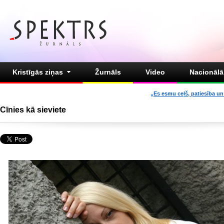
Kristīgās ziņas
Žurnāls
Video
Nacionālā 
„Es esmu ceļš, patiesība un 
Cīnies kā sieviete