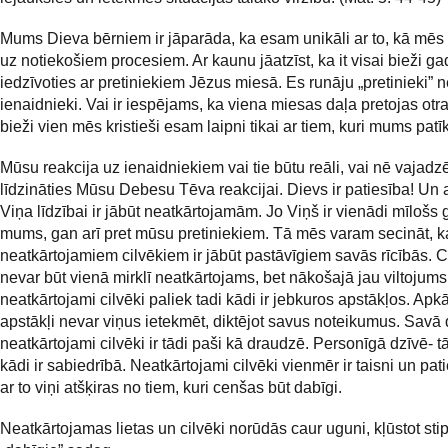
Mums Dieva bērniem ir jāparāda, ka esam unikāli ar to, kā mē
uz notiekošiem procesiem. Ar kaunu jāatzīst, ka it visai bieži g
iedzīvoties ar pretiniekiem Jēzus miesā. Es runāju „pretinieki” n
ienaidnieki. Vai ir iespējams, ka viena miesas daļa pretojas otr
bieži vien mēs kristieši esam laipni tikai ar tiem, kuri mums pat
Mūsu reakcija uz ienaidniekiem vai tie būtu reāli, vai nē vajadz
līdzināties Mūsu Debesu Tēva reakcijai. Dievs ir patiesība! Un
Viņa līdzībai ir jābūt neatkārtojamām. Jo Viņš ir vienādi mīlošs 
mums, gan arī pret mūsu pretiniekiem. Tā mēs varam secināt, k
neatkārtojamiem cilvēkiem ir jābūt pastāvīgiem savās rīcībās. C
nevar būt vienā mirklī neatkārtojams, bet nākošajā jau viltojums
neatkārtojami cilvēki paliek tadi kādi ir jebkuros apstākļos. Apkā
apstākļi nevar viņus ietekmēt, diktējot savus noteikumus. Savā 
neatkārtojami cilvēki ir tādi paši kā draudzē. Personīgā dzīvē- t
kādi ir sabiedrībā. Neatkārtojami cilvēki vienmēr ir taisni un pati
ar to viņi atšķiras no tiem, kuri cenšas būt dabīgi.
Neatkārtojamas lietas un cilvēki norūdās caur uguni, kļūstot stip