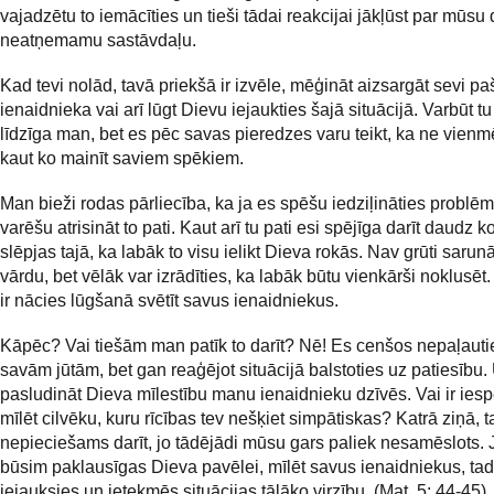
vajadzētu to iemācīties un tieši tādai reakcijai jākļūst par mūsu
neatņemamu sastāvdaļu.
Kad tevi nolād, tavā priekšā ir izvēle, mēģināt aizsargāt sevi pa
ienaidnieka vai arī lūgt Dievu iejaukties šajā situācijā. Varbūt t
līdzīga man, bet es pēc savas pieredzes varu teikt, ka ne vienm
kaut ko mainīt saviem spēkiem.
Man bieži rodas pārliecība, ka ja es spēšu iedziļināties problē
varēšu atrisināt to pati. Kaut arī tu pati esi spējīga darīt daudz k
slēpjas tajā, ka labāk to visu ielikt Dieva rokās. Nav grūti sarun
vārdu, bet vēlāk var izrādīties, ka labāk būtu vienkārši noklusēt
ir nācies lūgšanā svētīt savus ienaidniekus.
Kāpēc? Vai tiešām man patīk to darīt? Nē! Es cenšos nepaļauti
savām jūtām, bet gan reaģējot situācijā balstoties uz patiesību.
pasludināt Dieva mīlestību manu ienaidnieku dzīvēs. Vai ir ies
mīlēt cilvēku, kuru rīcības tev nešķiet simpātiskas? Katrā ziņā, t
nepieciešams darīt, jo tādējādi mūsu gars paliek nesamēslots.
būsim paklausīgas Dieva pavēlei, mīlēt savus ienaidniekus, ta
iejauksies un ietekmēs situācijas tālāko virzību. (Mat. 5: 44-45)