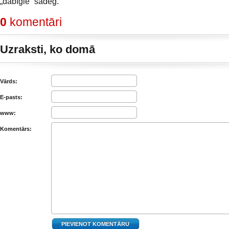
„dabīgie” sadeg.
0
komentāri
Uzraksti, ko domā
Vārds:
E-pasts:
www:
Komentārs: