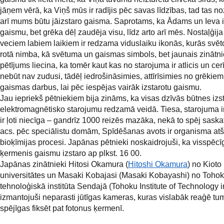
jāņem vērā, ka Viņš mūs ir radījis pēc savas līdzības, tad tas n
arī mums būtu jāizstaro gaisma. Saprotams, ka Ādams un Ieva i
gaismu, bet grēka dēļ zaudēja visu, līdz arto arī mēs. Nostaļģij
veciem labiem laikiem ir redzama viduslaiku ikonās, kurās svēt
rotā nimba, kā svētuma un gaismas simbols, bet jaunais zinātn
pētījums liecina, ka tomēr kaut kas no starojuma ir atlicis un cer
nebūt nav zudusi, tādēļ iedrošināsimies, attīrīsimies no grēkiem
gaismas darbus, lai pēc iespējas vairāk izstarotu gaismu.
Jau iepriekš pētniekiem bija zināms, ka visas dzīvās būtnes izs
elektromagnētisko starojumu redzamā veidā. Tiesa, starojuma i
ir ļoti niecīga – gandrīz 1000 reizēs mazāka, nekā to spēj saskat
acs. pēc speciālistu domām, Spīdēšanas avots ir organisma atšķ
bioķīmijas procesi. Japānas pētnieki noskaidrojuši, ka visspēcī
ķermenis gaismu izstaro ap plkst. 16 00.
Japānas zinātnieki Hitosi Okamura (
Hitoshi Okamura
) no Kioto
universitātes un Masaki Kobajasi (Masaki Kobayashi) no Toho
tehnoloģiskā institūta Sendajā (Tohoku Institute of Technology 
izmantojuši neparasti jūtīgas kameras, kuras vislabāk reaģē tu
spējīgas fiksēt pat fotonus ķermenī.