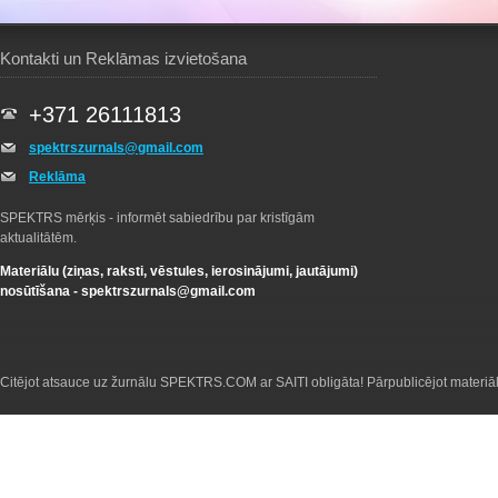
Kontakti un Reklāmas izvietošana
+371 26111813
spektrszurnals@gmail.com
Reklāma
SPEKTRS mērķis - informēt sabiedrību par kristīgām
aktualitātēm.
Materiālu (ziņas, raksti, vēstules, ierosinājumi, jautājumi)
nosūtīšana -
spektrszurnals@gmail.com
Citējot atsauce uz žurnālu SPEKTRS.COM ar SAITI obligāta! Pārpublicējot materiā