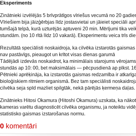
Eksperiments
Zinātnieki izvēlējās 5 brīvprātīgos vīriešus vecumā no 20 gadie
Vīriešiem bija jāizģērbjas līdz jostasvietai un jāieiet speciāli apr
tumšajā telpā, kurā uzturējās aptuveni 20 min. Mērījumi tika veik
stundām. (no 10 rītā līdz 10 vakarā). Eksperimentu veica trīs di
Rezultātā speciālisti noskaidroja, ka cilvēka izstarotās gaismas
nav pastāvīgs, pieaugot un krītot visas dienas garumā
Tādējādi izdevās noskaidrot, ka minimālais starojums vērojams 
stundās ap 10: 00, bet maksimālais — pēcpusdienā ap plkst. 16
Pētnieki aprēķināja, ka izstarotās gaismas redzamība ir atkarīg
bioloģiskiem ritmiem organismā. Bez tam speciālisti noskaidroj
cilvēka seja spīd mazliet spilgtāk, nekā pārējās ķermeņa daļas.
Zinātnieks Hitosi Okamura (Hitoshi Okamura) uzskata, ka nāko
kameras varētu diagnosticēt cilvēka organismu, ja noteiktu vidēj
statistisko gaismas izstarošanas normu.
0
komentāri