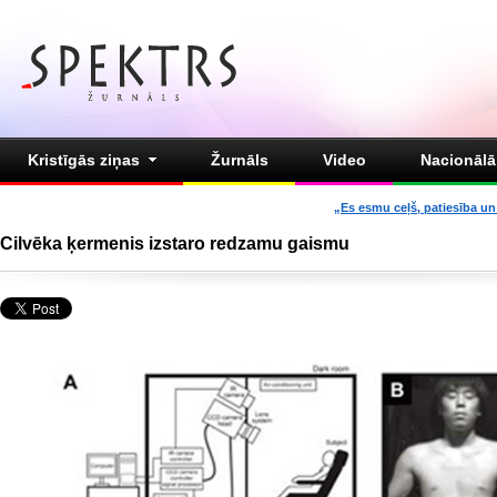
Kristīgās ziņas
Žurnāls
Video
Nacionālā 
„Es esmu ceļš, patiesība un 
Cilvēka ķermenis izstaro redzamu gaismu