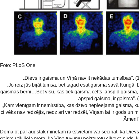
Foto: PLoS One
„Dievs ir gaisma un Viņā nav it nekādas tumsības”. (1
„Jo reiz jūs bijāt tumsa, bet tagad esat gaisma savā Kungā! D
gaismas bērni…Bet visu, kas tiek gaismā celts, apspīd gaisma, 
apspīd gaisma, ir gaisma”. (
„Kam vienīgam ir nemirstība, kas dzīvo nepieejamā gaismā, k
cilvēks nav redzējis, nedz arī var redzēt, Viņam lai ir gods un 
Āmen!”
Domājot par augstāk minētām rakstvietām var secināt, ka Dievs
gaismu tik lielā mērā, ka Viņa tuvumu neizturētu cilvēka sirds, 