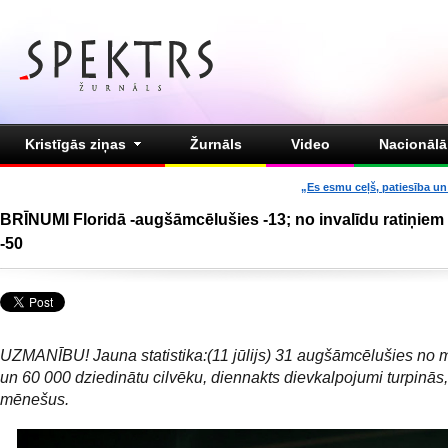
Kristīgās ziņas
Žurnāls
Video
Nacionālā 
„Es esmu ceļš, patiesība un 
BRĪNUMI Floridā -augšāmcēlušies -13; no invalīdu ratiņiem
-50
UZMANĪBU! Jauna statistika:(11 jūlijs) 31 augšāmcēlušies no 
un 60 000 dziedinātu cilvēku, diennakts dievkalpojumi turpinās,
mēnešus.