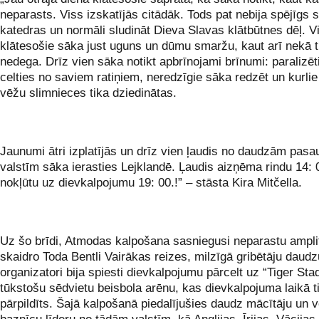
neparasts. Viss izskatījās citādāk. Tods pat nebija spējīgs s
katedras un normāli sludināt Dieva Slavas klātbūtnes dēļ. Vi
klātesošie sāka just uguns un dūmu smaržu, kaut arī nekā
nedega. Drīz vien sāka notikt apbrīnojami brīnumi: paralizēt
celties no saviem ratiņiem, neredzīgie sāka redzēt un kurlie
vēžu slimnieces tika dziedinātas.
Jaunumi ātri izplatījās un drīz vien ļaudis no daudzām pasa
valstīm sāka ierasties Lejklandē. Ļaudis aizņēma rindu 14: 0
nokļūtu uz dievkalpojumu 19: 00.!” – stāsta Kira Mitčella.
Uz šo brīdi, Atmodas kalpošana sasniegusi neparastu ampli
skaidro Toda Bentli Vairākas reizes, milzīgā gribētāju daud
organizatori bija spiesti dievkalpojumu pārcelt uz “Tiger Sta
tūkstošu sēdvietu beisbola arēnu, kas dievkalpojuma laikā t
pārpildīts. Šajā kalpošanā piedalījušies daudz mācītāju un 