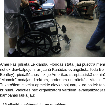
Amerikas pilsētā Leiklandā, Floridas štatā, jau pusotra mēn
notiek dievkalpojumi ar jaunā Kanādas evaņģēlista Toda Ben
Bentley), piedalīšanos – ziņo Amerikas starptautiskā semin
“Manmin” nodaļas direktors, profesors un mācītājs Vitalijs 
Tūkstošiem cilvēku apmeklē dievkalpojumu, kurā notiek fe
brīnumi. Vadoties pēc organizatoru vārdiem, evaņģelizācija
kampaņas laikā jau:
- 13 cilvēki augšāmcēlās no mirušiem,