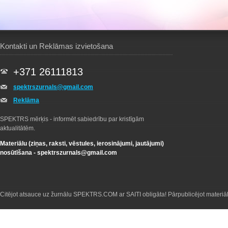
Kontakti un Reklāmas izvietošana
+371 26111813
spektrszurnals@gmail.com
Reklāma
SPEKTRS mērķis - informēt sabiedrību par kristīgām
aktualitātēm.
Materiālu (ziņas, raksti, vēstules, ierosinājumi, jautājumi)
nosūtīšana -
spektrszurnals@gmail.com
Citējot atsauce uz žurnālu SPEKTRS.COM ar SAITI obligāta! Pārpublicējot materiā