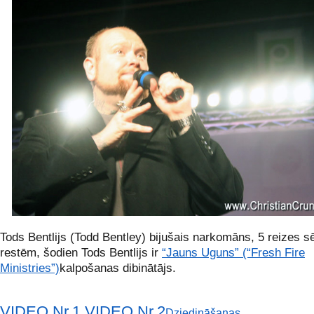
Tods Bentlijs (Todd Bentley) bijušais narkomāns, 5 reizes sē
restēm, šodien Tods Bentlijs ir
“Jauns Uguns” (“Fresh Fire
Ministries”)
kalpošanas dibinātājs.
VIDEO Nr.1
VIDEO Nr.2
Dziedināšanas