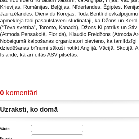
baznīcu līderu no tādām valstīm, kā Anglijas, Īrijas, Vācijas
Krievijas, Rumānijas, Beļģijas, Nīderlandes, Ēģiptes, Kenijas
Jaunzēlandes, Dienvidu Korejas. Toda Bentli dievkalpojumu
apmeklēja tādi pasaulslaveni sludinātāji, kā Džons un Kerol 
(“Tēva svētība”, Toronto, Kanāda), Džons Kilpatriks un Stiv 
(Atmoda Pensakolē, Florida), Klaudio Freidžons (Atmoda Ar
Nobeigumā kalpošanas organizatori pievieno, ka tamlīdzīgi
dziedēšanas brīnumi sākuši notikt Anglijā, Vācijā, Skotijā, Au
Islandē, kā arī citās ASV pilsētās.
0
komentāri
Uzraksti, ko domā
Vārds:
E-pasts: