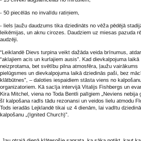
- 50 piecēlās no invalīdu ratiņiem,
- liels ļaužu daudzums tika dziedināts no vēža pēdējā stadij
leikēmijas, un aknu cirozes. Daudziem uz miesas pazuda r
audzēji.
“Leiklandē Dievs turpina veikt dažāda veida brīnumus, atdar
“aklajiem acis un kurlajiem ausis”. Kad dievkalpojuma laikā
neizprotama, bet svētību pilna atmosfēra, ļaužu vairākums
pielūgsmes un dievkalpojuma laikā dziedinās paši, bez mācī
klātbūtnes”, – daloties iespaidiem stāsta viens no kalpošan
organizatoriem. Kā sacīja intervijā Vitalijs Fishbergs un eva
Kira Mitchel, viena no Toda Bentli palīgiem „Neviens nebija g
šī kalpošana radīs tādu rezonansi un veidos lielu atmodu Fl
Tods ieradās Lejklandē tikai uz 4 dienām, lai vadītu dziedi
kalpošanu „(Ignited Church)”.
„Jau otrajā dienā klātesošie saprata, ka sāka notikt, kaut kas