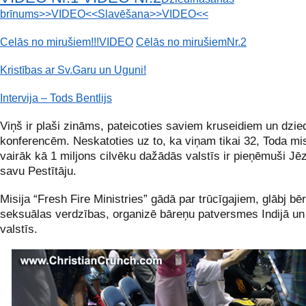
brīnums>>VIDEO<<
Slavēšana>>VIDEO<<
Celās no mirušiem!!!VIDEO
Cēlās no mirušiemNr.2
Kristības ar Sv.Garu un Uguni!
Intervija – Tods Bentlijs
Viņš ir plaši zināms, pateicoties saviem kruseidiem un dzi
konferencēm. Neskatoties uz to, ka viņam tikai 32, Toda mis
vairāk kā 1 miljons cilvēku dažādās valstīs ir pieņēmuši Jē
savu Pestītāju.
Misija “Fresh Fire Ministries” gādā par trūcīgajiem
, glābj bē
seksuālas verdzības, organizē bāreņu patversmes Indijā un
valstīs.