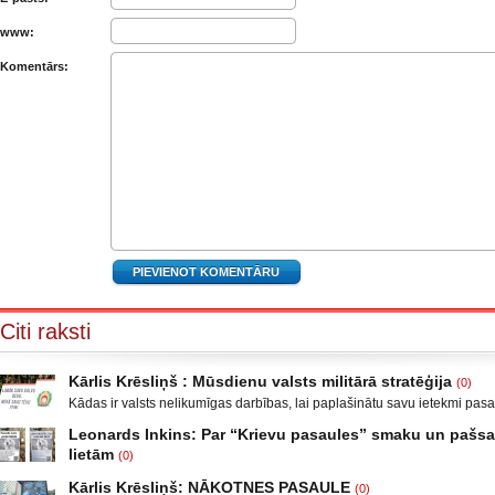
www:
Komentārs:
Citi raksti
Kārlis Krēsliņš : Mūsdienu valsts militārā stratēģija
(0)
Kādas ir valsts nelikumīgas darbības, lai paplašinātu savu ietekmi pas
Moldova, kad sabruka PSRS, Gruzijā, kur bija iekšējais konflikts, miera 
Leonards Inkins: Par “Krievu pasaules” smaku un paš
Krievijas un ar to aizstāvēšanu pamatots iebrukums Gruzijā. Ukrainā a
lietām
(0)
un izveidot militāro konfliktu Doņeckas un Luganskas novados. Vai tas 
Leonards Inkins: Biedrības “Latvietis” biedrs, grāmatu autors: Neizmant
neatgādina to, kā attīstījās notikumi pirms II pasaules kara? Nākamais
Kārlis Krēsliņš: NĀKOTNES PASAULE
(0)