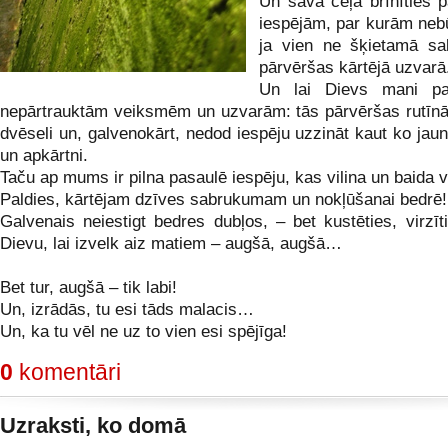
Un savā ceļā brīnīties 
iespējām, par kurām nebū
ja vien ne šķietamā sa
pārvēršas kārtējā uzvarā
Un lai Dievs mani p
nepārtrauktām veiksmēm un uzvarām: tās pārvēršas rutīnā
dvēseli un, galvenokārt, nedod iespēju uzzināt kaut ko jau
un apkārtni.
Taču ap mums ir pilna pasaulē iespēju, kas vilina un baida v
Paldies, kārtējam dzīves sabrukumam un nokļūšanai bedrē!
Galvenais neiestigt bedres dubļos, – bet kustēties, virzīt
Dievu, lai izvelk aiz matiem – augšā, augšā…
Bet tur, augšā – tik labi!
Un, izrādās, tu esi tāds malacis…
Un, ka tu vēl ne uz to vien esi spējīga!
0
komentāri
Uzraksti, ko domā