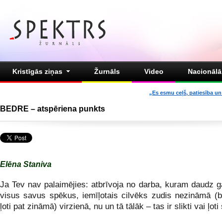
Kristīgās ziņas
Žurnāls
Video
Nacionālā 
„Es esmu ceļš, patiesība un 
BEDRE – atspēriena punkts
Elēna Staniva
Ja Tev nav palaimējies: atbrīvoja no darba, kuram daudz g
visus savus spēkus, iemīļotais cilvēks zudis nezināmā (b
ļoti pat zināmā) virzienā, nu un tā tālāk – tas ir slikti vai ļoti 