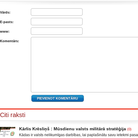
Vārds:
E-pasts:
www:
Komentārs:
Citi raksti
Kārlis Krēsliņš : Mūsdienu valsts militārā stratēģija
(0)
Kādas ir valsts nelikumīgas darbības, lai paplašinātu savu ietekmi pas