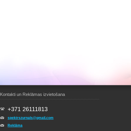
Kontakti un Reklāmas izvietošana
+371 26111813
spektrszurnals@gmail.com
Reklāma