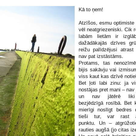
Kā to ņem!
Atzīšos, esmu optimiste
vēl neatgriezeniski. Cik r
labām lietām ir izglā
dažādākajās dzīves grū
reižu palīdzējusi atrast
nav pat izstāstāms.
Protams, tas nenozīm
bijis sakāvju vai izmisu
viss kaut kas dzīvē notie
Bet ļoti labi zinu: ja v
nostājas pret mani – nav
un nav jātērē lik
bezjēdzīgā rosībā. Bet
mierīgi noslīgt bedres 
tieši tur, var rast a
punktu. Un – atgrūžoti
rauties augšā (jo citas iz