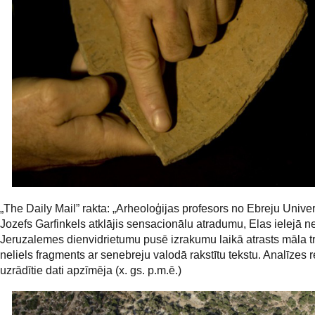
„The Daily Mail” rakta: „Arheoloģijas profesors no Ebreju Univer
Jozefs Garfinkels atklājis sensacionālu atradumu, Elas ielejā n
Jeruzalemes dienvidrietumu pusē izrakumu laikā atrasts māla t
neliels fragments ar senebreju valodā rakstītu tekstu. Analīzes r
uzrādītie dati apzīmēja (x. gs. p.m.ē.)