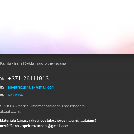
Kontakti un Reklāmas izvietošana
+371 26111813
spektrszurnals@gmail.com
Reklāma
SPEKTRS mērķis - informēt sabiedrību par kristīgām
aktualitātēm.
Materiālu (ziņas, raksti, vēstules, ierosinājumi, jautājumi)
nosūtīšana -
spektrszurnals@gmail.com