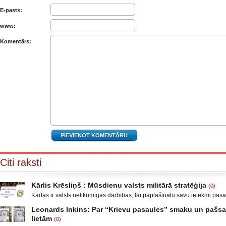
E-pasts:
www:
Komentārs:
Citi raksti
Kārlis Krēsliņš : Mūsdienu valsts militārā stratēģija
(0)
Kādas ir valsts nelikumīgas darbības, lai paplašinātu savu ietekmi pas
Moldova, kad sabruka PSRS, Gruzijā, kur bija iekšējais konflikts, miera 
Leonards Inkins: Par “Krievu pasaules” smaku un paš
Krievijas un ar to aizstāvēšanu pamatots iebrukums Gruzijā. Ukrainā a
lietām
(0)
un izveidot militāro konfliktu Doņeckas un Luganskas novados. Vai tas 