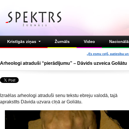
Kristīgās ziņas
Žurnāls
Video
Nacionālā 
„Es esmu ceļš, patiesība un 
Arheologi atraduši “pierādījumu” – Dāvids uzveica Goliātu
Izraēlas arheologi atraduši senu tekstu ebreju valodā, tajā
aprakstīts Dāvida uzvara cīņā ar Goliātu.