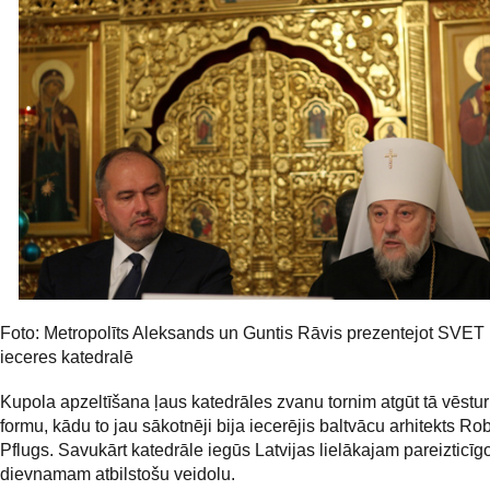
Foto: Metropolīts Aleksands un Guntis Rāvis prezentejot SVET
ieceres katedralē
Kupola apzeltīšana ļaus katedrāles zvanu tornim atgūt tā vēstur
formu, kādu to jau sākotnēji bija iecerējis baltvācu arhitekts Ro
Pflugs. Savukārt katedrāle iegūs Latvijas lielākajam pareizticīg
dievnamam atbilstošu veidolu.