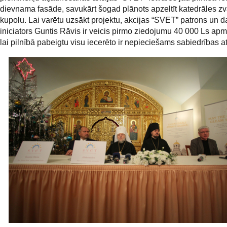
dievnama fasāde, savukārt šogad plānots apzeltīt katedrāles z
kupolu. Lai varētu uzsākt projektu, akcijas “SVET” patrons un d
iniciators Guntis Rāvis ir veicis pirmo ziedojumu 40 000 Ls apm
lai pilnībā pabeigtu visu iecerēto ir nepieciešams sabiedrības at