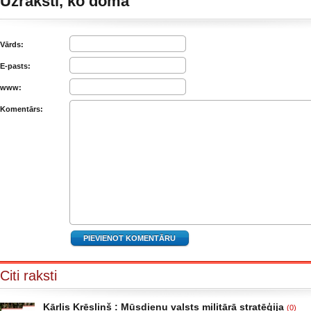
Uzraksti, ko domā
Vārds:
E-pasts:
www:
Komentārs:
Citi raksti
Kārlis Krēsliņš : Mūsdienu valsts militārā stratēģija
(0)