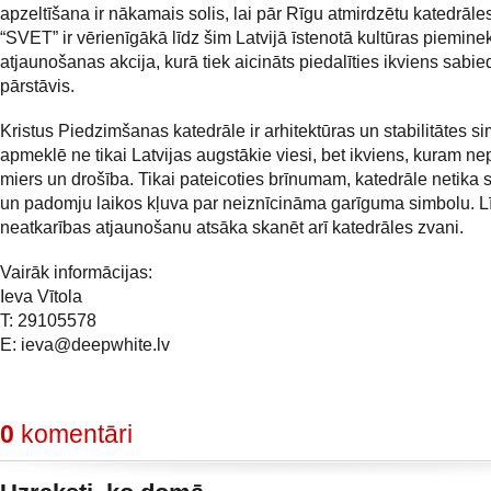
apzeltīšana ir nākamais solis, lai pār Rīgu atmirdzētu katedrāle
“SVET” ir vērienīgākā līdz šim Latvijā īstenotā kultūras piemine
atjaunošanas akcija, kurā tiek aicināts piedalīties ikviens sabie
pārstāvis.
Kristus Piedzimšanas katedrāle ir arhitektūras un stabilitātes si
apmeklē ne tikai Latvijas augstākie viesi, bet ikviens, kuram n
miers un drošība. Tikai pateicoties brīnumam, katedrāle netika 
un padomju laikos kļuva par neiznīcināma garīguma simbolu. L
neatkarības atjaunošanu atsāka skanēt arī katedrāles zvani.
Vairāk informācijas:
Ieva Vītola
T: 29105578
E:
ieva@deepwhite.lv
0
komentāri