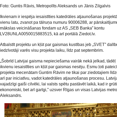
Foto: Guntis Rāvis, Metropolīts Aleksands un Jānis Zilgalvis
Ikvienam ir iespēja iesaistīties katedrāles atjaunošanas projekt
vienu latu, zvanot pa tālruņa numuru 90006288, ar pārskaitījum
mākslas veicināšanas fondam uz AS „SEB Banka” kontu
LV28UNLA0050015883515, kā arī portālā Ziedot.lv.
Atbalstīt projektu un kļūt par gaismas kustības jeb „SVET” dalī
iedzīvotāji varēs visu projekta laiku, līdz pat septembrim.
„Šobrīd Latvijai gaisma nepieciešama vairāk nekā jelkad, tādēļ 
ikvienu iesaistīties un kļūt par gaismas nesēju. Esmu ļoti pateic
projekta mecenātam Guntim Rāvim ne tikai par ziedotajiem līdz
arī par iniciatīvu, vadot katedrāles atjaunošanas procesu. Latvija
vajadzīgi gaiši cilvēki, lai valsts spētu pastāvēt laikā, kad ir grūti
ekonomiski, bet arī garīgi,” uzsver Rīgas un visas Latvijas metro
Aleksandrs.