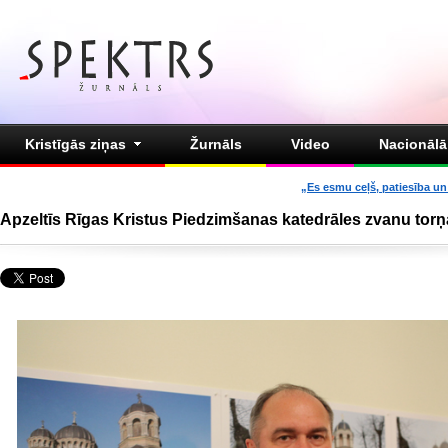
Kristīgās ziņas
Žurnāls
Video
Nacionālā 
„Es esmu ceļš, patiesība un 
Apzeltīs Rīgas Kristus Piedzimšanas katedrāles zvanu tor