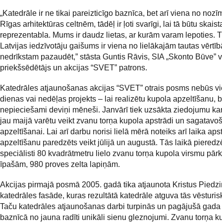
„Katedrāle ir ne tikai pareizticīgo baznīca, bet arī viena no no
Rīgas arhitektūras celtnēm, tādēļ ir ļoti svarīgi, lai tā būtu skais
reprezentabla. Mums ir daudz lietas, ar kurām varam lepoties. T
Latvijas iedzīvotāju gaišums ir viena no lielākajām tautas vērtī
nedrīkstam pazaudēt,” stāsta Guntis Rāvis, SIA „Skonto Būve” 
priekšsēdētājs un akcijas “SVET” patrons.
Katedrāles atjaunošanas akcijas “SVET” otrais posms nebūs v
dienas vai nedēļas projekts – lai realizētu kupola apzeltīšanu, 
nepieciešami deviņi mēneši. Janvārī tiek uzsākta ziedojumu ka
jau maijā varētu veikt zvanu torņa kupola apstrādi un sagatavo
apzeltīšanai. Lai arī darbu norisi lielā mērā noteiks arī laika apst
apzeltīšanu paredzēts veikt jūlijā un augustā. Tās laikā pieredz
speciālisti 80 kvadrātmetru lielo zvanu torņa kupola virsmu pārk
īpašām, 980 proves zelta lapiņām.
Akcijas pirmajā posmā 2005. gadā tika atjaunota Kristus Pied
katedrāles fasāde, kuras rezultātā katedrāle atguva tās vēsturis
Taču katedrāles atjaunošanas darbi turpinās un pagājušā gada
baznīcā no jauna radīti unikāli sienu gleznojumi. Zvanu torņa k