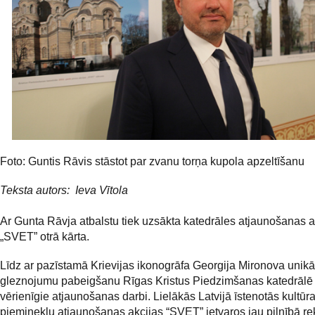
Foto: Guntis Rāvis stāstot par zvanu torņa kupola apzeltīšanu
Teksta autors: Ieva Vītola
Ar Gunta Rāvja atbalstu tiek uzsākta katedrāles atjaunošanas a
„SVET” otrā kārta.
Līdz ar pazīstamā Krievijas ikonogrāfa Georgija Mironova unikā
gleznojumu pabeigšanu Rīgas Kristus Piedzimšanas katedrālē 
vērienīgie atjaunošanas darbi. Lielākās Latvijā īstenotās kultūr
pieminekļu atjaunošanas akcijas “SVET” ietvaros jau pilnībā re