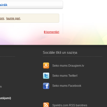
 tā notiek! Tā taču mums pienākas izpildīt visu
vairāk
ības Jēzus tūliņ izkāpa no ūdens,
oni,
ļaunie gari,
0
komentāri
Sociālie tīkli un saziņa
Seko mums Draugiem.lv
Seko mums Twitterī
Seko mums Facebook
ām
autājumi)
Spektrs.com RSS barotnes