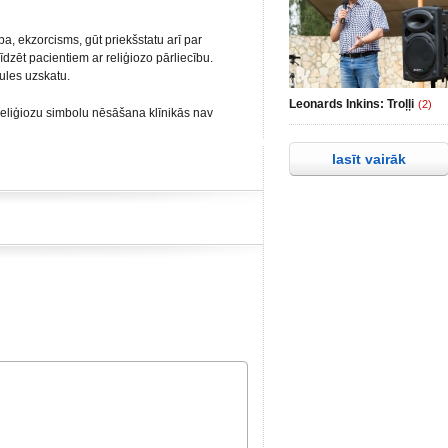
a, ekzorcisms, gūt priekšstatu arī par
ēt pacientiem ar reliģiozo pārliecību.
aules uzskatu.
Leonards Inkins: Troļļi
(2)
ka reliģiozu simbolu nēsāšana klīnikās nav
lasīt vairāk