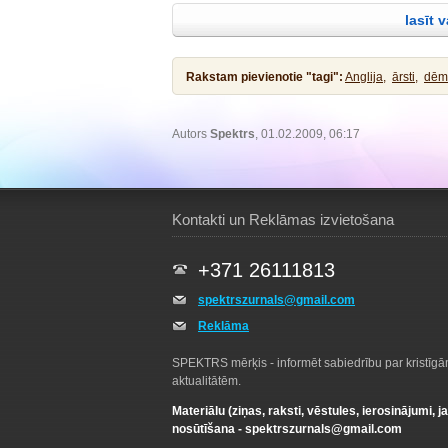
Jēzus atbildēdams sacīja viņam: Lai tas
lasīt 
taisnību! Tad viņš to pieļāva. Pēc krist
Rakstam pievienotie "tagi":
Anglija,
ārsti,
dēm
Autors
Spektrs
, 01.02.2009, 06:17
Kontakti un Reklāmas izvietošana
+371 26111813
spektrszurnals@gmail.com
Reklāma
SPEKTRS mērķis - informēt sabiedrību par kristīg
aktualitātēm.
Materiālu (ziņas, raksti, vēstules, ierosinājumi, j
nosūtīšana -
spektrszurnals@gmail.com