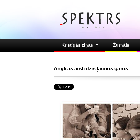
Kristīgās ziņas
Žurnāls
Anglijas ārsti dzīs ļaunos garus..