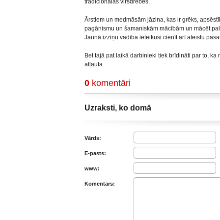
tradicionālās virsdrēbes.
Ārstiem un medmāsām jāzina, kas ir grēks, apsēstīb
pagānismu un šamaniskām mācībām un mācēt palīdz
Jaunā izziņu vadība ieteikusi cienīt arī ateistu pas
Bet tajā pat laikā darbinieki tiek brīdināti par to, 
atļauta.
0
komentāri
Uzraksti, ko domā
Vārds:
E-pasts:
www:
Komentārs: