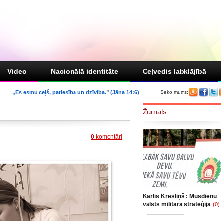
Video
Nacionālā identitāte
Ceļvedis labklājībā
„Es esmu ceļš, patiesība un dzīvība.” (Jāņa 14:6)
Seko mums:
Žurnāls
0
komentāri
Kārlis Krēsliņš : Mūsdienu
valsts militārā stratēģija
(0)