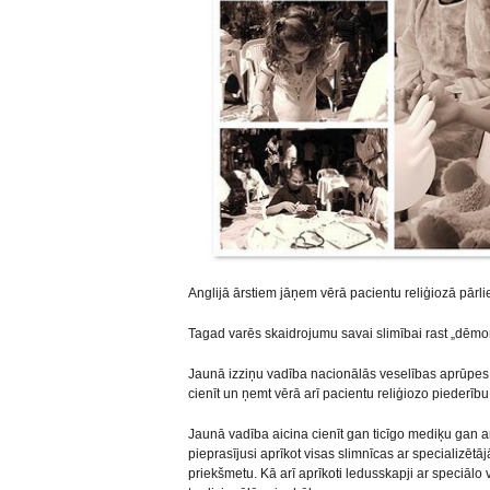
Anglijā ārstiem jāņem vērā pacientu reliģiozā pārli
Tagad varēs skaidrojumu savai slimībai rast „dēm
Jaunā izziņu vadība nacionālās veselības aprūpes 
cienīt un ņemt vērā arī pacientu reliģiozo piederību
Jaunā vadība aicina cienīt gan ticīgo mediķu gan ar
pieprasījusi aprīkot visas slimnīcas ar specializētā
priekšmetu. Kā arī aprīkoti ledusskapji ar speciāl