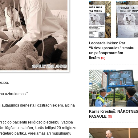
Leonards Inkins: Par
“Krievu pasaules” smaku
un pašsaprotamām
lietām
(0)
ecība.
onu uzbrukumos.”
jautājumos dienesta līdzstrādniekiem, aicina
.
Kārlis Krēsliņš: NĀKOTNE
PASAULE
(0)
ī ticīgo pacientu reliģiozo piederību. Vadība
jām lūgšanu istabām, kurās ietilpst 20 reliģiozo
o veģetāro pārtiku. Pieejamas arī musulmaņu