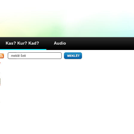
Kas? Kur? Kad?
Audio