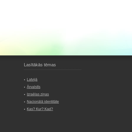
Lasītākās tēmas
Latvijā
Ārvalstīs
Izraēlas ziņas
Nacionālā identitāte
Kas? Kur? Kad?