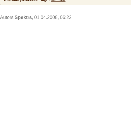
Rakstam pievienotie "tagi":
mīlestība,
Autors
Spektrs
, 01.04.2008, 06:22