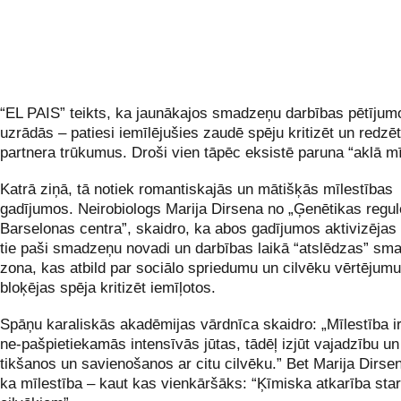
“EL PAIS” teikts, ka jaunākajos smadzeņu darbības pētījum
uzrādās – patiesi iemīlējušies zaudē spēju kritizēt un redzē
partnera trūkumus. Droši vien tāpēc eksistē paruna “aklā mī
Katrā ziņā, tā notiek romantiskajās un mātišķās mīlestības
gadījumos. Neirobiologs Marija Dirsena no „Ģenētikas regu
Barselonas centra”, skaidro, ka abos gadījumos aktivizējas 
tie paši smadzeņu novadi un darbības laikā “atslēdzas” sm
zona, kas atbild par sociālo spriedumu un cilvēku vērtējum
bloķējas spēja kritizēt iemīļotos.
Spāņu karaliskās akadēmijas vārdnīca skaidro: „Mīlestība ir
ne-pašpietiekamās intensīvās jūtas, tādēļ izjūt vajadzību un
tikšanos un savienošanos ar citu cilvēku.” Bet Marija Dirse
ka mīlestība – kaut kas vienkāršāks: “Ķīmiska atkarība sta