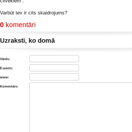
cilvēkiem”.
Varbūt tev ir cits skaidrojums?
0
komentāri
Uzraksti, ko domā
Vārds:
E-pasts:
www:
Komentārs: