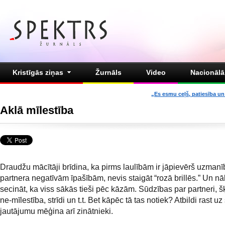
Kristīgās ziņas
Žurnāls
Video
Nacionālā 
„Es esmu ceļš, patiesība un 
Aklā mīlestība
Draudžu mācītāji brīdina, ka pirms laulībām ir jāpievērš uzmanī
partnera negatīvām īpašībām, nevis staigāt “rozā brillēs.” Un n
secināt, ka viss sākās tieši pēc kāzām. Sūdzības par partneri, 
ne-mīlestība, strīdi un t.t. Bet kāpēc tā tas notiek? Atbildi rast uz
jautājumu mēģina arī zinātnieki.