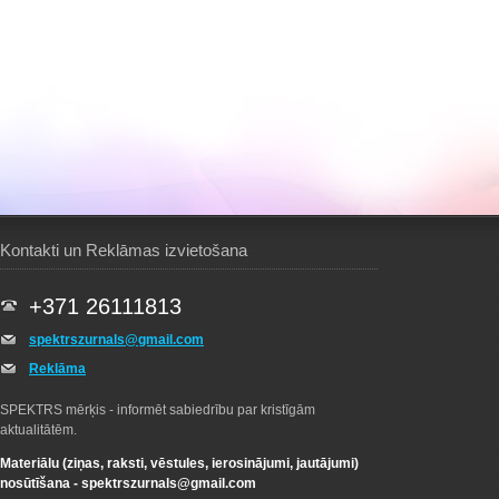
Kontakti un Reklāmas izvietošana
+371 26111813
spektrszurnals@gmail.com
Reklāma
SPEKTRS mērķis - informēt sabiedrību par kristīgām
aktualitātēm.
Materiālu (ziņas, raksti, vēstules, ierosinājumi, jautājumi)
nosūtīšana -
spektrszurnals@gmail.com