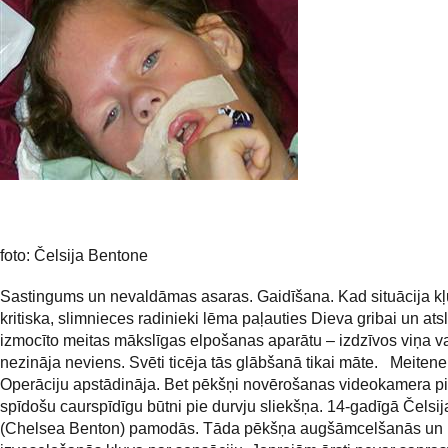
foto: Čelsija Bentone
Sastingums un nevaldāmas asaras. Gaidīšana. Kad situācija k
kritiska, slimnieces radinieki lēma paļauties Dieva gribai un at
izmocīto meitas mākslīgas elpošanas aparātu – izdzīvos viņa va
nezināja neviens. Svēti ticēja tās glābšanā tikai māte. Meitene
Operāciju apstādināja. Bet pēkšņi novērošanas videokamera pi
spīdošu caurspīdīgu būtni pie durvju sliekšņa. 14-gadīgā Čelsi
(Chelsea Benton) pamodās. Tāda pēkšņa augšāmcelšanās un