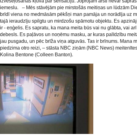
izveseļošanās kļuva par sensāciju. Joprojām ārsti nevar saprast
iemeslu. – Mēs stāvējām pie mirstošās meitiņas un lūdzām Di
brīdī viena no medmāsām pēkšņi man pamāja un norādīja uz mo
tajā ieraudzīju spilgtu un mirdzošu spārnotu objektu. Es apzināj
ir - eņģelis. Es sapratu, ka mana meita būs vai nu glābta, vai ar
debesīs. Es paļāvos un noņēmu masku, ar kuras palīdzību meit
jau pusgadu, un pēc brīža viņa atguvās. Tas ir brīnums. Mana m
piedzima otro reizi, – stāsta NBC ziņām (NBC News) meitenīte
Kolina Bentone (Colleen Banton).