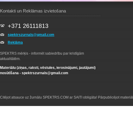
Kontakti un Reklāmas izvietošana
+371 26111813
spektrszurnals@gmail.com
Reklāma
SPEKTRS mērķis - informēt sabiedrību par kristīgām
aktualitātēm.
Materiālu (ziņas, raksti, vēstules, ierosinājumi, jautājumi)
nosūtīšana -
spektrszurnals@gmail.com
Citējot atsauce uz žurnālu SPEKTRS.COM ar SAITI obligāta! Pārpublicējot materiā