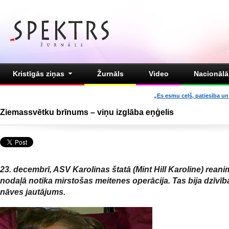
Kristīgās ziņas
Žurnāls
Video
Nacionālā 
„Es esmu ceļš, patiesība un 
Ziemassvētku brīnums – viņu izglāba eņģelis
23. decembrī, ASV Karolinas štatā (Mint Hill Karoline) reani
nodaļā notika mirstošas meitenes operācija. Tas bija dzīvī
nāves jautājums.