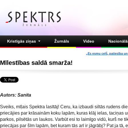
Kristīgās ziņas
Žurnāls
Video
Nacionālā 
„Es esmu ceļš, patiesība un 
Mīlestības saldā smarža!
Autors: Sanita
Sveiks, mīļais Spektra lasītāj! Ceru, ka izbaudi siltās rudens di
priecājies par krāsainām koku lapām, kuras klāj ielas, taciņas u
parkos, pilsētās un laukos. Varbūt esi to laimīgo vidū, kurš ne ti
priecājas par šīm lapām, bet kuram tās arī ir jāgrābj? Pat ja tā, 