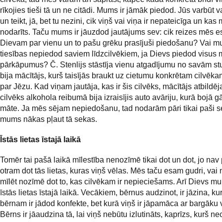
rīkojies tieši tā un ne citādi. Mums ir jāmāk piedod. Jūs varbūt va
un teikt, jā, bet tu nezini, cik viņš vai viņa ir nepateicīga un kas 
nodarīts. Taču mums ir jāuzdod jautājums sev: cik reizes mēs 
Dievam par vienu un to pašu grēku prasījuši piedošanu? Vai m
tiesības nepiedod saviem līdzcilvēkiem, ja Dievs piedod visus
pārkāpumus? Č. Stenlijs stāstīja vienu atgadījumu no savām stu
bija mācītājs, kurš taisījās braukt uz cietumu konkrētam cilvēkam
par Jēzu. Kad viņam jautāja, kas ir šis cilvēks, mācītājs atbildēja
cilvēks alkohola reibumā bija izraisījis auto avāriju, kurā bojā g
māte. Ja mēs sējam nepiedošanu, tad nodarām pāri tikai paši s
mums nākas pļaut tā sekas.
Īstās lietas īstajā laikā
Tomēr tai pašā laikā mīlestība nenozīmē tikai dot un dot, jo nav 
otram dot tās lietas, kuras viņš vēlas. Mēs taču esam gudri, vai
mīlēt nozīmē dot to, kas cilvēkam ir nepieciešams. Arī Dievs 
īstās lietas īstajā laikā. Vecākiem, bērnus audzinot, ir jāzina, kur
bērnam ir jādod konfekte, bet kurā viņš ir jāpamāca ar bargāku 
Bērns ir jāaudzina tā, lai viņš nebūtu izlutināts, kaprīzs, kurš ne