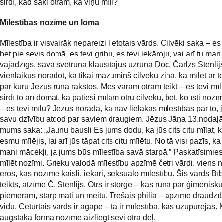
sirdī, kad saki otram, ka viņu mīli?
Mīlestības nozīme un loma
Mīlestība ir visvairāk nepareizi lietotais vārds. Cilvēki saka – es 
bet pie sevis domā, es tevi gribu, es tevi iekāroju, vai arī tu man
vajadzīgs, savā svētrunā klausītājus uzrunā Doc. Čārlzs Stenlij
vienlaikus norādot, ka tikai mazumiņš cilvēku zina, kā mīlēt ar t
par kuru Jēzus runā rakstos. Mēs varam otram teikt – es tevi mī
sirdī to arī domāt, ka patiesi mīlam otru cilvēku, bet, ko īsti nozī
– es tevi mīlu? Jēzus norāda, ka nav lielākas mīlestības par to, 
savu dzīvību atdod par saviem draugiem. Jēzus Jāņa 13.nodaļ
mums saka: „Jaunu bausli Es jums dodu, ka jūs cits citu mīlat, k
esmu mīlējis, lai arī jūs tāpat cits citu mīlētu. No tā visi pazīs, ka
mani mācekļi, ja jums būs mīlestība savā starpā.” Paskatīsimies
mīlēt nozīmi. Grieķu valodā mīlestību apzīmē četri vārdi, viens n
eros, kas nozīmē kaisli, iekāri, seksuālo mīlestību. Šis vārds Bī
teikts, atzīmē Č. Stenlijs. Otrs ir storge – kas runā par ģimenisku
piemēram, starp māti un meitu. Trešais philia – apzīmē draudz
vidū. Ceturtais vārds ir agape – tā ir mīlestība, kas uzupurējas. 
augstākā forma nozīmē aizliegt sevi otra dēļ.