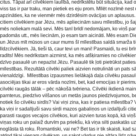
citus. Tāpat arī cilvēkiem laulībā, nedrīkstētu būt situācija, kad 
viss tas ir par traku, man pietiek es eju prom. Mīlēt nozīmē nest
apzināties, ka ne vienmēr mēs dzirdēsim ovācijas un aplausus. A
citiem cilvēkiem par Jēzu, mēs apliecinām savu mīlestību, jo šaj
mēs noliekam malā sevi. Mēs tanī brīdī nedomājam, ko viņš pa
padomās utt., mēs liecinām, jo esam tam aicināti. Mēs esam Di
un Jēzus mīt mūsos un caur mums šī mīlestības saldā smarža tie
līdzcilvēkiem. Jā, tieši tā, caur tevi un mani! Pasmaidi, tu esi brī
radīts! Mēs nedrīkstam aizmirst, ka mēs atšķiramies no cilvēkie
dzīvo pasaulē un nepazīst Jēzu. Pasaulē tik ļoti pietrūkst patie
mīlestības. Rezultātā cilvēki paliek aizvien notrulināti un pats 
vienaldzīgi. Mīlestības izpausmes lielākajā daļa cilvēku pasau
asociējas tikai ar eros vārda nozīmi, bet, kad emocijas ir pierim
cilvēki raugās tālāk – pēc nākošā tvēriena. Cilvēki ikdienā mai
parnterus, piedzīvo vilšanos un metās jaunos piedzīvojumos, be
notiek šo cilvēku sirdīs? Vai viņi zina, kas ir patiesa mīlestība? 
ka viņi ir sadalījuši savu sirdi mazos gabaliņos un izdalījuši cit
parasti raugos vecajos cilvēkos, kuri aizvien turas kopā, kā viņš
viņas roku un palaiž durvīm pa priekšu, kā viņa silti paskatās u
noglāsta tā roku. Romantiski, vai ne? Bet tas ir tik skaisti, kad s
atdod tikai vienam cilvēkam, un sakot vārdus pie altāra līdz nāv