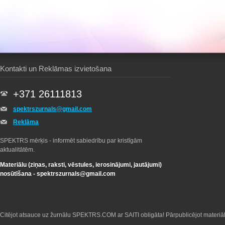
Kontakti un Reklāmas izvietošana
+371 26111813
spektrszurnals@gmail.com
Reklāma
SPEKTRS mērķis - informēt sabiedrību par kristīgām
aktualitātēm.
Materiālu (ziņas, raksti, vēstules, ierosinājumi, jautājumi)
nosūtīšana -
spektrszurnals@gmail.com
Citējot atsauce uz žurnālu SPEKTRS.COM ar SAITI obligāta! Pārpublicējot materiā