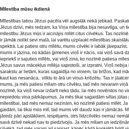
Mīlestība mūsu ikdienā
Mīlestības latiņu Jēzus pacēla vēl augstāk nekā jebkad. Paskat
Jēzus dzīvi, mēs redzam, ka Viņa mīlestība bija nesavtīga, un ti
mīlestību Jēzus mūs ir aicinājis mīlēt citus cilvēkus. Tas nozīm
ir jāmāk nolikt sevi malā, lai varētu uzplaukt mīlestības skaistāk
spektrā. Lai patiesi otru mīlētu, mums cilvēki ir labāk jāiepazīst, 
mums ir jāzina, no kādas ģimenes viņš ir nācis, vai viņš savā d
iepriekš ir sajuties mīlēts, vai viņš zina, ko nozīmē patiesa mīles
Jēzus savus mācekļus mīlēja saprotoši, ar izpratni. Viņš nebija 
sarakstu ar lietām, kuras sagaidīja no viņiem, lai brīžos, kad m
kaut kas nesanāca, vilktu to ārā un viņus kritizētu. Tas ir jāatcer
mums, ja mēs patiesi mīlam otru cilvēku, tad mēs nevaram viņā v
nozīmē, ka viņš nevar izdarīt neko tādu, lai mēs novērstos no v
nepiedotu viņa pārkāpumus. Ja mēs tikai sagaidām siltas jūtas 
mīlestībai, tad mēs nemaz nezinām, ko nozīmē patiesi mīlēt. J
gaidām, lai tikai mūs mīl, tad mums vēl daudz kas ir jāmācās. M
jāredz pāri apstākļiem, iespējams, otrs līdzcilvēks nemaz nemā
savā dzīvē nekad nav to piedzīvojis. Ja mēs mīlam un iedziļin
cilvēkā, tad mēs varam arī saprast, kāpēc kādā konkrētā brīdī vi