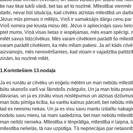
tie nav tikai tukši vārdi, bet tas arī to nozīmē. Mīlestībai vienmē
darbi, nevar būt situācija, kad cilvēks atzīstas mīlestībā un darbi
Jēzus mūs pirmais ir mīlējis, Viņš ir samaksājis dārgu cenu pa
Viņš nomira pie krusta mūsu dēļ. Jēzus ir apliecinājis savu lielo
pret mums. Viņā visas lietas ir iespējamas, mēs esam spēcīgi,
mīlēt savus līdzcilvēkus. Mēs varam cilvēkiem parādīt šo mīlest
varam parādīt cilvēkiem, ka mēs mīlam patiesi. Ja arī kāds cilvē
aizvainojis, mēs nenovēršamies, kad viņam ir vajadzība palīdzī
zinām, ko nozīmē mīlēt.
1.Korintiešiem 13.nodaļa
Ja es runātu ar cilvēku un eņģeļu mēlēm un man nebūtu mīlestī
būtu skanošs varš vai šķindošs zvārgulis. Un ja man būtu pravi
dāvanas, un ja es zinātu visus noslēpumus un atziņas dziļumus
man būtu pilnīga ticība, ka varētu kalnus pārcelt, bet nebūtu mīl
tad es neesmu nekas. Un ja es visu savu mantu izdalītu nabag
nodotu savu mieru, lai mani sadedzina, bet man nebūtu mīlestīb
man nelīdz nenieka. Mīlestība ir lēnprātīga, mīlestība ir laipna, 
mīlestība nelielās, tā nav uzpūtīga. Tā nepriecājas par netaisnīb