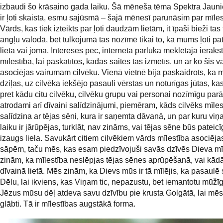
izbaudi šo krāsaino gada laiku.
Šā mēneša tēma Spektra Jauni
ir ļoti skaista, esmu sajūsmā – šajā mēnesī parunāsim par mīles
Vārds, kas tiek izteikts par ļoti daudzām lietām, it īpaši bieži tas t
angļu valodā, bet tulkojumā tas nozīmē tikai to, ka mums ļoti pa
lieta vai joma. Intereses pēc, internetā pārlūka meklētājā ierakst
mīlestība, lai paskatītos, kādas saites tas izmetīs, un ar ko šis v
asociējas vairumam cilvēku. Vienā vietnē bija paskaidrots, ka 
dziļas, uz cilvēka iekšējo pasauli vērstas un noturīgas jūtas, ka
pret kādu citu cilvēku, cilvēku grupu vai personai nozīmīgu parā
atrodami arī dīvaini salīdzinājumi, piemēram, kāds cilvēks mīles
salīdzina ar tējas sēni, kura ir saņemta dāvanā, un par kuru viņ
laiku ir jārūpējas, turklāt, nav zināms, vai tējas sēne būs pateic
izaugs liela. Savukārt citiem cilvēkiem vārds mīlestība asociējas
sāpēm, taču mēs, kas esam piedzīvojuši savās dzīvēs Dieva mīl
zinām, ka mīlestība neslēpjas tējas sēnes aprūpēšanā, vai kādā
dīvainā lietā. Mēs zinām, ka Dievs mūs ir tā mīlējis, ka pasaulē 
Dēlu, lai ikviens, kas Viņam tic, nepazustu, bet iemantotu mūžīg
Jēzus mūsu dēļ atdeva savu dzīvību pie krusta Golgātā, lai mēs 
glābti. Tā ir mīlestības augstākā forma.