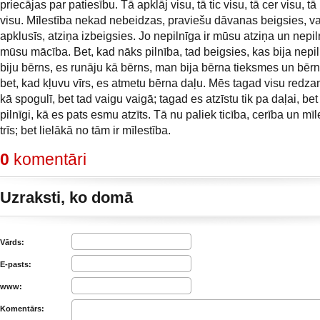
priecājas par patiesību. Tā apklāj visu, tā tic visu, tā cer visu, t
visu. Mīlestība nekad nebeidzas, praviešu dāvanas beigsies, v
apklusīs, atziņa izbeigsies. Jo nepilnīga ir mūsu atziņa un nepil
mūsu mācība. Bet, kad nāks pilnība, tad beigsies, kas bija nepi
biju bērns, es runāju kā bērns, man bija bērna tieksmes un bērn
bet, kad kļuvu vīrs, es atmetu bērna daļu. Mēs tagad visu redza
kā spogulī, bet tad vaigu vaigā; tagad es atzīstu tik pa daļai, bet
pilnīgi, kā es pats esmu atzīts. Tā nu paliek ticība, cerība un mī
trīs; bet lielākā no tām ir mīlestība.
0
komentāri
Uzraksti, ko domā
Vārds:
E-pasts:
www:
Komentārs: