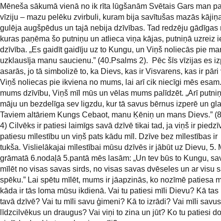
Mēneša sākumā vienā no ik rīta lūgšanām Svētais Gars man pa
vīziju – mazu pelēku zvirbuli, kuram bija savītušas mazās kājiņ
gulēja augšpēdus un tajā nebija dzīvības. Tad redzēju gādīgas 
kuras paņēma šo putniņu un atlieca viņa kājas, putniņā uzreiz 
dzīvība. „Es gaidīt gaidīju uz to Kungu, un Viņš noliecās pie ma
uzklausīja manu saucienu.” (40.Psalms 2). Pēc šīs vīzijas es i
asarās, jo tā simbolizē to, ka Dievs, kas ir Visvarens, kas ir pāri
Viņš noliecas pie ikviena no mums, lai arī cik niecīgi mēs esam
mums dzīvību, Viņš mīl mūs un vēlas mums palīdzēt. „Arī putniņš
māju un bezdelīga sev ligzdu, kur tā savus bērnus izperē un gla
Taviem altāriem Kungs Cebaot, manu Ķēniņ un mans Dievs.” (
4) Cilvēks ir patiesi laimīgs savā dzīvē tikai tad, ja viņš ir piedzī
patiesu mīlestību un viņš pats kādu mīl. Dzīve bez mīlestības ir
tukša. Vislielākajai mīlestībai mūsu dzīvēs ir jābūt uz Dievu, 5.
grāmatā 6.nodaļā 5.pantā mēs lasām: „Un tev būs to Kungu, sa
mīlēt no visas savas sirds, no visas savas dvēseles un ar visu 
spēku.” Lai spētu mīlēt, mums ir jāapzinās, ko nozīmē patiesa m
kāda ir tās loma mūsu ikdienā. Vai tu patiesi mīli Dievu? Kā tas
tavā dzīvē? Vai tu mīli savu ģimeni? Kā to izrādi? Vai mīli savus
līdzcilvēkus un draugus? Vai viņi to zina un jūt? Ko tu patiesi 