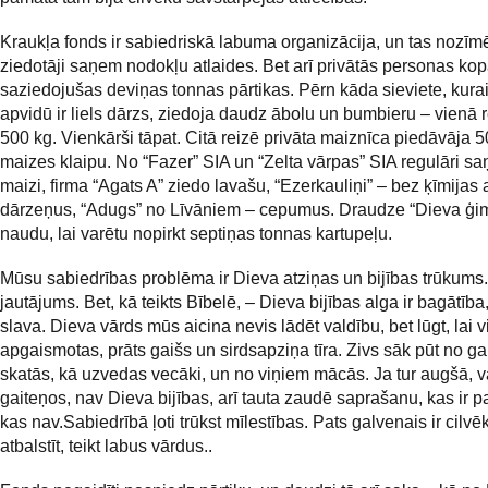
Kraukļa fonds ir sabiedriskā labuma organizācija, un tas nozīm
ziedotāji saņem nodokļu atlaides. Bet arī privātās personas ko
saziedojušas deviņas tonnas pārtikas. Pērn kāda sieviete, kur
apvidū ir liels dārzs, ziedoja daudz ābolu un bumbieru – vienā 
500 kg. Vienkārši tāpat. Citā reizē privāta maiznīca piedāvāja 
maizes klaipu. No “Fazer” SIA un “Zelta vārpas” SIA regulāri 
maizi, firma “Agats A” ziedo lavašu, “Ezerkauliņi” – bez ķīmijas
dārzeņus, “Adugs” no Līvāniem – cepumus. Draudze “Dieva ģi
naudu, lai varētu nopirkt septiņas tonnas kartupeļu.
Mūsu sabiedrības problēma ir Dieva atziņas un bijības trūkums.
jautājums. Bet, kā teikts Bībelē, – Dieva bijības alga ir bagātīb
slava. Dieva vārds mūs aicina nevis lādēt valdību, bet lūgt, lai vi
apgaismotas, prāts gaišs un sirdsapziņa tīra. Zivs sāk pūt no ga
skatās, kā uzvedas vecāki, un no viņiem mācās. Ja tur augšā, v
gaiteņos, nav Dieva bijības, arī tauta zaudē saprašanu, kas ir p
kas nav.Sabiedrībā ļoti trūkst mīlestības. Pats galvenais ir cilvē
atbalstīt, teikt labus vārdus..