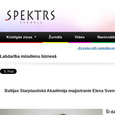
Kristīgās ziņas
Žurnāls
Video
Nacionālā 
„Es esmu ceļš, patiesība un 
Labdarība mūsdienu biznesā
Baltijas Starptautiskā Akadēmija
maģistrante Elena Sven
Šī d