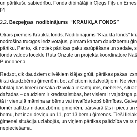
un pārtikušu sabiedrību. Fonda dibinātāji ir Oļegs Fiļs un Ernes
[2]
2.2.
Bezpeļņas nodibinājums “KRAUKĻA FONDS”
Otrais piemērs Kraukļa fonds. Nodibinājums “Kraukļa fonds” krī
nodrošina trūcīgos iedzīvotājus, pirmām kārtām daudzbērnu ģi
pārtiku. Par to, kā notiek pārtikas paku sarūpēšana un sadale, s
fonda valdes locekle Ruta Onzule un projekta koordinatore Natā
Pundonena.
Redzot, cik daudziem cilvēkiem klājas grūti, pārtikas pakas iz
tikai daudzbērnu ģimenēm, bet arī citiem iedzīvotājiem. Ne vie
labklājības līmeni nosaka dzīvokļa iekārtojums, mēbeles, situāci
dažādas – daudziem ir kredītsaistības, bet visiem ir vajadzīga pā
tā ir vientuļā māmiņa ar bērnu vai invalīds kopš bērnības. Galv
tomēr palīdzam daudzbērnu ģimenēm, pārsvarā tās ir piecu un
bērnu, bet ir arī deviņu un 11, pat 13 bērnu ģimenes. Tieši lielāk
ģimenei situācija uzlabojās, un viņiem pārtikas palīdzība vairs 
nepieciešama.