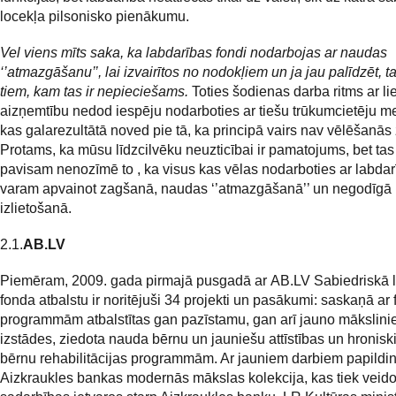
locekļa pilsonisko pienākumu.
Vel viens mīts saka, ka labdarības fondi nodarbojas ar naudas
‘’atmazgāšanu’’, lai izvairītos no nodokļiem un ja jau palīdzēt, t
tiem, kam tas ir nepieciešams.
Toties šodienas darba ritms ar li
aizņemtību nedod iespēju nodarboties ar tiešu trūkumcietēju m
kas galarezultātā noved pie tā, ka principā vairs nav vēlēšanās 
Protams, ka mūsu līdzcilvēku neuzticībai ir pamatojums, bet tas
pavisam nenozīmē to , ka visus kas vēlas nodarboties ar labda
varam apvainot zagšanā, naudas ‘’atmazgāšanā’’ un negodīgā 
izlietošanā.
2.1.
AB.LV
Piemēram, 2009. gada pirmajā pusgadā ar AB.LV Sabiedriskā
fonda atbalstu ir noritējuši 34 projekti un pasākumi: saskaņā ar
programmām atbalstītas gan pazīstamu, gan arī jauno mākslini
izstādes, ziedota nauda bērnu un jauniešu attīstības un hronisk
bērnu rehabilitācijas programmām. Ar jauniem darbiem papildi
Aizkraukles bankas modernās mākslas kolekcija, kas tiek veido