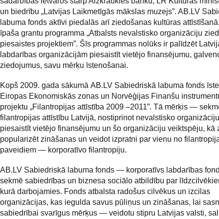
sadarbības ietvaros starp Aizkraukles banku, LR Kultūras minist
un biedrību „Latvijas Laikmetīgās mākslas muzejs”. AB.LV Sabi
labuma fonds aktīvi piedalās arī ziedošanas kultūras attīstīšanā
īpaša grantu programma „Atbalsts nevalstisko organizāciju zie
piesaistes projektiem”. Šīs programmas nolūks ir palīdzēt Latvij
labdarības organizācijām piesaistīt vietējo finansējumu, galven
ziedojumus, savu mērķu īstenošanai.
Kopš 2009. gada sākumā AB.LV Sabiedriskā labuma fonds īst
Eiropas Ekonomiskās zonas un Norvēģijas Finanšu instrumentu
projektu „Filantropijas attīstība 2009 –2011”. Tā mērķis — sekm
filantropijas attīstību Latvijā, nostiprinot nevalstisko organizācij
piesaistīt vietējo finansējumu un šo organizāciju veiktspēju, kā 
popularizēt zināšanas un veidot izpratni par vienu no filantropij
paveidiem — korporatīvo filantropiju.
AB.LV Sabiedriskā labuma fonds — korporatīvs labdarības fond
sekmē sabiedrības un biznesa sociālo atbildību par līdzcilvēkie
kurā darbojamies. Fonds atbalsta radošus cilvēkus un izcilas
organizācijas, kas iegulda savus pūliņus un zināšanas, lai sasn
sabiedrībai svarīgus mērķus — veidotu stipru Latvijas valsti, sa