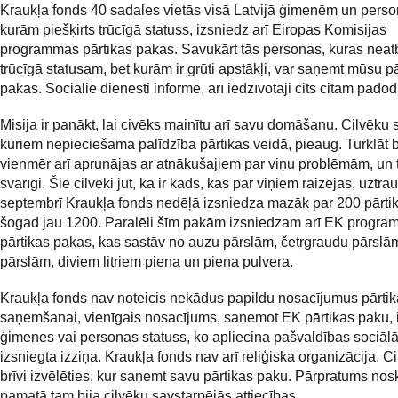
Kraukļa fonds 40 sadales vietās visā Latvijā ģimenēm un pers
kurām piešķirts trūcīgā statuss, izsniedz arī Eiropas Komisijas
programmas pārtikas pakas. Savukārt tās personas, kuras neatb
trūcīgā statusam, bet kurām ir grūti apstākļi, var saņemt mūsu p
pakas. Sociālie dienesti informē, arī iedzīvotāji cits citam padod
Misija ir panākt, lai civēks mainītu arī savu domāšanu. Cilvēku s
kuriem nepieciešama palīdzība pārtikas veidā, pieaug. Turklāt b
vienmēr arī aprunājas ar atnākušajiem par viņu problēmām, un ta
svarīgi. Šie cilvēki jūt, ka ir kāds, kas par viņiem raizējas, uztr
septembrī Kraukļa fonds nedēļā izsniedza mazāk par 200 pārti
šogad jau 1200. Paralēli šīm pakām izsniedzam arī EK progr
pārtikas pakas, kas sastāv no auzu pārslām, četrgraudu pārslām
pārslām, diviem litriem piena un piena pulvera.
Kraukļa fonds nav noteicis nekādus papildu nosacījumus pārti
saņemšanai, vienīgais nosacījums, saņemot EK pārtikas paku, i
ģimenes vai personas statuss, ko apliecina pašvaldības sociāl
izsniegta izziņa. Kraukļa fonds nav arī reliģiska organizācija. Ci
brīvi izvēlēties, kur saņemt savu pārtikas paku. Pārpratums nos
pamatā tam bija cilvēku savstarpējās attiecības.