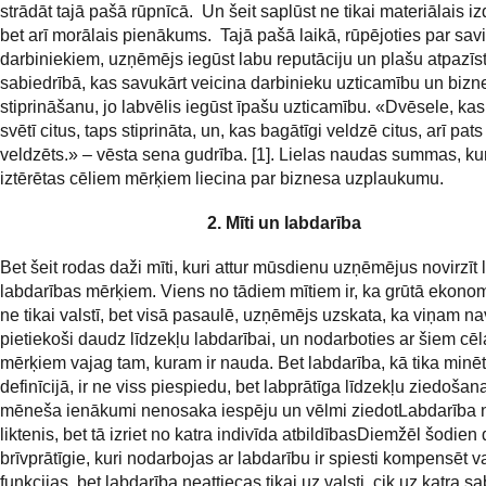
strādāt tajā pašā rūpnīcā. Un šeit saplūst ne tikai materiālais 
bet arī morālais pienākums. Tajā pašā laikā, rūpējoties par sa
darbiniekiem, uzņēmējs iegūst labu reputāciju un plašu atpazī
sabiedrībā, kas savukārt veicina darbinieku uzticamību un bizn
stiprināšanu, jo labvēlis iegūst īpašu uzticamību. «Dvēsele, kas
svētī citus, taps stiprināta, un, kas bagātīgi veldzē citus, arī pats
veldzēts.» – vēsta sena gudrība. [1]. Lielas naudas summas, kur
iztērētas cēliem mērķiem liecina par biznesa uzplaukumu.
2. Mīti un labdarība
Bet šeit rodas daži mīti, kuri attur mūsdienu uzņēmējus novirzīt 
labdarības mērķiem. Viens no tādiem mītiem ir, ka grūtā ekonom
ne tikai valstī, bet visā pasaulē, uzņēmējs uzskata, ka viņam na
pietiekoši daudz līdzekļu labdarībai, un nodarboties ar šiem cē
mērķiem vajag tam, kuram ir nauda. Bet labdarība, kā tika minē
definīcijā, ir ne viss piespiedu, bet labprātīga līdzekļu ziedoša
mēneša ienākumi nenosaka iespēju un vēlmi ziedotLabdarība 
liktenis, bet tā izriet no katra indivīda atbildībasDiemžēl šodien
brīvprātīgie, kuri nodarbojas ar labdarību ir spiesti kompensēt v
funkcijas, bet labdarība neattiecas tikai uz valsti, cik uz katra s