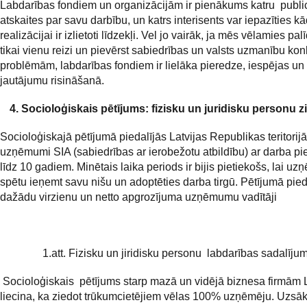
Labdarības fondiem un organizācijām ir pienākums katru publi
atskaites par savu darbību, un katrs interisents var iepazīties 
realizācijai ir izlietoti līdzekļi. Vel jo vairāk, ja mēs vēlamies pal
tikai vienu reizi un pievērst sabiedrības un valsts uzmanību ko
problēmām, labdarības fondiem ir lielāka pieredze, iespējas un 
jautājumu risināšanā.
4.
Socioloģiskais pētījums: fizisku un juridisku personu 
Socioloģiskajā pētījumā piedalījās Latvijas Republikas teritorijā 
uzņēmumi SIA (sabiedrības ar ierobežotu atbildību) ar darba pi
līdz 10 gadiem. Minētais laika periods ir bijis pietiekošs, lai uz
spētu ieņemt savu nišu un adoptēties darba tirgū. Pētījumā pied
dažādu virzienu un netto apgrozījuma uzņēmumu vadītāji
1.att. Fizisku un jiridisku personu labdarības sadalīju
Socioloģiskais pētījums starp mazā un vidējā biznesa firmām L
liecina, ka ziedot trūkumcietējiem vēlas 100% uzņēmēju. Uzsāk