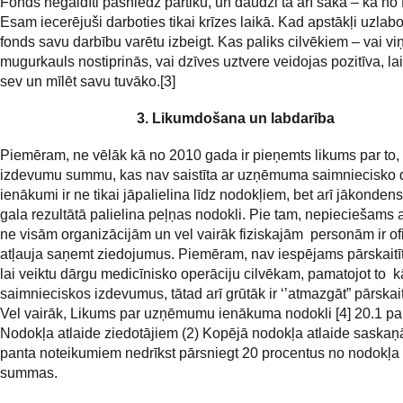
Fonds negaidīti pasniedz pārtiku, un daudzi tā arī saka – kā no
Esam iecerējuši darboties tikai krīzes laikā. Kad apstākļi uzlabo
fonds savu darbību varētu izbeigt. Kas paliks cilvēkiem – vai vi
mugurkauls nostiprinās, vai dzīves uztvere veidojas pozitīva, lai 
sev un mīlēt savu tuvāko.[3]
3. Likumdošana un labdarība
Piemēram, ne vēlāk kā no 2010 gada ir pieņemts likums par to,
izdevumu summu, kas nav saistīta ar uzņēmuma saimniecisko 
ienākumi ir ne tikai jāpalielina līdz nodokļiem, bet arī jākonden
gala rezultātā palielina peļņas nodokli. Pie tam, nepieciešams a
ne visām organizācijām un vel vairāk fiziskajām personām ir of
atļauja saņemt ziedojumus. Piemēram, nav iespējams pārskaitīt
lai veiktu dārgu medicīnisko operāciju cilvēkam, pamatojot to k
saimnieciskos izdevumus, tātad arī grūtāk ir ‘’atmazgāt” pārskai
Vel vairāk, Likums par uzņēmumu ienākuma nodokli [4] 20.1 pa
Nodokļa atlaide ziedotājiem (2) Kopējā nodokļa atlaide saskaņ
panta noteikumiem nedrīkst pārsniegt 20 procentus no nodokļa
summas.