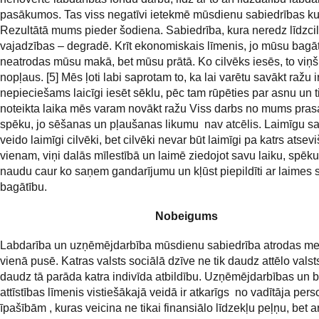
pasākumos. Tas viss negatīvi ietekmē mūsdienu sabiedrības kul
Rezultātā mums pieder šodiena. Sabiedrība, kura neredz līdzci
vajadzības – degradē. Krīt ekonomiskais līmenis, jo mūsu bagā
neatrodas mūsu makā, bet mūsu prātā. Ko cilvēks iesēs, to viņš 
nopļaus. [5] Mēs ļoti labi saprotam to, ka lai varētu savākt ražu i
nepieciešams laicīgi iesēt sēklu, pēc tam rūpēties par asnu un t
noteikta laika mēs varam novākt ražu Viss darbs no mums prasa
spēku, jo sēšanas un pļaušanas likumu nav atcēlis. Laimīgu s
veido laimīgi cilvēki, bet cilvēki nevar būt laimīgi pa katrs atsevi
vienam, viņi dalās mīlestībā un laimē ziedojot savu laiku, spēk
naudu caur ko saņem gandarījumu un kļūst piepildīti ar laimes 
bagātību.
Nobeigums
Labdarība un uzņēmējdarbība mūsdienu sabiedrība atrodas m
vienā pusē. Katras valsts sociālā dzīve ne tik daudz attēlo valst
daudz tā parāda katra indivīda atbildību. Uzņēmējdarbības un 
attīstības līmenis vistiešākajā veidā ir atkarīgs no vadītāja per
īpašībām , kuras veicina ne tikai finansiālo līdzekļu peļņu, bet a