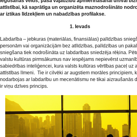
iegūšanas veids; paša vajadzību apmierināšanai un/vai bi
attīstībai, kā saprātīga un organizēta maznodrošināto nod
ar iztikas līdzekļiem un nabadzības profilakse.
1. Ievads
Labdarība – jebkuras (materiālas, finansiālas) palīdzības snie
personām vai organizācijām bez atlīdzības, palīdzības un pak
sniegšana tiek nodrošināta uz labdarības sniedzēja rēķina. Pē
valstu kultūras pirmsākumus nav iespējams nepievērst uzmanī
sabiedrības inteliģencei, kura valsts kultūras vērtības paceļ uz
attīstības līmeni. Tie ir cilvēki ar augstiem morāles principiem, k
nodarbojas ar labdarību un mecenātismu ne tikai aizraušanās dē
ir viņu dzīves princips.