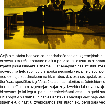
Ceļš pie labdarības ved caur nodarbošanos ar uzņēmējdarbību
biznesu. Un tieši labdarība bieži ir palīdzējusi attīstīt un stiprinā
Izpētot pasaulslavenu uzņēmēju uzņēmējdarbības attīstību mē
novērot, ka lielu rūpnīcu un fabriku īpašnieki veica lielu sociālo
nodrošināja strādniekiem ne tikai labus dzīvošanas apstākļus, b
ēdnīcas, speciālas izglītības ēkas un sanatorijas strādniekiem 
bērniem. Gudram uzņēmējam vajadzēja izveidot labus apstākļ
biznesam, jo lai iegūtu peļņu ir nepieciešami veseli un gudri str
Uzlabojot viņu darba un dzīves apstākļus vadītājs veicināja ves
strādnieku dinastiju izveidošanos, kur strādnieku bērni gāja v