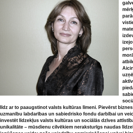
galv
mērķ
parā
vist
mate
izde
izejo
pers
morā
atbil
Aici
uzņ
aktīv
pieda
sabi
soci
līdz ar to paaugstinot valsts kultūras līmeni. Pievērst bizn
uzmanību labdarības un sabiedrisko fondu darbībai un veic
investēt līdzekļus valsts kultūras un sociālās dzīves attīstīb
unikalitāte – mūsdienu cilvēkiem neraksturīgs naudas līdze