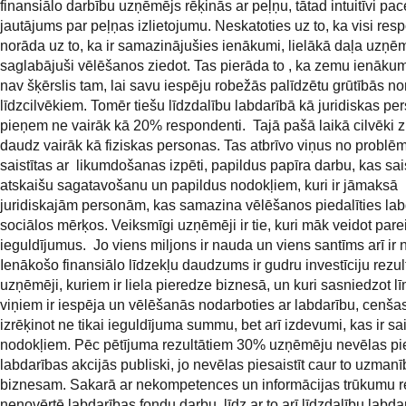
finansiālo darbību uzņēmējs rēķinās ar peļņu, tātad intuitīvi pac
jautājums par peļņas izlietojumu. Neskatoties uz to, ka visi res
norāda uz to, ka ir samazinājušies ienākumi, lielākā daļa uzņēm
saglabājuši vēlēšanos ziedot. Tas pierāda to , ka zemu ienāku
nav šķērslis tam, lai savu iespēju robežās palīdzētu grūtībās 
līdzcilvēkiem. Tomēr tiešu līdzdalību labdarībā kā juridiskas pe
pieņem ne vairāk kā 20% respondenti. Tajā pašā laikā cilvēki 
daudz vairāk kā fiziskas personas. Tas atbrīvo viņus no problē
saistītas ar likumdošanas izpēti, papildus papīra darbu, kas sais
atskaišu sagatavošanu un papildus nodokļiem, kuri ir jāmaksā
juridiskajām personām, kas samazina vēlēšanos piedalīties la
sociālos mērķos. Veiksmīgi uzņēmēji ir tie, kuri māk veidot par
ieguldījumus. Jo viens miljons ir nauda un viens santīms arī ir
Ienākošo finansiālo līdzekļu daudzums ir gudru investīciju rezul
uzņēmēji, kuriem ir liela pieredze biznesā, un kuri sasniedzot l
viņiem ir iespēja un vēlēšanās nodarboties ar labdarību, cenšas 
izrēķinot ne tikai ieguldījuma summu, bet arī izdevumi, kas ir sais
nodokļiem. Pēc pētījuma rezultātiem 30% uzņēmēju nevēlas pie
labdarības akcijās publiski, jo nevēlas piesaistīt caur to uzma
biznesam. Sakarā ar nekompetences un informācijas trūkumu 
nenovērtē labdarības fondu darbu, līdz ar to arī līdzdalību labda