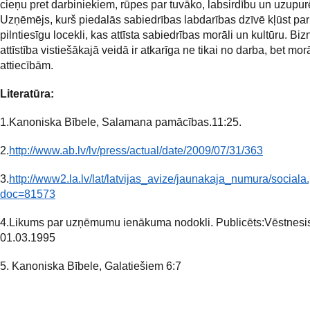
cieņu pret darbiniekiem, rūpes par tuvāko, labsirdību un uzupu
Uzņēmējs, kurš piedalās sabiedrības labdarības dzīvē kļūst par
pilntiesīgu locekli, kas attīsta sabiedrības morāli un kultūru. Bi
attīstība vistiešākajā veidā ir atkarīga ne tikai no darba, bet mo
attiecībām.
Literatūra:
1.Kanoniska Bībele, Salamana pamācības.11:25.
2.
http://www.ab.lv/lv/press/actual/date/2009/07/31/363
3.
http://www2.la.lv/lat/latvijas_avize/jaunakaja_numura/sociala.
doc=81573
4.Likums par uzņēmumu ienākuma nodokli. Publicēts:Vēstnesi
01.03.1995
5. Kanoniska Bībele, Galatiešiem 6:7