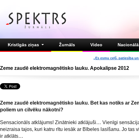
Kristīgās ziņas
Žurnāls
Video
Nacionālā 
„Es esmu ceļš, patiesība un 
Zeme zaudē elektromagnētisko lauku. Apokalipse 2012
Zeme zaudē elektromagnētisko lauku. Bet kas notiks ar Z
poliem un cilvēku nākotni?
Sensacionāls atklājums! Zinātnieki atklājuši… Vienīgi sensācij
neizraisa tajos, kuri katru rītu iesāk ar Bībeles lasīšanu. Jo tas 
ir atklāts…