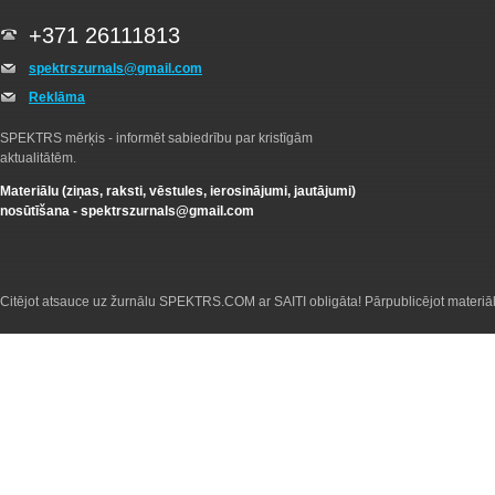
+371 26111813
spektrszurnals@gmail.com
Reklāma
SPEKTRS mērķis - informēt sabiedrību par kristīgām
aktualitātēm.
Materiālu (ziņas, raksti, vēstules, ierosinājumi, jautājumi)
nosūtīšana -
spektrszurnals@gmail.com
Citējot atsauce uz žurnālu SPEKTRS.COM ar SAITI obligāta! Pārpublicējot materiā