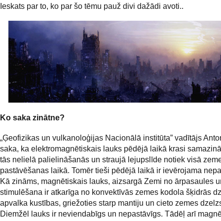
Ieskats par to, ko par šo tēmu pauž divi dažādi avoti..
Ko saka zinātne?
„Ģeofizikas un vulkanoloģijas Nacionālā institūta” vadītājs Ant
saka, ka elektromagnētiskais lauks pēdējā laikā krasi samazinā
tās nelielā palielināšanās un straujā lejupslīde notiek visā zem
pastāvēšanas laikā. Tomēr tieši pēdējā laikā ir ievērojama nepa
Kā zināms, magnētiskais lauks, aizsargā Zemi no ārpasaules u
stimulēšana ir atkarīga no konvektīvās zemes kodola šķidrās d
apvalka kustības, griežoties starp mantiju un cieto zemes dzelz
Diemžēl lauks ir neviendabīgs un nepastāvīgs. Tādēļ arī magnēt