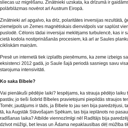
sliecas uz migrēšanu. Zinātnieki uzskata, ka drīzumā ir gaidām
polārblāzmas novērot arī Austrum Eiropā.
Zinātnieki arī apgalvo, ka drīz, polaritātes inversijas rezultātā, ģ
ziemeļpols un Zemes magnētiskais dienvidpols var saplūst vie
puslodē. Cēlonis tādai inversijai meklējams turbulencē, kas ir sa
cietā kodola nostiprināšanās procesiem, kā arī ar Saules plan
cikliskām maiņām.
Presē un internetā tiek izplatīts pieņēmums, ka zeme izbeigs s
eksistenci 2012 gadā, jo Saule šajā periodā sasniegs savu vis
starojuma intensivitāti.
Ko saka Bībele?
Vai pienākuši pēdējie laiki? Iespējams, ka strauja pēdējo laiku
pastāv, jo tieši šobrīd Bībeles pravietojumi piepildās straujos t
Tomēr, jautājums ir tāds, ja Bībele to jau sen bija paredzējusi, 
tā, ka Augstāk Stāvošajam Spēkam, tas bija ieplānots no pasau
radīšanas laika? Atbilde viennozīmīgi nē! Radītājs bija paredzēj
dzīvot mūžīgi, bet Ievas un Ādama nepaklausības dēļ mūžība ti