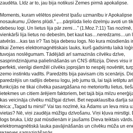
zaudēta. Līdz ar to, jau bija notikusi Zemes pirmā apokalipse.
Moments, kuram vēlētos pievērst īpašu uzmanību ir Apokalipse
nosaukumu „Ūdens plūdi.” „…pārplūda lielo dzelmju avoti un tik
debesu logi. Un lietus lija pār zemi…” (1.Moz.7:11) Tas nozīmē,
vienkārši lija lietus no debesīm, bet kaut kas…neredzams…un l
atvērās…kas tas ir? Tas bija debesu logs. No kura mūsdienās ir 
tikai Zemes elektromagnētiskais lauks, kurš gadsimtu laikā loģi
tuvojas noslēgumam. Tādējādi arī samazinās cilvēku dzīve,
sasprindzinājuma palielināšanās un CNS difūzija. Dievs visu ir 
perfekti, vienīgi diemžēl cilvēks joprojām to nespēj novērtēt, tur
zemo instinktu vadīts. Paredzēts bija pavisam cits scenārijs. Di
paredzējis un radījis debesu logu, jeb jumu tā, lai tajā ietilptu ar
funkcijās ne tikai cilvēka pasargāšana no metoriorītu lietus, tie
ietekmes un citiem ārējiem faktoriem, bet tajā bija milzu enerģij
kas veicināja cilvēku mūžīgai dzīvei. Bet nepaklausība darīja s
teica: „Tagad tu mirsi!” Vai tas nozīmē, ka Ādams un Ieva mira u
vietas? Nē, viņi zaudēja mūžīgu dzīvošanu. Viņi kļuva mirstīgi
logs bruka. Līdz pat mūsdienām ir jaušams Dieva teiktais vārd
elektromagnētiskā lauka pavājināšanās un cilvēku mūža un ene
rezerves samazināšanās.