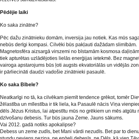
Pēdējie laiki
Ko saka zinātne?
Pēc dažu zinātnieku domām, inversija jau notiek. Kas mūs sag
nebūs derīgi kompasi. Cilvēki būs pakļauti dažādam slimībām.
Magnetosfēra aizsargā virszemi no bīstamām kosmosa daļiņām
tiek apturētas uzlādējoties lielās enerģijas ietekmē. Bez magne
vairoga apstarojums būs ļoti augsts ekvatoriālās un vidējās zon
ir pārliecināti daudzi vadošie zinātnieki pasaulē.
Ko saka Bībele?
Neatkarīgi no tā, ka cilvēkam piemīt tendence grēkot, tomēr Di
žēlastība un mīlestība ir tik liela, ka Pasaulē nācis Viņa vienpi
dēls Jēzus Kristus, lai atpestītu mūs no grēkiem un mēs atgūtu
dzīvošanu debesis. Tur būs jauna Zeme. Jauns sākums.
Vai 2012. gadā notiks apokalipse?
Debess un zeme zudīs, bet Mani vārdi nezudīs. Bet par to dienu
stundu neviens nezina, ne eņģeļi debesīs, ne Dēls, kā vien Tēv