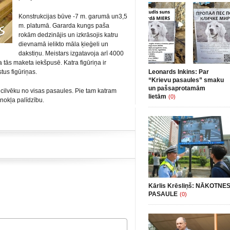
Konstrukcijas būve -7 m. garumā un3,5
m. platumā. Gararda kungs paša
rokām dedzinājis un izkrāsojis katru
dievnamā ielikto māla ķieģeli un
dakstiņu. Meistars izgatavoja arī 4000
a tās maketa iekšpusē. Katra figūriņa ir
tus figūriņas.
Leonards Inkins: Par
“Krievu pasaules” smaku
un pašsaprotamām
 cilvēku no visas pasaules. Pie tam katram
lietām
(0)
inokļa palīdzību.
Kārlis Krēsliņš: NĀKOTNE
PASAULE
(0)