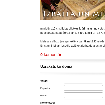
miniatūru15 cm. lielas cilvēku figūriņas un novietoj
neatkārtojama apģērba ziņā. Starp tām ir arī 32 Kris
Meistara dārzu jau apmeklēja vairāk nekā tūkstošs
tūristam ir bijusi iespēja aplūkot darba detaļas ar b
0
komentāri
Uzraksti, ko domā
Vārds:
E-pasts:
www:
Komentārs: