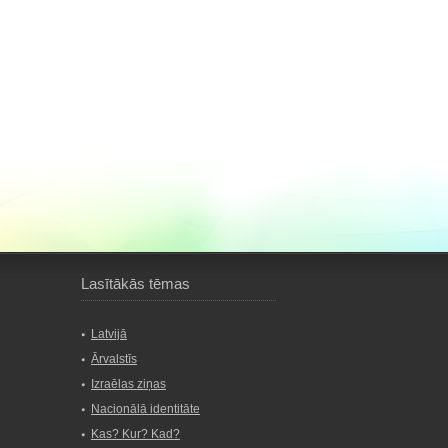
Lasītākās tēmas
Latvijā
Ārvalstīs
Izraēlas ziņas
Nacionālā identitāte
Kas? Kur? Kad?