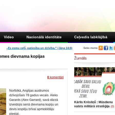
Video
Nacionālā identitāte
Ceļvedis labklājībā
„Es esmu ceļš, patiesība un dzīvība.” (Jāņa 14:6)
Seko mums:
alemes dievnama kopijas
Žurnāls
0
komentāri
Norfolkā, Anglijas austrumos
dzīvojošais 78 gadus vecais Aleks
Garards (Alex Garrard), savā dārzā
Kārlis Krēsliņš : Mūsdienu
izveidojis senā dievnama kopiju un
valsts militārā stratēģija
(0)
devis iespēju brīvai apmeklētāju
pieejai.