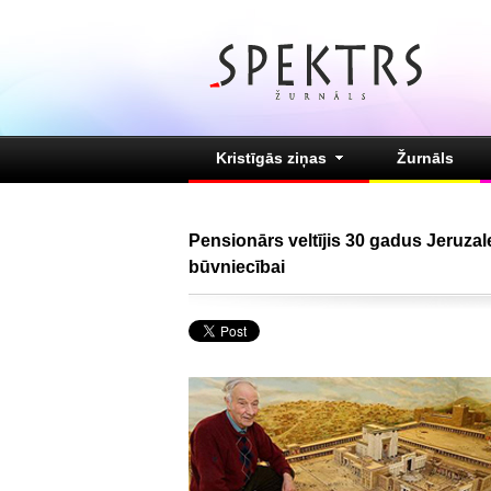
Kristīgās ziņas
Žurnāls
Pensionārs veltījis 30 gadus Jeruz
būvniecībai