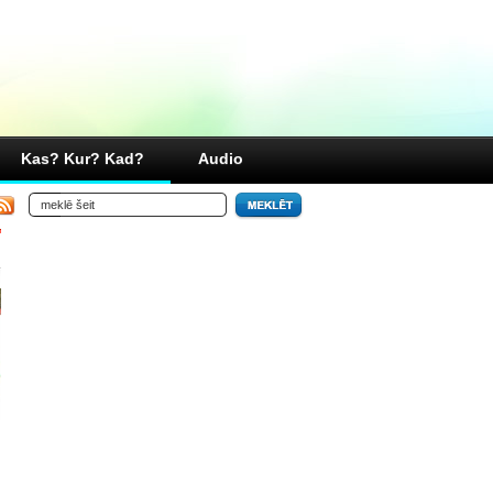
Kas? Kur? Kad?
Audio