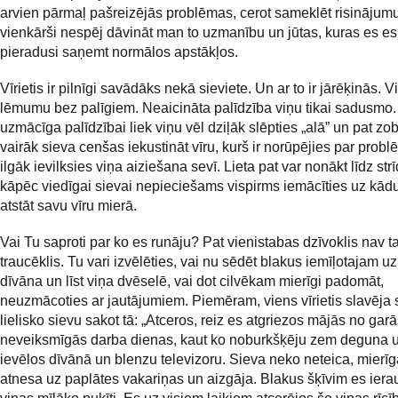
arvien pārmaļ pašreizējās problēmas, cerot sameklēt risinājumu
vienkārši nespēj dāvināt man to uzmanību un jūtas, kuras es e
pieradusi saņemt normālos apstākļos.
Vīrietis ir pilnīgi savādāks nekā sieviete. Un ar to ir jārēķinās. 
lēmumu bez palīgiem. Neaicināta palīdzība viņu tikai sadusmo. 
uzmācīga palīdzībai liek viņu vēl dziļāk slēpties „alā” un pat zob
vairāk sieva cenšas iekustināt vīru, kurš ir norūpējies par probl
ilgāk ievilksies viņa aiziešana sevī. Lieta pat var nonākt līdz str
kāpēc viedīgai sievai nepieciešams vispirms iemācīties uz kādu
atstāt savu vīru mierā.
Vai Tu saproti par ko es runāju? Pat vienistabas dzīvoklis nav 
traucēklis. Tu vari izvēlēties, vai nu sēdēt blakus iemīļotajam u
dīvāna un līst viņa dvēselē, vai dot cilvēkam mierīgi padomāt,
neuzmācoties ar jautājumiem. Piemēram, viens vīrietis slavēja
lielisko sievu sakot tā: „Atceros, reiz es atgriezos mājās no gar
neveiksmīgās darba dienas, kaut ko noburkšķēju zem deguna un
ievēlos dīvānā un blenzu televizoru. Sieva neko neteica, mierī
atnesa uz paplātes vakariņas un aizgāja. Blakus šķīvim es iera