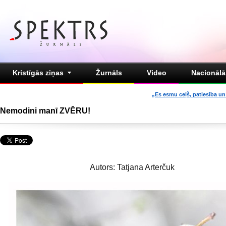
Kristīgās ziņas
Žurnāls
Video
Nacionālā 
„Es esmu ceļš, patiesība un 
Nemodini manī ZVĒRU!
Autors: Tatjana Arterčuk