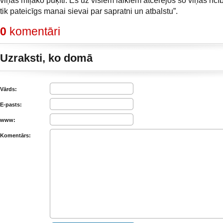
viņas mīļāko puķīti. Es uz visiem laikiem atcerējos šo viņas rīc
tik pateicīgs manai sievai par sapratni un atbalstu”.
0
komentāri
Uzraksti, ko domā
Vārds:
E-pasts:
www:
Komentārs: