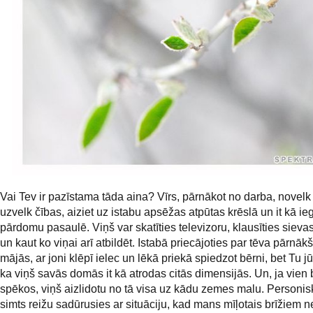
Vai Tev ir pazīstama tāda aina? Vīrs, pārnākot no darba, novelk
uzvelk čības, aiziet uz istabu apsēžas atpūtas krēslā un it kā ie
pārdomu pasaulē. Viņš var skatīties televizoru, klausīties sievas
un kaut ko viņai arī atbildēt. Istabā priecājoties par tēva pārnāk
mājās, ar joni klēpī ielec un lēkā priekā spiedzot bērni, bet Tu jū
ka viņš savās domās it kā atrodas citās dimensijās. Un, ja vien 
spēkos, viņš aizlidotu no tā visa uz kādu zemes malu. Personi
simts reižu sadūrusies ar situāciju, kad mans mīļotais brīžiem 