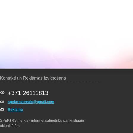
Kontakti un Reklāmas izvietošana
+371 26111813
spektrszurnals@gmail.com
Reklāma
SPEKTRS mērķis - informēt sabiedrību par kristīgām
aktualitātēm.