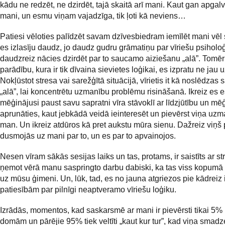
kādu ne redzēt, ne dzirdēt, tajā skaitā arī mani. Kaut gan apgalv
mani, un esmu viņam vajadzīga, tik ļoti kā neviens…
Patiesi vēloties palīdzēt savam dzīvesbiedram iemīlēt mani vēl
es izlasīju daudz, jo daudz gudru grāmatiņu par vīriešu psiholoģ
daudzreiz nācies dzirdēt par to saucamo aiziešanu „alā”. Tomēr 
parādību, kura ir tik dīvaina sievietes loģikai, es izpratu ne jau u
Nokļūstot stresa vai sarežģītā situācijā, vīrietis it kā noslēdzas 
„alā”, lai koncentrētu uzmanību problēmu risināšanā. Ikreiz es
mēģinājusi paust savu sapratni vīra stāvoklī ar līdzjūtību un mē
aprunāties, kaut jebkādā veidā ieinteresēt un pievērst viņa uzm
man. Un ikreiz atdūros kā pret aukstu mūra sienu. Dažreiz viņš 
dusmojās uz mani par to, un es par to apvainojos.
Nesen vīram sākās sesijas laiks un tas, protams, ir saistīts ar str
ņemot vērā manu saspringto darbu dabiski, ka tas viss kopumā 
uz mūsu ģimeni. Un, lūk, tad, es no jauna atgriezos pie kādreiz 
patiesībām par pilnīgi neaptveramo vīriešu loģiku.
Izrādās, momentos, kad saskarsmē ar mani ir pievērsti tikai 5%
domām un pārējie 95% tiek veltīti „kaut kur tur”, kad viņa smad