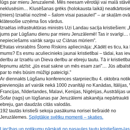
lūgs par mieru Jeruzalemē. Mēs neesam vērotāji vai malā stāvē
neklusēsim… Klusēšanas grēks (holokausta laikā) neatkārtos
(miers) Izraēlai nozīmē – šalom visai pasaulei!” – ar skaļām ov
klātesošie uzņēma šos vārdus.
Izraēlas infrastruktūras ministrs Uzi Landau sacīja kristiešiem: 
jums par Lūgšanu dienu par mieru Jeruzālemē! Tas ir svarīgi
nepieciešams vairāk sargu uz Ciānas mūriem”.
Efratas virsrabīns Šlomo Riskins apliecināja: „Kādēļ es ticu, ka 
mums? Es esmu aculiecinieks jaunai kristietībai – tādai, kas ie
derību ar Izraēlu un Dieva derību ar ebreju tautu. Tā ir kristietīb
lepnumu atzīst: „jūs esat sakne un mēs esam zari”… Jūs atbals
par to mēs būsim mūžīgi pateicīgi.”
Ar diennakts Lūgšanu konferences starpniecību 4. oktobra not
pievienojās arī vairāk nekā 1000 zvanītāji no Kanādas, Itālijas, 
Francijas, Nīderlandes, Malavi, Kenijas, Nigērijas, Austrālijas 
Šofar (rags) un lūgšanas par Jeruzālemi atskanēja nepārtraukti
ebreju, gan daudzās citās valodās.
192 tautās kristieši sekoja pasākuma norisei tiešraidē no
Jeruzālemes.
Spilgtākie svētku momenti – skaties.
Liecības un notikumu pārskati no pasaules tautu kristiešiem-lasi