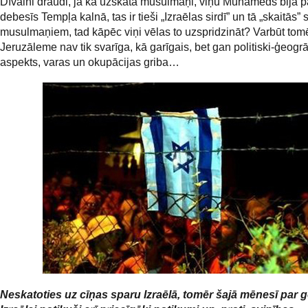
Dīvaini draudi, ja kā uzskata musulmaņi, viņu Muhameds bija p
debesīs Tempļa kalnā, tas ir tieši „Izraēlas sirdī” un tā „skaitās” 
musulmaņiem, tad kāpēc viņi vēlas to uzspridzināt? Varbūt tom
Jeruzāleme nav tik svarīga, kā garīgais, bet gan politiski-ģeogrā
aspekts, varas un okupācijas griba…
Neskatoties uz cīņas sparu Izraēlā, tomēr šajā mēnesī par 