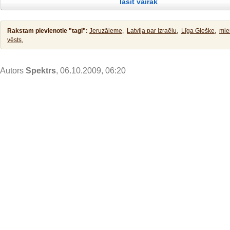
lasīt vairāk
taisnību! Tad viņš to pieļāva. Pēc kristības Jēzus tūliņ izkāpa no ūdens,
Rakstam pievienotie "tagi":
Jeruzāleme,
Latvija par Izraēlu,
Līga Gleške,
mie
vēsts,
Autors
Spektrs
, 06.10.2009, 06:20