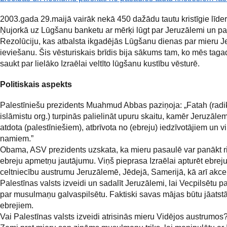
2003.gada 29.maijā vairāk nekā 450 dažādu tautu kristīgie līder
Ņujorkā uz Lūgšanu banketu ar mērķi lūgt par Jeruzālemi un par
Rezolūciju, kas atbalsta ikgadējās Lūgšanu dienas par mieru 
ieviešanu. Šis vēsturiskais brīdis bija sākums tam, ko mēs tag
saukt par lielāko Izraēlai veltīto lūgšanu kustību vēsturē.
Politiskais aspekts
Palestīniešu prezidents Muahmud Abbas paziņoja: „Fatah (radi
islāmistu org.) turpinās palielināt upuru skaitu, kamēr Jeruzāle
atdota (palestīniešiem), atbrīvota no (ebreju) iedzīvotājiem un v
namiem.”
Obama, ASV prezidents uzskata, ka mieru pasaulē var panākt ri
ebreju apmetņu jautājumu. Viņš pieprasa Izraēlai apturēt ebre
celtniecību austrumu Jeruzālemē, Jēdejā, Samerijā, kā arī akce
Palestīnas valsts izveidi un sadalīt Jeruzālemi, lai Vecpilsētu p
par musulmaņu galvaspilsētu. Faktiski savas mājas būtu jāatst
ebrejiem.
Vai Palestīnas valsts izveidi atrisinās mieru Vidējos austrumo