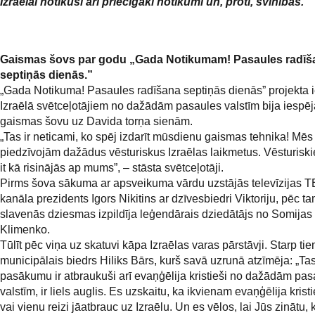
Izraēlai notikuši arī priecīgāki notikumi un, proti, svinības.
Gaismas šovs par godu „Gada Notikumam! Pasaules radīš
septiņās dienās.”
„Gada Notikuma! Pasaules radīšana septiņās dienās” projekta i
Izraēlā svētceļotājiem no dažādām pasaules valstīm bija iespēj
gaismas šovu uz Davida torņa sienām.
„Tas ir neticami, ko spēj izdarīt mūsdienu gaismas tehnika! Mēs
piedzīvojām dažādus vēsturiskus Izraēlas laikmetus. Vēsturiski
it kā risinājās ap mums”, – stāsta svētceļotāji.
Pirms šova sākuma ar apsveikuma vārdu uzstājās televīzijas 
kanāla prezidents Igors Nikitins ar dzīvesbiedri Viktoriju, pēc t
slavenās dziesmas izpildīja leģendārais dziedātājs no Somijas 
Klimenko.
Tūlīt pēc viņa uz skatuvi kāpa Izraēlas varas pārstāvji. Starp tiem
municipālais biedrs Hiliks Bārs, kurš savā uzrunā atzīmēja: „Tas
pasākumu ir atbraukuši arī evaņģēlija kristieši no dažādām pas
valstīm, ir liels auglis. Es uzskaitu, ka ikvienam evaņģēlija kristi
vai vienu reizi jāatbrauc uz Izraēlu. Un es vēlos, lai Jūs zinātu, 