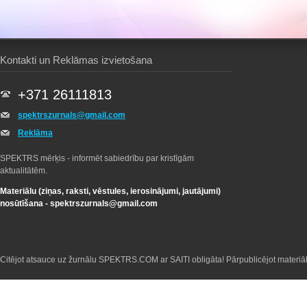
Kontakti un Reklāmas izvietošana
+371 26111813
spektrszurnals@gmail.com
Reklāma
SPEKTRS mērķis - informēt sabiedrību par kristīgām
aktualitātēm.
Materiālu (ziņas, raksti, vēstules, ierosinājumi, jautājumi)
nosūtīšana -
spektrszurnals@gmail.com
Citējot atsauce uz žurnālu SPEKTRS.COM ar SAITI obligāta! Pārpublicējot materiā