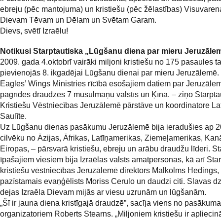
ebreju (pēc mantojuma) un kristiešu (pēc žēlastības) Visuvare
Dievam Tēvam un Dēlam un Svētam Garam.
Dievs, svētī Izraēlu!
Notikusi Starptautiska „Lūgšanu diena par mieru Jeruzāle
2009. gada 4.oktobrī vairāki miljoni kristiešu no 175 pasaules 
pievienojās 8. ikgadējai Lūgšanu dienai par mieru Jeruzālemē.
Eagles’ Wings Ministries rīcībā esošajiem datiem par Jeruzālem
pagrīdes draudzes 7 musulmaņu valstīs un Ķīnā. – ziņo Starpta
Kristiešu Vēstniecības Jeruzālemē pārstāve un koordinatore Latv
Saulīte.
Uz Lūgšanu dienas pasākumu Jeruzālemē bija ieradušies ap 
cilvēku no Āzijas, Āfrikas, Latīņamerikas, Ziemeļamerikas, Ka
Eiropas, – pārsvarā kristiešu, ebreju un arābu draudžu līderi. St
īpašajiem viesiem bija Izraēlas valsts amatpersonas, kā arī Sta
kristiešu vēstniecības Jeruzālemē direktors Malkolms Hedings, 
pazīstamais evaņģēlists Moriss Cerulo un daudzi citi. Slavas 
dejas Izraēla Dievam mijās ar viesu uzrunām un lūgšanām.
„Šī ir jauna diena kristīgajā draudzē”, sacīja viens no pasākuma
organizatoriem Roberts Stearns. „Miljoniem kristiešu ir apliecinā