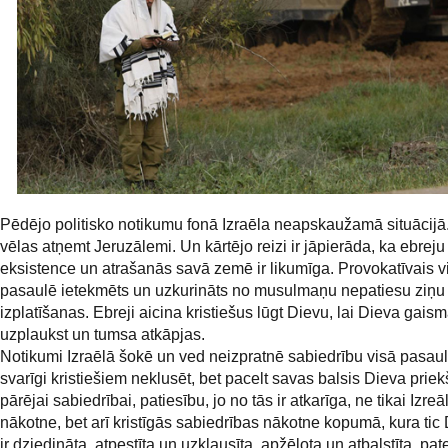
Pēdējo politisko notikumu fonā Izraēla neapskaužamā situācijā.
vēlas atņemt Jeruzālemi. Un kārtējo reizi ir jāpierāda, ka ebreju
eksistence un atrašanās savā zemē ir likumīga. Provokatīvais v
pasaulē ietekmēts un uzkurināts no musulmaņu nepatiesu ziņu
izplatīšanas. Ebreji aicina kristiešus lūgt Dievu, lai Dieva gais
uzplaukst un tumsa atkāpjas.
Notikumi Izraēlā šokē un ved neizpratnē sabiedrību visā pasaul
svarīgi kristiešiem neklusēt, bet pacelt savas balsis Dieva priek
pārējai sabiedrībai, patiesību, jo no tās ir atkarīga, ne tikai Izreā
nākotne, bet arī kristīgās sabiedrības nākotne kopumā, kura ti
ir dziedināta, atpestīta un uzklausīta, apžēlota un atbalstīta, pat