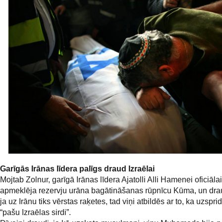
Garīgās Irānas līdera palīgs draud Izraēlai
Mojtab Zolnur, garīgā Irānas līdera Ajatolli Alli Hamenei oficiāla
apmeklēja rezervju urāna bagātināšanas rūpnīcu Kūma, un dra
ja uz Irānu tiks vērstas raķetes, tad viņi atbildēs ar to, ka uzspri
“pašu Izraēlas sirdi”.