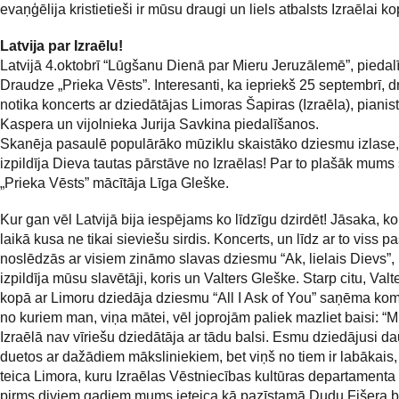
evaņģēlija kristietieši ir mūsu draugi un liels atbalsts Izraēlai k
Latvija par Izraēlu!
Latvijā 4.oktobrī “Lūgšanu Dienā par Mieru Jeruzālemē”, piedal
Draudze „Prieka Vēsts”. Interesanti, ka iepriekš 25 septembrī, 
notika koncerts ar dziedātājas Limoras Šapiras (Izraēla), pianist
Kaspera un vijolnieka Jurija Savkina piedalīšanos.
Skanēja pasaulē populārāko mūziklu skaistāko dziesmu izlase,
izpildīja Dieva tautas pārstāve no Izraēlas! Par to plašāk mums 
„Prieka Vēsts” mācītāja Līga Gleške.
Kur gan vēl Latvijā bija iespējams ko līdzīgu dzirdēt! Jāsaka, k
laikā kusa ne tikai sieviešu sirdis. Koncerts, un līdz ar to viss 
noslēdzās ar visiem zināmo slavas dziesmu “Ak, lielais Dievs”,
izpildīja mūsu slavētāji, koris un Valters Gleške. Starp citu, Valt
kopā ar Limoru dziedāja dziesmu “All I Ask of You” saņēma ko
no kuriem man, viņa mātei, vēl joprojām paliek mazliet baisi: 
Izraēlā nav vīriešu dziedātāja ar tādu balsi. Esmu dziedājusi d
duetos ar dažādiem māksliniekiem, bet viņš no tiem ir labākais, u
teica Limora, kuru Izraēlas Vēstniecības kultūras departamenta 
pirms diviem gadiem mums ieteica kā pazīstamā Dudu Fišera b