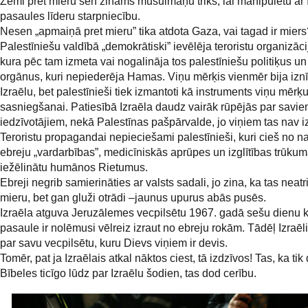
Zemi pret mieru sen zināms musulmaņu triks, lai manipulētu ar I
pasaules līderu starpniecību.
Nesen „apmaiņā pret mieru” tika atdota Gaza, vai tagad ir miers
Palestīniešu valdībā „demokrātiski” ievēlēja teroristu organizā
kura pēc tam izmeta vai nogalināja tos palestīniešu politiķus un
orgānus, kuri nepiederēja Hamas. Viņu mērķis vienmēr bija iznī
Izraēlu, bet palestīnieši tiek izmantoti kā instruments viņu mērķ
sasniegšanai. Patiesībā Izraēla daudz vairāk rūpējās par savi
iedzīvotājiem, nekā Palestīnas pašpārvalde, jo viņiem tas nav i
Teroristu propagandai nepieciešami palestīnieši, kuri cieš no n
ebreju „vardarbības”, medicīniskās aprūpes un izglītības trūkum
iežēlinātu humānos Rietumus.
Ebreji negrib samierināties ar valsts sadali, jo zina, ka tas neatr
mieru, bet gan gluži otrādi –jaunus upurus abās pusēs.
Izraēla atguva Jeruzālemes vecpilsētu 1967. gadā sešu dienu k
pasaule ir nolēmusi vēlreiz izraut no ebreju rokām. Tādēļ Izraēl
par savu vecpilsētu, kuru Dievs viņiem ir devis.
Tomēr, pat ja Izraēlais atkal nāktos ciest, tā izdzīvos! Tas, ka ti
Bībeles ticīgo lūdz par Izraēlu šodien, tas dod cerību.