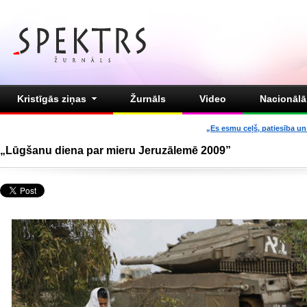
Kristīgās ziņas
Žurnāls
Video
Nacionālā 
„Es esmu ceļš, patiesība un 
„Lūgšanu diena par mieru Jeruzālemē 2009”