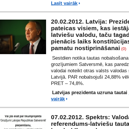
Lasīt vairāk
20.02.2012. Latvija: Prezid
pateicas visiem, kas iestāj
latviešu valodu, taču taga
pienācis laiks konstitūcija
pamatu nostiprināšanai
(0)
Sestdien notika tautas nobalsošana
grozījumiem Satversmē, kas paredz
valodai noteikt otras valsts valodas
Latvijā. PAR nobalsojuši 24,88% vēlē
PRET – 74,8%.
Latvijas prezidenta uzruna tautai
vairāk
07.02.2012. Spektrs: Valo
referendums-latviešu taut