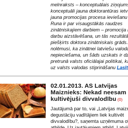
melnraksts – konceptuālais ziņojum
konceptuāli jauna doktorantūras iet
jauna promocijas procesa ieviešanu 
Runa ir par visaugstākās raudzes
zinātniskajiem darbiem – promocija 
darbu aizstāvēšana, un tās rezultātā
piešķirts doktora zinātniskais grāds.
nolēmusi, ka zinātnei latviešu valod
nepieciešama, un šāds uzskats ir dz
pretrunā valsts oficiālajai politikai, 
uz valsts valodas stiprināšanu
Lasīt
02.01.2013. AS Latvijas
Maiznieks: Nekad neesam
kultivējuši divvalodību
(0)
Jautājumā par to,
vai „Latvijas maiz
degustāciju vadītājiem liek kultivēt
divvalodību
?, saņemta uzņēmuma of
atbilde. Uz jautājumiem atbild „Latvi