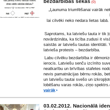
bezdarbības sekas
(0)
„Ļaunuma triumfēšanai vairāk ne
lai cilvēki neko nedara lietas lab
Saprotams, ka latviešu tauta ir tik ļo
novārdzināta, ka ticība zudusi it vis
saistās ar latviešu tautas identitāti.
latvieša protests – bezdarbība.
Labu cilvēku bezdarbība ir dēmoniz
ierocis. Latviešu senču izcīnīto suv
neatkarību un brīvības stafetes nod
nevis pamatnācijas bērnu rokās, bet
un latviešu tautai svešo un izkropļot
lobēšanu varas rokās,-ziņo spektr
vairāk
03.02.2012. Nacionālā ident