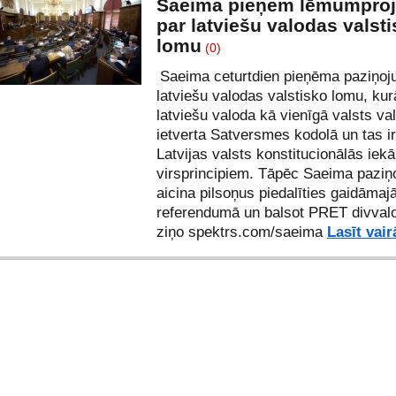
Saeima pieņem lēmumproj
par latviešu valodas valst
lomu
(0)
Saeima ceturtdien pieņēma paziņoj
latviešu valodas valstisko lomu, ku
latviešu valoda kā vienīgā valsts val
ietverta Satversmes kodolā un tas i
Latvijas valsts konstitucionālās iekā
virsprincipiem. Tāpēc Saeima pazi
aicina pilsoņus piedalīties gaidāmaj
referendumā un balsot PRET divvalo
ziņo spektrs.com/saeima
Lasīt vair