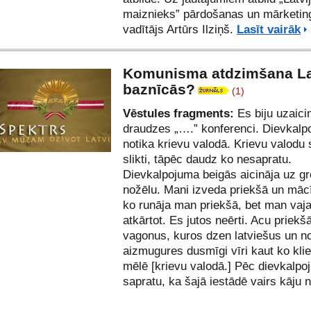
maiznieks” pārdošanas un mārketin
vadītājs Artūrs Ilziņš.
Lasīt vairāk
Komunisma atdzimšana La
baznīcās?
(1)
Vēstules fragments:
Es biju uzaici
draudzes „….” konferenci. Dievkal
notika krievu valodā. Krievu valodu 
slikti, tāpēc daudz ko nesapratu.
Dievkalpojuma beigās aicināja uz g
nožēlu. Mani izveda priekšā un mācī
ko runāja man priekšā, bet man vaj
atkārtot. Es jutos neērti. Acu priekš
vagonus, kuros dzen latviešus un n
aizmugures dusmīgi vīri kaut ko kli
mēlē [krievu valodā.] Pēc dievkalpo
sapratu, ka šajā iestādē vairs kāju 