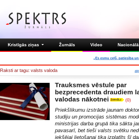
Kristīgās ziņas
Žurnāls
Video
Nacionālā 
„Es esmu ceļš, patiesība un 
Raksti ar tagu: valsts valoda
at
Trauksmes vēstule par
bezprecedenta draudiem l
valodas nākotnei
(0)
Priekšlikumu izstrāde jaunam dokto
studiju un promocijas sistēmas mod
ministrijas darba grupā tika sākta ja
pavasarī, bet tieši valsts svētku ned
iekšējai lietošanai tika izplatīts šī d