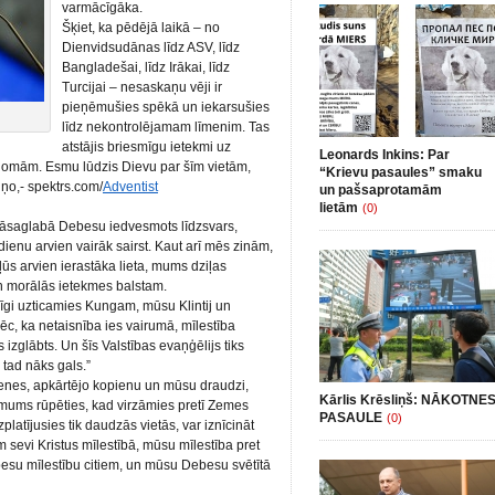
varmācīgāka.
Šķiet, ka pēdējā laikā – no
Dienvidsudānas līdz ASV, līdz
Bangladešai, līdz Irākai, līdz
Turcijai – nesaskaņu vēji ir
pieņēmušies spēkā un iekarsušies
līdz nekontrolējamam līmenim. Tas
atstājis briesmīgu ietekmi uz
Leonards Inkins: Par
zdomām. Esmu lūdzis Dievu par šīm vietām,
“Krievu pasaules” smaku
ņo,- spektrs.com/
Adventist
un pašsaprotamām
lietām
(0)
 jāsaglabā Debesu iedvesmots līdzsvars,
 dienu arvien vairāk sairst. Kaut arī mēs zinām,
ļūs arvien ierastāka lieta, mums dziļas
n morālās ietekmes balstam.
lnīgi uzticamies Kungam, mūsu Klintij un
ēc, ka netaisnība ies vairumā, mīlestība
s izglābts. Un šīs Valstības evaņģēlijs tiks
 tad nāks gals.”
enes, apkārtējo kopienu un mūsu draudzi,
Kārlis Krēsliņš: NĀKOTNE
r mums rūpēties, kad virzāmies pretī Zemes
PASAULE
(0)
latījusies tik daudzās vietās, var iznīcināt
m sevi Kristus mīlestībā, mūsu mīlestība pret
besu mīlestību citiem, un mūsu Debesu svētītā