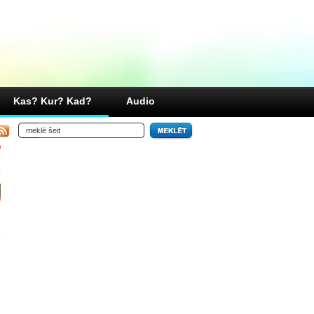
Kas? Kur? Kad?
Audio