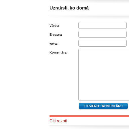
Uzraksti, ko domā
Vārds:
E-pasts:
www:
Komentārs:
Citi raksti