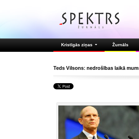
Kristīgās ziņas
Žurnāls
Teds Vilsons: nedrošības laikā mum