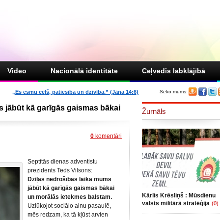
Video
Nacionālā identitāte
Ceļvedis labklājībā
„Es esmu ceļš, patiesība un dzīvība.” (Jāņa 14:6)
Seko mums:
s jābūt kā garīgās gaismas bākai
Žurnāls
0
komentāri
Septītās dienas adventistu
prezidents Teds Vilsons:
Dziļas nedrošības laikā mums
jābūt kā garīgās gaismas bākai
Kārlis Krēsliņš : Mūsdienu
un morālās ietekmes balstam.
valsts militārā stratēģija
(0)
Uzlūkojot sociālo ainu pasaulē,
mēs redzam, ka tā kļūst arvien