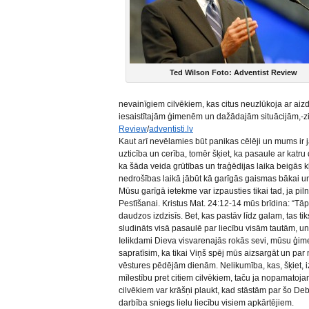
Ted Wilson Foto: Adventist Review
nevainīgiem cilvēkiem, kas citus neuzlūkoja ar ai
iesaistītajām ģimenēm un dažādajām situācijām,-zi
Review
/
adventisti.lv
Kaut arī nevēlamies būt panikas cēlēji un mums ir
uzticība un cerība, tomēr šķiet, ka pasaule ar katru
ka šāda veida grūtības un traģēdijas laika beigās k
nedrošības laikā jābūt kā garīgās gaismas bākai u
Mūsu garīgā ietekme var izpausties tikai tad, ja pi
Pestīšanai. Kristus Mat. 24:12-14 mūs brīdina: “Tāp
daudzos izdzisīs. Bet, kas pastāv līdz galam, tas tik
sludināts visā pasaulē par liecību visām tautām, un
Ielikdami Dieva visvarenajās rokās sevi, mūsu ģim
sapratīsim, ka tikai Viņš spēj mūs aizsargāt un pa
vēstures pēdējām dienām. Nelikumība, kas, šķiet, izp
mīlestību pret citiem cilvēkiem, taču ja nopamatoja
cilvēkiem var krāšņi plaukt, kad stāstām par šo De
darbība sniegs lielu liecību visiem apkārtējiem.