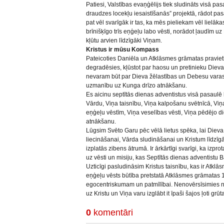
Patiesi, Valstības evaņģēlijs tiek sludināts visā pa
draudzes locekļu iesaistīšanās” projektā, rādot pas
pat vēl svarīgāk ir tas, ka mēs pieliekam vēl lielākas
brīnišķīgo trīs eņģeļu labo vēsti, norādot ļaudīm uz 
kļūtu arvien līdzīgāki Viņam.
Kristus ir mūsu Kompass
Pateicoties Daniēla un Atklāsmes grāmatas pravieti
degradēsies, kļūstot par haosu un pretinieku Die
nevaram būt par Dieva žēlastības un Debesu varas
uzmanību uz Kunga drīzo atnākšanu.
Es aicinu septītās dienas adventistus visā pasaulē
Vārdu, Viņa taisnību, Viņa kalpošanu svētnīcā, Viņa 
eņģeļu vēstīm, Viņa veselības vēsti, Viņa pēdējo d
atnākšanu.
Lūgsim Svēto Garu pēc vēlā lietus spēka, lai Dieva
liecināšanai, Vārda sludināšanai un Kristum līdzīgās
izplatās zibens ātrumā. Ir ārkārtīgi svarīgi, ka izp
uz vēsti un misiju, kas Septītās dienas adventistu B
Uzticīgi pasludināsim Kristus taisnību, kas ir Atklā
eņģeļu vēsts būtība pretstatā Atklāsmes grāmatas 
egocentriskumam un patmīlībai. Nenovērsīsimies 
uz Kristu un Viņa varu izglābt it īpaši šajos ļoti grū
0
komentāri