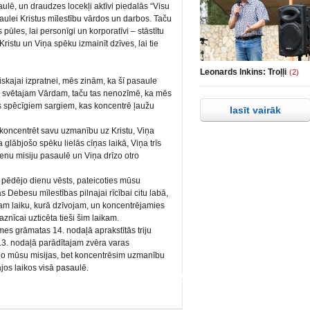
saulē, un draudzes locekļi aktīvi piedalās “Visu
aulei Kristus mīlestību vārdos un darbos. Taču
 pūles, lai personīgi un korporatīvi – stāstītu
Kristu un Viņa spēku izmainīt dzīves, lai tie
Leonards Inkins: Troļļi
(2)
skajai izpratnei, mēs zinām, ka šī pasaule
va svētajam Vārdam, taču tas nenozīmē, ka mēs
 spēcīgiem sargiem, kas koncentrē ļaužu
lasīt vairāk
 koncentrēt savu uzmanību uz Kristu, Viņa
glābjošo spēku lielās cīņas laikā, Viņa trīs
ienu misiju pasaulē un Viņa drīzo otro
 pēdējo dienu vēsts, pateicoties mūsu
 Debesu mīlestības pilnajai rīcībai citu labā,
rotam laiku, kurā dzīvojam, un koncentrējamies
aznīcai uzticēta tieši šim laikam.
smes grāmatas 14. nodaļā aprakstītās triju
13. nodaļā parādītajam zvēra varas
no mūsu misijas, bet koncentrēsim uzmanību
tajos laikos visā pasaulē.